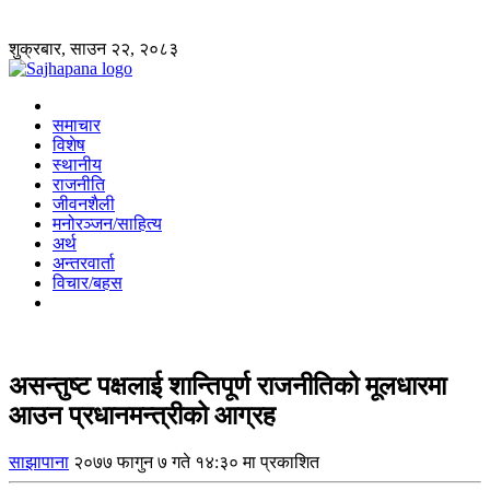
शुक्रबार, साउन २२, २०८३
समाचार
विशेष
स्थानीय
राजनीति
जीवनशैली
मनोरञ्जन/साहित्य
अर्थ
अन्तरवार्ता
विचार/बहस
असन्तुष्ट पक्षलाई शान्तिपूर्ण राजनीतिको मूलधारमा
आउन प्रधानमन्त्रीको आग्रह
साझापाना
२०७७ फागुन ७ गते १४:३० मा प्रकाशित