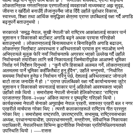
पक्षमा अझै पनि थुप्रै काम बाँकी छ ।” जनताको संघर्षबाट प्राप्त सङ्घीय
लोकतान्त्रिक गणतान्त्रिक प्रणालीलाई व्यवहारको माध्यमबाट अझ सुदृढ,
जीवन्त र खदिँलो बनाउँदै लैजानुपर्नेमा जोड दिँदै उहाँले पूर्वाधार विकास,
स्वास्थ्य, शिक्षा तथा आर्थिक समृद्धिका क्षेत्रमा प्राप्त उपब्धिलाई रक्षा गर्दै अगाडि
बढ्नुपर्ने बताउनुभयो ।
सरकारले ‘समृद्ध नेपाल, सुखी नेपाली’को राष्ट्रिय आकांक्षालाई साकार पार्न
सुशासन र विकासको बाटोबाट अगाडि बढ्ने अथक प्रयास गरिरहेको
बताउनुभयो । लोकतन्त्रलाई बिनाव्यवधान र बिनाविकृति अगाडि बढाउन,
लोकतन्त्र भित्रैबाट अस्वस्थता र अस्थिरताको प्रयास हुन नपाओस् भन्ने
अभिप्रायले मुलुक फेरि नयाँ निर्वाचनतर्फ अग्रसर भएको उल्लेख गर्दै उहाँले
निर्वाचनको तयारीका लागि सबै निकायलाई जिम्मेवारीपूर्वक आआफ्नो भूमिका
निर्वाह गर्न निर्देशन दिनुभयो । “कुनै पनि हिसाबले अलमल गर्ने, लोकतन्त्रलाई
अलमलमा पार्ने भूमिका कहीँकतैबाट हुनु हुँदैन”, उहाँले भन्नुभयो, “निर्धारित
समयमा निर्वाचन हुनेछ र निर्वाचन गरिनु पर्छ, देशलाई अस्थिरताबाट जोगाउने
बाटो ताजा जनादेश नै हो ।” प्राप्त उपलब्धिको रक्षा गर्दै कार्यान्वयनमा जुटेर
सुशासन र विकासको सपनालाई साकार पार्नु अहिलेको आवश्यकता भएको
उहाँको तर्क थियो । समारोहमा नेपाली सेनाको हेलिकोप्टबाट ‘राष्ट्रिय
प्रजातन्त्र दिवस–२०७७’ अंकित व्यानर र पुष्पवृष्टि गरिएको थियो ।
कार्यक्रममा नेपाली सेनाको अगुवाईमा नेपाल प्रहरी, सशस्त्र प्रहरी बल र नगर
प्रहरीले मार्चपास गरेका थिए । त्यस्तै कलाकारहरूले राष्ट्रिय गीत प्रस्तुत
गरेका थिए । समारोहमा राष्ट्रपति, उपराष्ट्रपति, सभामुख, राष्ट्रियसभाका
अध्यक्ष, प्रधानन्यायाधीश, उपप्रधानमन्त्री, मन्त्रीगण, संवैधानिक निकायका
पदाधिकारी, नेपालस्थित विभिन्न कूटनीतिक नियोगका प्रतिनिधिलगायतको
उपस्थिति थियो । –––रासस