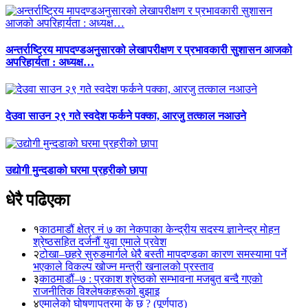
अन्तर्राष्ट्रिय मापदण्डअनुसारको लेखापरीक्षण र प्रभावकारी सुशासन आजको
अपरिहार्यता : अध्यक्ष…
देउवा साउन २९ गते स्वदेश फर्कने पक्का, आरजु तत्काल नआउने
उद्योगी मुन्दडाको घरमा प्रहरीको छापा
धेरै पढिएका
१
काठमाडौं क्षेत्र नं ७ का नेकपाका केन्द्रीय सदस्य ज्ञानेन्द्र मोहन
श्रेष्ठसहित दर्जनौं युवा एमाले प्रवेश
२
टोखा–छहरे सुरुङमार्गले धेरै बस्ती मापदण्डका कारण समस्यामा पर्ने
भएकाले विकल्प खोज्न मन्त्री खनालको प्रस्ताव
३
काठमाडौं–७ : प्रकाश श्रेष्ठको सम्भावना मजबुत बन्दै गएको
राजनीतिक विश्लेषकहरूको बुझाइ
४
एमालेको घोषणापत्रमा के छ ? (पूर्णपाठ)