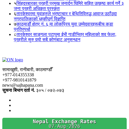
५
सिंहदरबारका प्रहरी प्रमुख जनार्दन घिमिरे सहित उत्कृष्ठ कार्य गर्ने ३
जना प्रहरी अधिकृत पुरस्कृत
६
तारकेश्वरमा युवाहरुले भ्रष्टाचार र बेथितिविरुद्ध आवाज उठाँउदा
नगरपालिकाको धम्कीपूर्ण विज्ञप्ति
७
काठमाडौं क्षेत्र नं. ६ मा लोकप्रिय युवा उम्मेदवारहरूबीच कडा
प्रतिस्पर्धा
८
तारकेश्वर साङ्गला पटापुमा ईभी गाडीभित्र महिलाको शव फेला,
प्रहरीले सुरु गर्‍यो सबै कोणबाट अनुसन्धान
सामाखुशी, रानीबारी, काठमाण्डौँ
+977-014355338
+977-9810141879
news@sajhapana.com
सुचना बिभाग दर्ता नं.
३०५ / ०७२-०७३