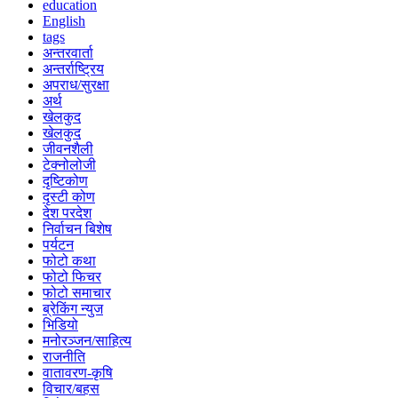
education
English
tags
अन्तरवार्ता
अन्तर्राष्ट्रिय
अपराध/सुरक्षा
अर्थ
खेलकुद
खेलकुद
जीवनशैली
टेक्नोलोजी
दृष्टिकोण
दृस्टी कोण
देश परदेश
निर्वाचन बिशेष
पर्यटन
फोटो कथा
फोटो फिचर
फोटो समाचार
ब्रेकिंग न्युज
भिडियो
मनोरञ्जन/साहित्य
राजनीति
वातावरण-कृषि
विचार/बहस