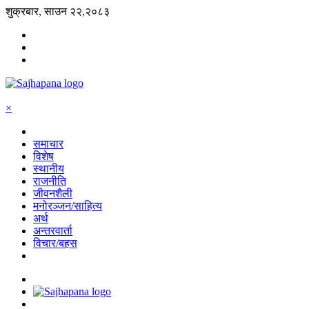
शुक्रबार, साउन २२,२०८३
×
समाचार
विशेष
स्थानीय
राजनीति
जीवनशैली
मनोरञ्जन/साहित्य
अर्थ
अन्तरवार्ता
विचार/बहस