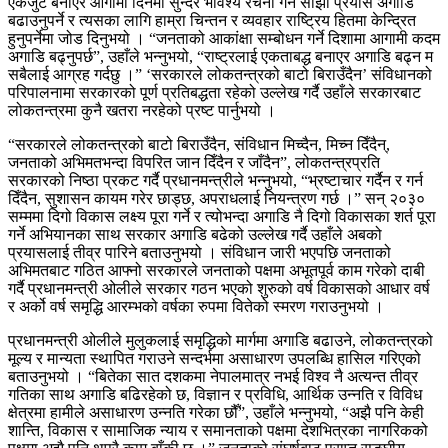
एकजुट बनाएर आगामी दिनमा सुन्दर भविश्य रचना गर्ने साझा प्रयास अगाडि
बढाउनुपर्ने र त्यसका लागि हाम्रा चिन्तन र व्यवहार राष्ट्रिय हितमा केन्द्रित
हुनुपर्नेमा जोड दिनुभयो । “जनताको आकांक्षा सम्बोधन गर्ने दिशामा आगामी कदम
अगाडि बढ्नुपर्छ”, उहाँले भन्नुभयो, “राष्ट्रलाई एकताबद्ध बनाएर अगाडि बढ्न म
सबैलाई आग्रह गर्दछु ।” ‘सरकारले लोकतन्त्रको बाटो बिराउँदैन’ संविधानको
परिपालनामा सरकारको पूर्ण प्रतिबद्धता रहेको उल्लेख गर्दै उहाँले सरकारबाट
लोकतन्त्रमा कुनै खतरा नरहेको प्रष्ट पार्नुभयो ।
“सरकारले लोकतन्त्रको बाटो बिराउँदैन, संविधान मिच्दैन, मिच्न दिँदैन्,
जनताको अभिमतभन्दा विपरित जान दिँदैन र जाँदैन”, लोकतन्त्रप्रति
सरकारको निष्ठा प्रकट गर्दै प्रधानमन्त्रीले भन्नुभयो, “भ्रष्टाचार गर्दैन र गर्न
दिँदैन, सुशासन कायम गरेर छाड्छ, अपराधलाई नियन्त्रण गर्छ ।” सन् २०३०
सम्ममा दिगो विकास लक्ष्य पूरा गर्ने र त्योभन्दा अगाडि नै दिगो विकासका शर्त पूरा
गर्ने अभियानका साथ सरकार अगाडि बढेको उल्लेख गर्दै उहाँले अबको
प्रयासलाई तीव्र पारिने बताउनुभयो । संविधान जारी भएपछि जनताको
अभिमतबाट गठित आफ्नो सरकारले जनताको पक्षमा अभूतपूर्व काम गरेको दाबी
गर्दै प्रधानमन्त्री ओलीले सरकार गठन भएको शुरुको वर्ष विकासको आधार वर्ष
र अर्को वर्ष समृद्धि आरम्भको वर्षका रुपमा वितेको स्मरण गराउनुभयो ।
प्रधानमन्त्री ओलीले मुलुकलाई समृद्धिको मार्गमा अगाडि बढाउने, लोकतन्त्रको
मूल्य र मान्यता स्थापित गराउने सन्दर्भमा असाधारण उपलब्धि हासिल गरिएको
बताउनुभयो । “बितेका सात दशकमा नेपालमात्र नभई विश्व नै अत्यन्त तीव्र
गतिका साथ अगाडि बढिरहेको छ, विज्ञान र प्रविधि, आर्थिक उन्नति र विविध
क्षेत्रमा हामीले असाधारण उन्नति गरेका छौँ”, उहाँले भन्नुभयो, “अझै पनि केही
शान्ति, विकास र सामाजिक न्याय र समानताको पक्षमा देशभित्रका नागरिकको