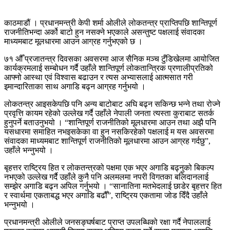
काठमाडौं । प्रधानमन्त्री केपी शर्मा ओलीले लोकतन्त्र प्राप्तिपछि शान्तिपूर्ण
राजनीतिभन्दा अर्को बाटो हुन नसक्ने भएकाले असन्तुष्ट पक्षलाई संवादका
माध्यमबाट मूलधारमा आउन आग्रह गर्नुभएको छ ।
७१ औँ प्रजातन्त्र दिवसका अवसरमा आज सैनिक मञ्च टुँडिखेलमा आयोजित
कार्यक्रमलाई सम्बोधन गर्दै उहाँले शान्तिपूर्ण लोकतान्त्रिक प्रणालीप्रतिको
आफ्नो आस्था एवं विश्वास बढाउन र त्यस अभ्यासलाई आत्मसात गरी
इमान्दारिताका साथ अगाडि बढ्न आग्रह गर्नुभयो ।
लोकतन्त्र आइसकेपछि पनि अन्य बाटोबाट अघि बढ्न सकिन्छ भन्ने तथा रोज्ने
प्रवृत्ति कायम रहेको उल्लेख गर्दै उहाँले नेपाली जनता त्यस्ता कुराबाट सतर्क
हुनुपर्ने बताउनुभयो । “शान्तिपूर्ण राजनीतिको मूलधारमा आउन तथा अझै पनि
यसधारमा समाहित नभइसकेका वा हुन नसकिरहेको पक्षलाई म यस अवसरमा
संवादका माध्यमबाट शान्तिपूर्ण राजनीतिको मूलधारमा आउन आग्रह गर्दछु”,
उहाँले भन्नुभयो ।
बृहत्तर राष्ट्रिय हित र लोकतन्त्रको पक्षमा एक भएर अगाडि बढ्नुको बिकल्प
नभएको उल्लेख गर्दै उहाँले कुनै पनि अलमलमा नपरी विगतका बलिदानलाई
सम्झेर अगाडि बढ्न अपिल गर्नुभयो । “सानातिना मतभेदलाई छाडेर बृहत्तर हित
र स्वार्थमा एकताबद्ध भएर अगाडि बढौँ”, राष्ट्रिय एकतामा जोड दिँदै उहाँले
भन्नुभयो ।
प्रधानमन्त्री ओलीले जनसङ्घर्षबाट प्राप्त उपलब्धिको रक्षा गर्दै नेपाललाई