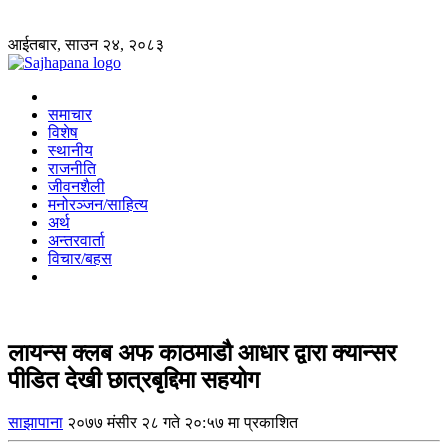
आईतबार, साउन २४, २०८३
समाचार
विशेष
स्थानीय
राजनीति
जीवनशैली
मनोरञ्जन/साहित्य
अर्थ
अन्तरवार्ता
विचार/बहस
लायन्स क्लब अफ काठमाडौ आधार द्वारा क्यान्सर
पीडित देखी छात्रबृद्दिमा सहयोग
साझापाना
२०७७ मंसीर २८ गते २०:५७ मा प्रकाशित