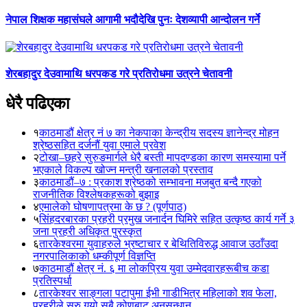
नेपाल शिक्षक महासंघले आगामी भदौदेखि पुनः देशव्यापी आन्दोलन गर्ने
शेरबहादुर देउवामाथि धरपकड गरे प्रतिरोधमा उत्रने चेतावनी
धेरै पढिएका
१
काठमाडौं क्षेत्र नं ७ का नेकपाका केन्द्रीय सदस्य ज्ञानेन्द्र मोहन
श्रेष्ठसहित दर्जनौं युवा एमाले प्रवेश
२
टोखा–छहरे सुरुङमार्गले धेरै बस्ती मापदण्डका कारण समस्यामा पर्ने
भएकाले विकल्प खोज्न मन्त्री खनालको प्रस्ताव
३
काठमाडौं–७ : प्रकाश श्रेष्ठको सम्भावना मजबुत बन्दै गएको
राजनीतिक विश्लेषकहरूको बुझाइ
४
एमालेको घोषणापत्रमा के छ ? (पूर्णपाठ)
५
सिंहदरबारका प्रहरी प्रमुख जनार्दन घिमिरे सहित उत्कृष्ठ कार्य गर्ने ३
जना प्रहरी अधिकृत पुरस्कृत
६
तारकेश्वरमा युवाहरुले भ्रष्टाचार र बेथितिविरुद्ध आवाज उठाँउदा
नगरपालिकाको धम्कीपूर्ण विज्ञप्ति
७
काठमाडौं क्षेत्र नं. ६ मा लोकप्रिय युवा उम्मेदवारहरूबीच कडा
प्रतिस्पर्धा
८
तारकेश्वर साङ्गला पटापुमा ईभी गाडीभित्र महिलाको शव फेला,
प्रहरीले सुरु गर्‍यो सबै कोणबाट अनुसन्धान