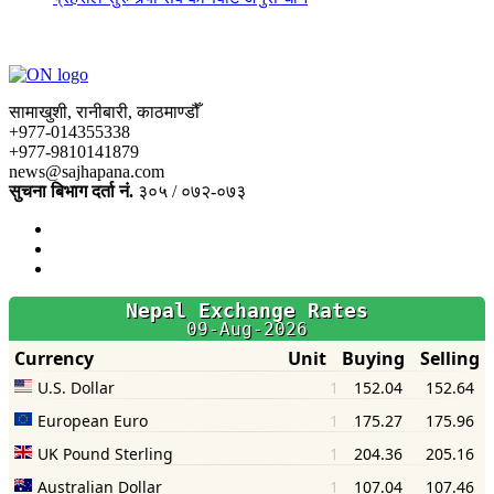
सामाखुशी, रानीबारी, काठमाण्डौँ
+977-014355338
+977-9810141879
news@sajhapana.com
सुचना बिभाग दर्ता नं.
३०५ / ०७२-०७३