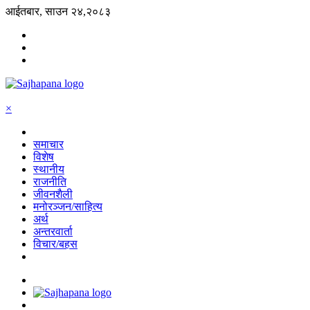
आईतबार, साउन २४,२०८३
×
समाचार
विशेष
स्थानीय
राजनीति
जीवनशैली
मनोरञ्जन/साहित्य
अर्थ
अन्तरवार्ता
विचार/बहस