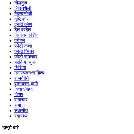
खेलकुद
जीवनशैली
टेक्नोलोजी
दृष्टिकोण
दृस्टी कोण
देश परदेश
निर्वाचन बिशेष
पर्यटन
फोटो कथा
फोटो फिचर
फोटो समाचार
ब्रेकिंग न्युज
भिडियो
मनोरञ्जन/साहित्य
राजनीति
वातावरण-कृषि
विचार/बहस
विशेष
समाचार
समाज
स्थानीय
स्वास्थ्य
हाम्रो बारे