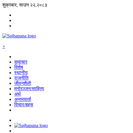
शुक्रबार, साउन २२,२०८३
×
समाचार
विशेष
स्थानीय
राजनीति
जीवनशैली
मनोरञ्जन/साहित्य
अर्थ
अन्तरवार्ता
विचार/बहस