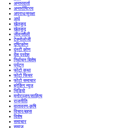
अन्तरवार्ता
अन्तर्राष्ट्रिय
अपराध/सुरक्षा
अर्थ
खेलकुद
खेलकुद
जीवनशैली
टेक्नोलोजी
दृष्टिकोण
दृस्टी कोण
देश परदेश
निर्वाचन बिशेष
पर्यटन
फोटो कथा
फोटो फिचर
फोटो समाचार
ब्रेकिंग न्युज
भिडियो
मनोरञ्जन/साहित्य
राजनीति
वातावरण-कृषि
विचार/बहस
विशेष
समाचार
समाज