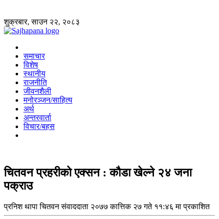
शुक्रबार, साउन २२, २०८३
समाचार
विशेष
स्थानीय
राजनीति
जीवनशैली
मनोरञ्जन/साहित्य
अर्थ
अन्तरवार्ता
विचार/बहस
चितवन प्रहरीको एक्सन : कौडा खेल्ने २४ जना
पक्राउ
प्रनिश थापा
चितवन संवाददाता
२०७७ कात्तिक २७ गते ११:४६ मा प्रकाशित