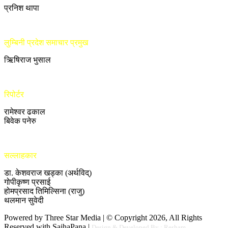
प्रनिश थापा
लुम्बिनी प्रदेश समाचार प्रमुख
ऋिषिराज भुसाल
रिपोर्टर
रामेश्वर ढकाल
बिवेक पनेरु
सल्लाहकार
डा. केशवराज खड्का (अर्थविद्)
गोपीकृष्ण प्रसाई
होमप्रसाद तिमिल्सिना (राजु)
थलमान सुवेदी
Powered by Three Star Media | © Copyright 2026, All Rights
Reserved with SajhaPana |
Design & Developed By : Resham