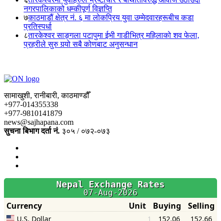
नगरपालिकाको धम्कीपूर्ण विज्ञप्ति
७
काठमाडौं क्षेत्र नं. ६ मा लोकप्रिय युवा उम्मेदवारहरूबीच कडा
प्रतिस्पर्धा
८
तारकेश्वर साङ्गला पटापुमा ईभी गाडीभित्र महिलाको शव फेला,
प्रहरीले सुरु गर्‍यो सबै कोणबाट अनुसन्धान
सामाखुशी, रानीबारी, काठमाण्डौँ
+977-014355338
+977-9810141879
news@sajhapana.com
सुचना बिभाग दर्ता नं.
३०५ / ०७२-०७३