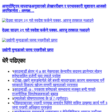
अन्तर्राष्ट्रिय मापदण्डअनुसारको लेखापरीक्षण र प्रभावकारी सुशासन आजको
अपरिहार्यता : अध्यक्ष…
देउवा साउन २९ गते स्वदेश फर्कने पक्का, आरजु तत्काल नआउने
उद्योगी मुन्दडाको घरमा प्रहरीको छापा
धेरै पढिएका
१
काठमाडौं क्षेत्र नं ७ का नेकपाका केन्द्रीय सदस्य ज्ञानेन्द्र मोहन
श्रेष्ठसहित दर्जनौं युवा एमाले प्रवेश
२
टोखा–छहरे सुरुङमार्गले धेरै बस्ती मापदण्डका कारण समस्यामा पर्ने
भएकाले विकल्प खोज्न मन्त्री खनालको प्रस्ताव
३
काठमाडौं–७ : प्रकाश श्रेष्ठको सम्भावना मजबुत बन्दै गएको
राजनीतिक विश्लेषकहरूको बुझाइ
४
एमालेको घोषणापत्रमा के छ ? (पूर्णपाठ)
५
सिंहदरबारका प्रहरी प्रमुख जनार्दन घिमिरे सहित उत्कृष्ठ कार्य गर्ने ३
जना प्रहरी अधिकृत पुरस्कृत
६
तारकेश्वरमा युवाहरुले भ्रष्टाचार र बेथितिविरुद्ध आवाज उठाँउदा