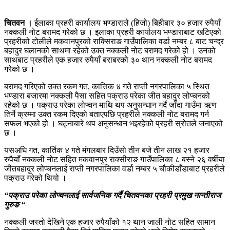
चितवन ।
ईलाका प्रहरी कार्यालय भण्डाराले (हिजो) बिहीबार ३० हजार रुपैयाँ
नक्कली नोट बरामद गरेको छ । इलाका प्रहरी कार्यालय भण्डाराबाट खटिएको
प्रहरीको टोलीले मकवानपुरको राक्सिराङ गाउँपालिका वर्डा नम्बर ८ बाट चन्द्र
बहादुर घलानको साथमा रहेको उक्त नक्कली नोट बरामद गरेको हो । उनको
साथबाट प्रहरीले एक हजार रुपैयाँ बराबरको ३० थान नक्कली नोट बरामद
गरेको छ ।
बरामद गरिएको उक्त रकम गत, कात्तिक ४ गते राप्ती नगरपालिका ५ स्थित
भण्डारा बजारमा नक्कली पैसा सहित पक्राउ परेका जीत बहादुर लोप्चनको
रहेको छ । पक्राउ परेका लोप्चन माथि थप अनुसन्धान गर्दै जाँदा गाउँमा ऋण
तिर्ने क्रम्मा उक्त रकम दिएको बताएपछि प्रहरीले नक्कली नोट बरामद गर्न
सफल भएको हो । घट्नाबारे थप अनुसन्धान भइरहेको प्रहरी स्रोतले जनाएको
छ ।
यसअघि गत, कार्तिक ४ गते मंगलबार दिउँसो तीन बजे तीन लाख २१ हजार
रुपैयाँ नक्कली नोट सहित मकवानपुर राक्सीराङ गाउँपालिका ८ बस्ने २६ वर्षीया
जीतबहादुर लोप्चनलाई राप्ती नगरपालिका वर्डा नम्बर ५ चौकीडाँडाबाट प्रहरीले
पक्राउ गरेको थियो ।
“पक्राउ परेका लोप्चनलाई सार्वजनिक गर्दै चितवनका प्रहरी प्रमुख नान्तीराज
गुरुङ “
नक्कली जस्तो देखिने एक हजार रुपैयाँको १२ थान जाली नोट सहित सामान