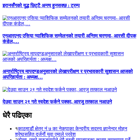
इरानसँगको युद्ध छिट्टै अन्त्य हुनसक्छ : ट्रम्प
एनआरएनए एसिया प्याशिफिक सम्मेलनको तयारी अन्तिम चरणमा- आरसी दीपक
कंडेल,…
अन्तर्राष्ट्रिय मापदण्डअनुसारको लेखापरीक्षण र प्रभावकारी सुशासन आजको
अपरिहार्यता : अध्यक्ष…
देउवा साउन २९ गते स्वदेश फर्कने पक्का, आरजु तत्काल नआउने
धेरै पढिएका
१
काठमाडौं क्षेत्र नं ७ का नेकपाका केन्द्रीय सदस्य ज्ञानेन्द्र मोहन
श्रेष्ठसहित दर्जनौं युवा एमाले प्रवेश
२
टोखा–छहरे सुरुङमार्गले धेरै बस्ती मापदण्डका कारण समस्यामा पर्ने