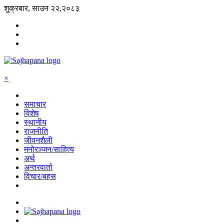
शुक्रबार, साउन २२,२०८३
×
समाचार
विशेष
स्थानीय
राजनीति
जीवनशैली
मनोरञ्जन/साहित्य
अर्थ
अन्तरवार्ता
विचार/बहस