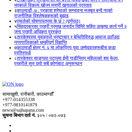
भएकाले विकल्प खोज्न मन्त्री खनालको प्रस्ताव
३
काठमाडौं–७ : प्रकाश श्रेष्ठको सम्भावना मजबुत बन्दै गएको
राजनीतिक विश्लेषकहरूको बुझाइ
४
एमालेको घोषणापत्रमा के छ ? (पूर्णपाठ)
५
सिंहदरबारका प्रहरी प्रमुख जनार्दन घिमिरे सहित उत्कृष्ठ कार्य गर्ने ३
जना प्रहरी अधिकृत पुरस्कृत
६
तारकेश्वरमा युवाहरुले भ्रष्टाचार र बेथितिविरुद्ध आवाज उठाँउदा
नगरपालिकाको धम्कीपूर्ण विज्ञप्ति
७
काठमाडौं क्षेत्र नं. ६ मा लोकप्रिय युवा उम्मेदवारहरूबीच कडा
प्रतिस्पर्धा
८
तारकेश्वर साङ्गला पटापुमा ईभी गाडीभित्र महिलाको शव फेला,
प्रहरीले सुरु गर्‍यो सबै कोणबाट अनुसन्धान
सामाखुशी, रानीबारी, काठमाण्डौँ
+977-014355338
+977-9810141879
news@sajhapana.com
सुचना बिभाग दर्ता नं.
३०५ / ०७२-०७३