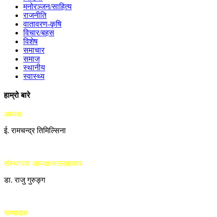
मनोरञ्जन/साहित्य
राजनीति
वातावरण-कृषि
विचार/बहस
विशेष
समाचार
समाज
स्थानीय
स्वास्थ्य
हाम्रो बारे
अध्यक्ष
ई. रामचन्द्र तिमिल्सिना
संस्थापक अध्यक्ष/सल्लाहकार
डा. राजु गुरुङ्ग
सम्पादक