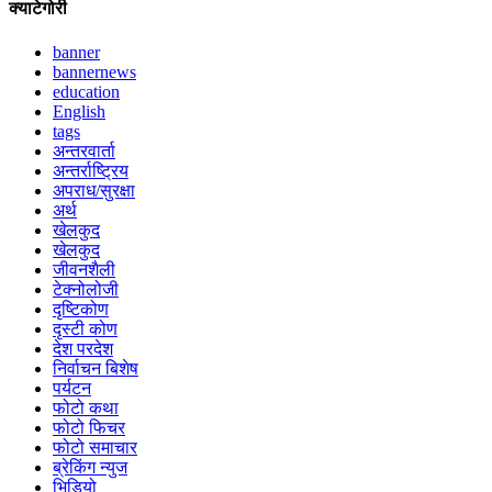
क्याटेगोरी
banner
bannernews
education
English
tags
अन्तरवार्ता
अन्तर्राष्ट्रिय
अपराध/सुरक्षा
अर्थ
खेलकुद
खेलकुद
जीवनशैली
टेक्नोलोजी
दृष्टिकोण
दृस्टी कोण
देश परदेश
निर्वाचन बिशेष
पर्यटन
फोटो कथा
फोटो फिचर
फोटो समाचार
ब्रेकिंग न्युज
भिडियो