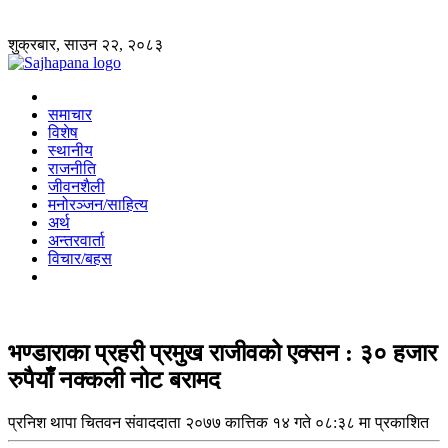
शुक्रबार, साउन २२, २०८३
समाचार
विशेष
स्थानीय
राजनीति
जीवनशैली
मनोरञ्जन/साहित्य
अर्थ
अन्तरवार्ता
विचार/बहस
भण्डाराका प्रहरी प्रमुख राजीवको एक्सन : ३० हजार
रुपैयाँँ नक्कली नोट बरामद
प्रनिश थापा
चितवन संवाददाता
२०७७ कात्तिक १४ गते ०८:३८ मा प्रकाशित