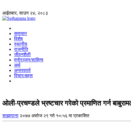
आईतबार, साउन २४, २०८३
समाचार
विशेष
स्थानीय
राजनीति
जीवनशैली
मनोरञ्जन/साहित्य
अर्थ
अन्तरवार्ता
विचार/बहस
ओली-प्रचण्डले भ्रष्टचार गरेको प्रमाणित गर्न बाबुरा
साझापाना
२०७७ असोज २९ गते १०:५६ मा प्रकाशित