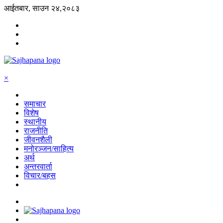
आईतबार, साउन २४,२०८३
×
समाचार
विशेष
स्थानीय
राजनीति
जीवनशैली
मनोरञ्जन/साहित्य
अर्थ
अन्तरवार्ता
विचार/बहस