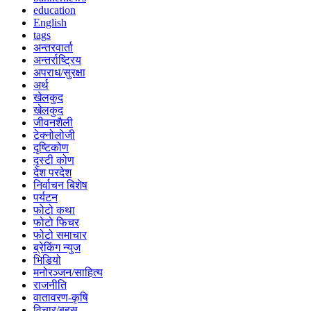
education
English
tags
अन्तरवार्ता
अन्तर्राष्ट्रिय
अपराध/सुरक्षा
अर्थ
खेलकुद
खेलकुद
जीवनशैली
टेक्नोलोजी
दृष्टिकोण
दृस्टी कोण
देश परदेश
निर्वाचन बिशेष
पर्यटन
फोटो कथा
फोटो फिचर
फोटो समाचार
ब्रेकिंग न्युज
भिडियो
मनोरञ्जन/साहित्य
राजनीति
वातावरण-कृषि
विचार/बहस