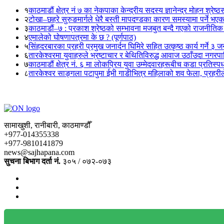
१
काठमाडौं क्षेत्र नं ७ का नेकपाका केन्द्रीय सदस्य ज्ञानेन्द्र मोहन श्रेष्ठ
२
टोखा–छहरे सुरुङमार्गले धेरै बस्ती मापदण्डका कारण समस्यामा पर्ने भए
३
काठमाडौं–७ : प्रकाश श्रेष्ठको सम्भावना मजबुत बन्दै गएको राजनीतिक
४
एमालेको घोषणापत्रमा के छ ? (पूर्णपाठ)
५
सिंहदरबारका प्रहरी प्रमुख जनार्दन घिमिरे सहित उत्कृष्ठ कार्य गर्ने ३ 
६
तारकेश्वरमा युवाहरुले भ्रष्टाचार र बेथितिविरुद्ध आवाज उठाँउदा नगरपालि
७
काठमाडौं क्षेत्र नं. ६ मा लोकप्रिय युवा उम्मेदवारहरूबीच कडा प्रतिस्पर्
८
तारकेश्वर साङ्गला पटापुमा ईभी गाडीभित्र महिलाको शव फेला, प्रहरीले
सामाखुशी, रानीबारी, काठमाण्डौँ
+977-014355338
+977-9810141879
news@sajhapana.com
सुचना बिभाग दर्ता नं.
३०५ / ०७२-०७३