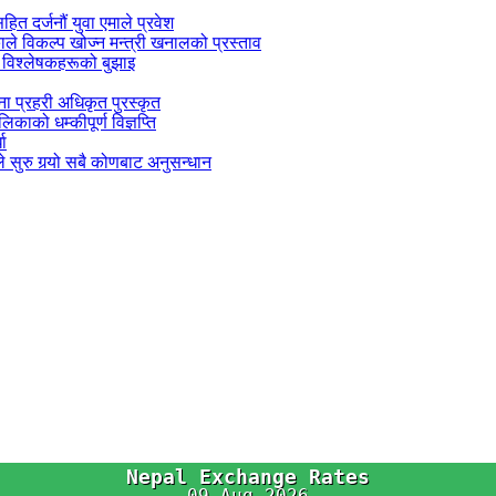
सहित दर्जनौं युवा एमाले प्रवेश
काले विकल्प खोज्न मन्त्री खनालको प्रस्ताव
 विश्लेषकहरूको बुझाइ
जना प्रहरी अधिकृत पुरस्कृत
काको धम्कीपूर्ण विज्ञप्ति
धा
 सुरु गर्‍यो सबै कोणबाट अनुसन्धान