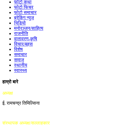
फोटो कथा
फोटो फिचर
फोटो समाचार
ब्रेकिंग न्युज
भिडियो
मनोरञ्जन/साहित्य
राजनीति
वातावरण-कृषि
विचार/बहस
विशेष
समाचार
समाज
स्थानीय
स्वास्थ्य
हाम्रो बारे
अध्यक्ष
ई. रामचन्द्र तिमिल्सिना
संस्थापक अध्यक्ष/सल्लाहकार