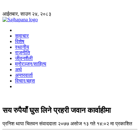
आईतबार, साउन २४, २०८३
समाचार
विशेष
स्थानीय
राजनीति
जीवनशैली
मनोरञ्जन/साहित्य
अर्थ
अन्तरवार्ता
विचार/बहस
सय रुपैयाँ घुस लिने प्रहरी जवान कार्वाहीमा
प्रनिश थापा
चितवन संवाददाता
२०७७ असोज १३ गते १४:०२ मा प्रकाशित