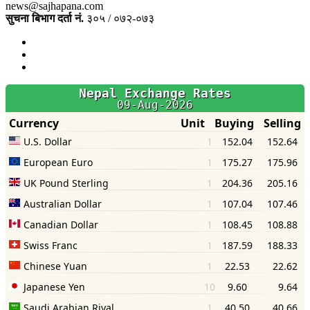
news@sajhapana.com
सुचना बिभाग दर्ता नं.
३०५ / ०७२-०७३