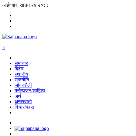
आईतबार, साउन २४,२०८३
×
समाचार
विशेष
स्थानीय
राजनीति
जीवनशैली
मनोरञ्जन/साहित्य
अर्थ
अन्तरवार्ता
विचार/बहस