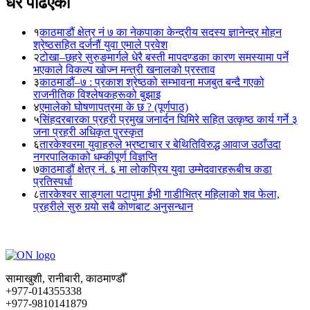
धेरै पढिएका
१
काठमाडौं क्षेत्र नं ७ का नेकपाका केन्द्रीय सदस्य ज्ञानेन्द्र मोहन
श्रेष्ठसहित दर्जनौं युवा एमाले प्रवेश
२
टोखा–छहरे सुरुङमार्गले धेरै बस्ती मापदण्डका कारण समस्यामा पर्ने
भएकाले विकल्प खोज्न मन्त्री खनालको प्रस्ताव
३
काठमाडौं–७ : प्रकाश श्रेष्ठको सम्भावना मजबुत बन्दै गएको
राजनीतिक विश्लेषकहरूको बुझाइ
४
एमालेको घोषणापत्रमा के छ ? (पूर्णपाठ)
५
सिंहदरबारका प्रहरी प्रमुख जनार्दन घिमिरे सहित उत्कृष्ठ कार्य गर्ने ३
जना प्रहरी अधिकृत पुरस्कृत
६
तारकेश्वरमा युवाहरुले भ्रष्टाचार र बेथितिविरुद्ध आवाज उठाँउदा
नगरपालिकाको धम्कीपूर्ण विज्ञप्ति
७
काठमाडौं क्षेत्र नं. ६ मा लोकप्रिय युवा उम्मेदवारहरूबीच कडा
प्रतिस्पर्धा
८
तारकेश्वर साङ्गला पटापुमा ईभी गाडीभित्र महिलाको शव फेला,
प्रहरीले सुरु गर्‍यो सबै कोणबाट अनुसन्धान
सामाखुशी, रानीबारी, काठमाण्डौँ
+977-014355338
+977-9810141879