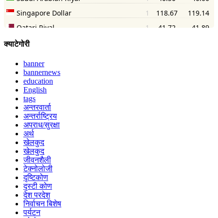
क्याटेगोरी
banner
bannernews
education
English
tags
अन्तरवार्ता
अन्तर्राष्ट्रिय
अपराध/सुरक्षा
अर्थ
खेलकुद
खेलकुद
जीवनशैली
टेक्नोलोजी
दृष्टिकोण
दृस्टी कोण
देश परदेश
निर्वाचन बिशेष
पर्यटन