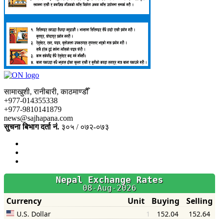
सामाखुशी, रानीबारी, काठमाण्डौँ
+977-014355338
+977-9810141879
news@sajhapana.com
सुचना बिभाग दर्ता नं.
३०५ / ०७२-०७३