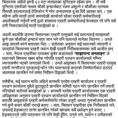
चितवनमा अहिले झण्डै ६२ वटा मातहतका युनिटहरु रहेका छन् । ती सबै
युनिटमा एसपीको नाममा चौकी इन्चार्जबाट रकम अशुल्ने र चौकीका प्रत्यक
सिपाही हवल्दारलाई टेलिफोन नै गरेर अनावश्यक दु:ख दिदै आएका छन् । एक
महिना अघि मात्रै लामो समयदेखी कार्यारर्त रहेका प्रहरी कर्मचारीलाई
अदलीबदली गर्नुपर्ने भन्दै ठूलो संख्यामा प्रहरी कर्मचारीलाई फेरबदल गरे पनि सबै
उनी निकटकालाई मात्रै पठाईएको छ ।
अदली बदलीकै क्रम्मा चितवनका प्रहरी प्रमुखले सई घलानलाई मातहतको
कुनै एक चौकीको इन्चार्ज भएर जान भने पनि घलानले मानेका थिएनन् । उनले
आफू कप्रमै बस्ने बताएका थिए । स्रोतका अनुसार सई घलानको ज्यादत्ती र
उपद्रोले चितवनमा प्रहरी जवान देखी प्रहरी निरीक्षकसम्मका सबै आजीत छन्
। यता, नेपाल प्रहरीका प्रवक्ता कुबेर कडायतले
‘साझापाना अनलाइन’
ले
घलानको बिषयमा खबर ब्रेक गरेपछि प्रहरी प्रधान कार्यालयले गम्भिर
ध्यानाकर्षण भएको जनाएको थियो । उनले आइतबार नै चितवनका प्रहरी प्रमुख
एसपी नान्तीराज गुरुङलाई फोन गरेर घलानलाई कप्रको जिम्मेवारीबाट हटाएर
आवश्यक छानबिन गर्न समेत निर्देशन दिइएको थियो ।
यसैबीच, सई घलान माथि अहिले बागमती प्रदेश प्रहरी कार्यालय र प्रहरी
प्रधान कार्यालय दुबैले छुटाछुट्टै छानबिन समिती गठन गरेर छानबिन गर्ने तयारी
गरिरहेको स्रोतले बताइएको छ । बागमती प्रदेश प्रहरी कार्यालयका एक प्रहरी
अधिकृतका अनुसार प्रहरी प्रधान कार्यालयले छानबिन गर्न निर्देशन दिएको
बताउँदै आफूहरुले प्रहरी कर्मचारीमाथि परेका उजुरी अथवा गुनासोउपर छानबिन
गर्न कुनै कसर बाँकी नराख्ने बताए । यता, चितवन प्रहरीका एक निरीक्षकले भने,
उनलाई हेड्क्वाटर तानेर छानबिन गरेको खण्डमा सबै छर्लङ्ग हुने बताए ।
हेड्क्वाटरले जति पत्राचार गरे पनि केही हुँदैन, उनले भने, घलान र उनीहरुको