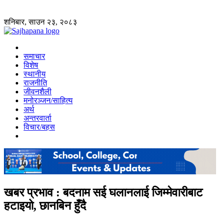
शनिबार, साउन २३, २०८३
समाचार
विशेष
स्थानीय
राजनीति
जीवनशैली
मनोरञ्जन/साहित्य
अर्थ
अन्तरवार्ता
विचार/बहस
खबर प्रभाव : बदनाम सई घलानलाई जिम्मेवारीबाट
हटाइयो, छानबिन हुँदै