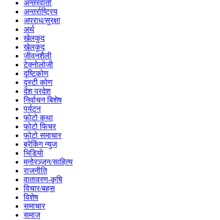
अन्तरवार्ता
अन्तर्राष्ट्रिय
अपराध/सुरक्षा
अर्थ
खेलकुद
खेलकुद
जीवनशैली
टेक्नोलोजी
दृष्टिकोण
दृस्टी कोण
देश परदेश
निर्वाचन बिशेष
पर्यटन
फोटो कथा
फोटो फिचर
फोटो समाचार
ब्रेकिंग न्युज
भिडियो
मनोरञ्जन/साहित्य
राजनीति
वातावरण-कृषि
विचार/बहस
विशेष
समाचार
समाज