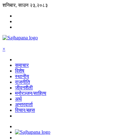
शनिबार, साउन २३,२०८३
×
समाचार
विशेष
स्थानीय
राजनीति
जीवनशैली
मनोरञ्जन/साहित्य
अर्थ
अन्तरवार्ता
विचार/बहस