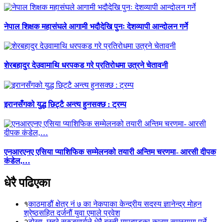
नेपाल शिक्षक महासंघले आगामी भदौदेखि पुनः देशव्यापी आन्दोलन गर्ने
शेरबहादुर देउवामाथि धरपकड गरे प्रतिरोधमा उत्रने चेतावनी
इरानसँगको युद्ध छिट्टै अन्त्य हुनसक्छ : ट्रम्प
एनआरएनए एसिया प्याशिफिक सम्मेलनको तयारी अन्तिम चरणमा- आरसी दीपक
कंडेल,…
धेरै पढिएका
१
काठमाडौं क्षेत्र नं ७ का नेकपाका केन्द्रीय सदस्य ज्ञानेन्द्र मोहन
श्रेष्ठसहित दर्जनौं युवा एमाले प्रवेश
२
टोखा–छहरे सुरुङमार्गले धेरै बस्ती मापदण्डका कारण समस्यामा पर्ने