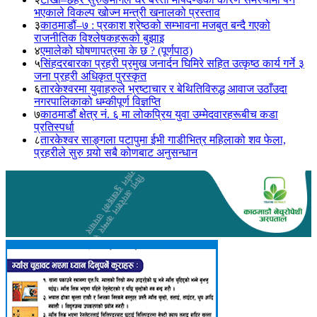
भएकाले विकल्प खोज्न मन्त्री खनालको प्रस्ताव
३
काठमाडौं–७ : प्रकाश श्रेष्ठको सम्भावना मजबुत बन्दै गएको
राजनीतिक विश्लेषकहरूको बुझाइ
४
एमालेको घोषणापत्रमा के छ ? (पूर्णपाठ)
५
सिंहदरबारका प्रहरी प्रमुख जनार्दन घिमिरे सहित उत्कृष्ठ कार्य गर्ने ३
जना प्रहरी अधिकृत पुरस्कृत
६
तारकेश्वरमा युवाहरुले भ्रष्टाचार र बेथितिविरुद्ध आवाज उठाँउदा
नगरपालिकाको धम्कीपूर्ण विज्ञप्ति
७
काठमाडौं क्षेत्र नं. ६ मा लोकप्रिय युवा उम्मेदवारहरूबीच कडा
प्रतिस्पर्धा
८
तारकेश्वर साङ्गला पटापुमा ईभी गाडीभित्र महिलाको शव फेला,
प्रहरीले सुरु गर्‍यो सबै कोणबाट अनुसन्धान