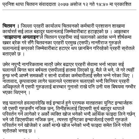
प्रनिश थापा
चितवन संवाददाता
२०७७ असोज १२ गते १४:४० मा प्रकाशित
चितवन ।
जिल्ला प्रहरी कार्यालय चितवनको कर्मचारी प्रशासन शाखामा
कार्यारर्त सई लाल बहादुर घलानलाई जिम्मेवारीबाट हटाइएको छ । आइतबार
‘
साझापाना अनलाइन’
ले चितवन प्रहरीमा सई घलानको आतंक भन्ने शीर्षकमा
खबर ब्रेक गरे सँगै चितवनका प्रहरी प्रमुख (एसपी) नान्तीराज गुरुङले
घलानलाई कप्रको जिम्मेवारीबाट हटाएर थप छानबिन गरिरहेको प्रहरी स्रोतले
बताएको छ ।
उमेर नपुग्दै नागरिकतामा मात्रै उमेर बढाएर प्रहरी सेवामा भर्ना भएका सई
घलानले बिगत चार बर्षयता एसपीलाई हातमा लिएको छु, मैले जे भने, जे गरे त्यहीं
हुन्छ भन्दै आफ्नै समकक्षी र सानो दर्जाका कर्मचारीलाई समेेेत भन्ने गरेका थिए ।
नातावाद, कृपावादमा लागेर घलानले प्रशासन चलाएको भन्दै सिनियर प्रहरी
अधिकृतले नै एसपी गुरुङलाई बारम्बार गुनासो राखे पनि उनी यस बिषयमा गम्भीर
भएका थिएनन् ।
सइ घलानले हवल्दारदेखि सई इन्चार्ज हुने प्रत्यक मातहतका युनिट इन्चार्जहरू
जो एसपी गुरुङसँग नजिक छन्, तिनीहरूलाई डिएसपी सुर्य बहादुर थापाले
परिवर्तन गर्न लागेको र अर्को व्यक्ति खोज भनेको भन्दै आर्थिक फाइदा लिने गर्छन्
भने जो डिएसपीका नजिक छन् , त्यस्ता युनिटका इन्चार्जलाई एसपी गुरुङले
परिवर्तन गर्न खोजेको र अर्को मान्छे खोज भनेको भन्दै फाइदा समेत लिने गरेको
स्रोतको भनाइ छ ।