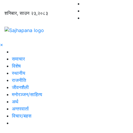
शनिबार, साउन २३,२०८३
×
समाचार
विशेष
स्थानीय
राजनीति
जीवनशैली
मनोरञ्जन/साहित्य
अर्थ
अन्तरवार्ता
विचार/बहस