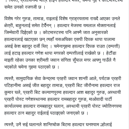
। त्यस्तै, प्रशासनमा मात्रै होइन हवल्दार मेजर, चमेना गृह र कोटमास्टरमा
समेत उनको रजगजी छ ।
विशेष गरेर गुरुङ, तामाङ, राइलाई विशेष ग्राह्रयतामा राख्दै आएका उनले
क्षेत्री, बाहुनलाई समेत टेर्दैनन् । हवल्दार मेजरमा यमलाल मोक्तानलाई
जिम्मेवारी दिईएको छ । कोटमास्टरमा पनि आफ्नै जात अनुसारको
हवल्दारलाई खटाएका छन् त्यहाँ यसअघिका एसपी दिपक थापा पालामा
असई केश बहादुर दर्जी थिए । चमेनागृहमा हवल्दार दिपक राउत (दम्पत्ती)
लाई हटाइ हवल्दार गणेश थापा मगरको दम्पत्तीलाई राखेको छ । हेटौंडा
माइती रहेका उनका श्रीमती जवान संगिता सुँयाल मगर आफ्नु गाउँले नै
भएकोले चमेना गृहमा पठाएको छ ।
त्यस्तै, सामुदायिक सेवा केन्द्रमा प्रहरी जवान शान्ती आले, पर्यटक प्रहरी
पटिहानीमा असई जीत बहादुर तामाङ, प्रहरी बिट जीरौनामा हवल्दार राज
कुमार घले, प्रहरी बिट कल्याणपुरमा हवल्दार आश बहादुर गुरुङ, अस्थायी
प्रहरी पोस्ट गणेशस्थानमा हवल्दार रामबहादुर गुरुङ, माओवादी पार्टी
कार्यालयमा हवल्दार रामबहादुर घलान, अस्थायी प्रहरी पोस्ट ज्योतिनगरमा
हवल्दार ठान बहादुर राईलाई पठाइएको जनाएको छ ।
त्यस्तै, उनै सई घलानले शान्तिचोक बिटमा हवल्दार घनश्याम ल्होलाई