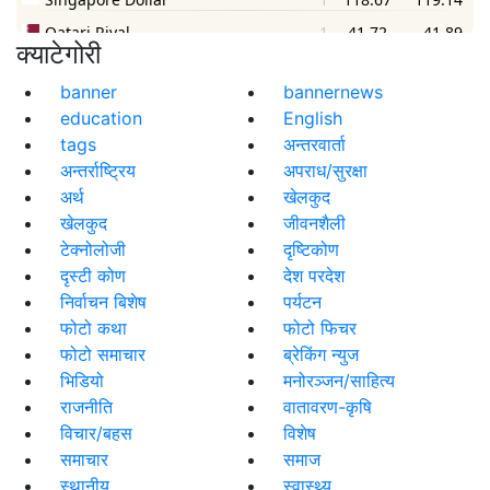
क्याटेगोरी
banner
bannernews
education
English
tags
अन्तरवार्ता
अन्तर्राष्ट्रिय
अपराध/सुरक्षा
अर्थ
खेलकुद
खेलकुद
जीवनशैली
टेक्नोलोजी
दृष्टिकोण
दृस्टी कोण
देश परदेश
निर्वाचन बिशेष
पर्यटन
फोटो कथा
फोटो फिचर
फोटो समाचार
ब्रेकिंग न्युज
भिडियो
मनोरञ्जन/साहित्य
राजनीति
वातावरण-कृषि
विचार/बहस
विशेष
समाचार
समाज
स्थानीय
स्वास्थ्य