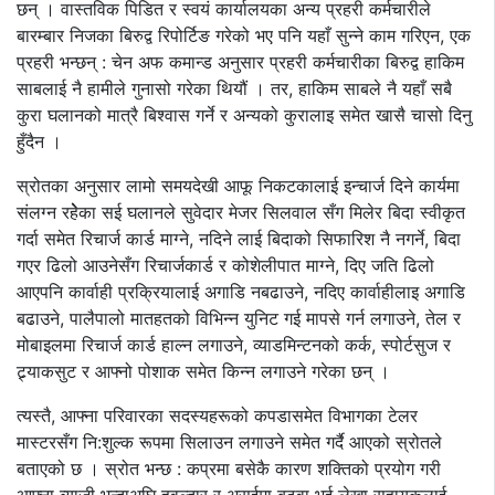
छन् । वास्तविक पिडित र स्वयं कार्यालयका अन्य प्रहरी कर्मचारीले
बारम्बार निजका बिरुद्व रिपोर्टिङ गरेको भए पनि यहाँ सुन्ने काम गरिएन, एक
प्रहरी भन्छन् : चेन अफ कमान्ड अनुसार प्रहरी कर्मचारीका बिरुद्व हाकिम
साबलाई नै हामीले गुनासो गरेका थियौं । तर, हाकिम साबले नै यहाँ सबै
कुरा घलानको मात्रै बिश्वास गर्ने र अन्यको कुरालाइ समेत खासै चासो दिनु
हुँदैन ।
स्रोतका अनुसार लामो समयदेखी आफू निकटकालाई इन्चार्ज दिने कार्यमा
संलग्न रहेेेका सई घलानले सुवेदार मेजर सिलवाल सँग मिलेर बिदा स्वीकृत
गर्दा समेत रिचार्ज कार्ड माग्ने, नदिने लाई बिदाको सिफारिश नै नगर्ने, बिदा
गएर ढिलो आउनेसँग रिचार्जकार्ड र कोशेलीपात माग्ने, दिए जति ढिलो
आएपनि कार्वाही प्रक्रियालाई अगाडि नबढाउने, नदिए कार्वाहीलाइ अगाडि
बढाउने, पालैपालो मातहतको विभिन्न युनिट गई मापसे गर्न लगाउने, तेल र
मोबाइलमा रिचार्ज कार्ड हाल्न लगाउने, व्याडमिन्टनको कर्क, स्पोर्टसुज र
ट्र्याकसुट र आफ्नो पोशाक समेत किन्न लगाउने गरेका छन् ।
त्यस्तै, आफ्ना परिवारका सदस्यहरूको कपडासमेत विभागका टेलर
मास्टरसँग नि:शुल्क रूपमा सिलाउन लगाउने समेत गर्दै आएको स्रोतले
बताएको छ । स्रोत भन्छ : कप्रमा बसेकै कारण शक्तिको प्रयोग गरी