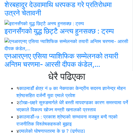
शेरबहादुर देउवामाथि धरपकड गरे प्रतिरोधमा
उत्रने चेतावनी
इरानसँगको युद्ध छिट्टै अन्त्य हुनसक्छ : ट्रम्प
एनआरएनए एसिया प्याशिफिक सम्मेलनको तयारी
अन्तिम चरणमा- आरसी दीपक कंडेल,…
धेरै पढिएका
१
काठमाडौं क्षेत्र नं ७ का नेकपाका केन्द्रीय सदस्य ज्ञानेन्द्र मोहन
श्रेष्ठसहित दर्जनौं युवा एमाले प्रवेश
२
टोखा–छहरे सुरुङमार्गले धेरै बस्ती मापदण्डका कारण समस्यामा पर्ने
भएकाले विकल्प खोज्न मन्त्री खनालको प्रस्ताव
३
काठमाडौं–७ : प्रकाश श्रेष्ठको सम्भावना मजबुत बन्दै गएको
राजनीतिक विश्लेषकहरूको बुझाइ
४
एमालेको घोषणापत्रमा के छ ? (पूर्णपाठ)