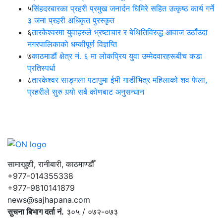
५
सिंहदरबारका प्रहरी प्रमुख जनार्दन घिमिरे सहित उत्कृष्ठ कार्य गर्ने
३ जना प्रहरी अधिकृत पुरस्कृत
६
तारकेश्वरमा युवाहरुले भ्रष्टाचार र बेथितिविरुद्ध आवाज उठाँउदा
नगरपालिकाको धम्कीपूर्ण विज्ञप्ति
७
काठमाडौं क्षेत्र नं. ६ मा लोकप्रिय युवा उम्मेदवारहरूबीच कडा
प्रतिस्पर्धा
८
तारकेश्वर साङ्गला पटापुमा ईभी गाडीभित्र महिलाको शव फेला,
प्रहरीले सुरु गर्‍यो सबै कोणबाट अनुसन्धान
सामाखुशी, रानीबारी, काठमाण्डौँ
+977-014355338
+977-9810141879
news@sajhapana.com
सुचना बिभाग दर्ता नं.
३०५ / ०७२-०७३