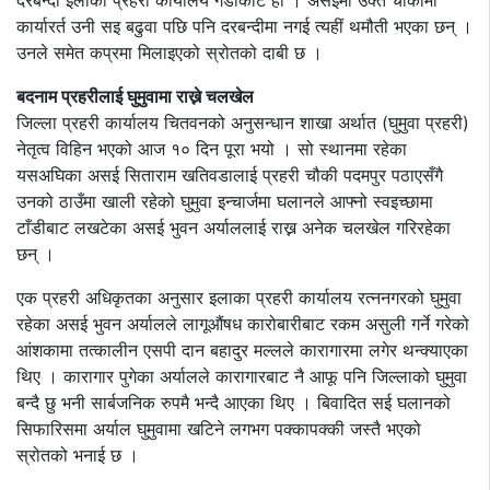
दरबन्दी इलाका प्रहरी कार्यालय गैंडाकोट हो । असईमा उक्त चौकीमा
कार्यारर्त उनी सइ बढुवा पछि पनि दरबन्दीमा नगई त्यहीं थमौती भएका छन् ।
उनले समेत कप्रमा मिलाइएको स्रोतको दाबी छ ।
बदनाम प्रहरीलाई घुमुवामा राख्ने चलखेल
जिल्ला प्रहरी कार्यालय चितवनको अनुसन्धान शाखा अर्थात (घुमुवा प्रहरी)
नेतृत्व विहिन भएको आज १० दिन पूरा भयो । सो स्थानमा रहेका
यसअघिका असई सिताराम खतिवडालाई प्रहरी चौकी पदमपुर पठाएसँगै
उनको ठाउँमा खाली रहेको घुमुवा इन्चार्जमा घलानले आफ्नो स्वइच्छामा
टाँडीबाट लखटेका असई भुवन अर्याललाई राख्न अनेक चलखेल गरिरहेका
छन् ।
एक प्रहरी अधिकृतका अनुसार इलाका प्रहरी कार्यालय रत्ननगरको घुमुवा
रहेका असई भुवन अर्यालले लागूऔंषध कारोबारीबाट रकम असुली गर्ने गरेको
आंशकामा तत्कालीन एसपी दान बहादुर मल्लले कारागारमा लगेर थन्क्याएका
थिए । कारागार पुगेका अर्यालले कारागारबाट नै आफू पनि जिल्लाको घुमुवा
बन्दै छु भनी सार्बजनिक रुपमै भन्दै आएका थिए । बिवादित सई घलानको
सिफारिसमा अर्याल घुमुवामा खटिने लगभग पक्कापक्की जस्तै भएको
स्रोतको भनाई छ ।