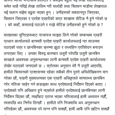
आफ्ना व्याजी भन्दाअघि हवल्दार र असईमा बढुवा भई लेखा सहायकलाई
समेत थाहै नदिई लेखा तालिम गरी सर्लाही तथा चितवन माडीमा लेखापाल
भई घलान सईमा बढुवा भएका हुन् । उनीहरुको मकवानपुर जिप्रका,
चितवन जिप्रका र प्रदेश प्रहरीको कप्र शाखामा सेटिङ नै हुने गरेको छ
। को कहाँ, कसलाई पठाउने र राख्ने सेटिङ उनीहरुको हुने गरेको छ ?
मातहतका युनिटहरूबाट नाजायज फाइदा लिने गरेको सम्बन्धमा प्रहरी
प्रधान कार्यालयले बागमती प्रदेश प्रहरी कार्यालयलाई गत साउनमा
पठाएको पत्र र छानबिनका क्रम्मा झुठा र तथ्यहिन प्रतिवेदन बनाउन
लगाएका थिए । उनका बिरुद्व बारम्बार उजुरी परेपछि उजुरी छानबिन
शाखाले आवश्यक अनुसन्धानका लागी बागमती प्रदेश प्रहरी कार्यालयमा
लेखेर पठाएको जनाएको छ । स्रोतका अनुसार धेरै नै उजुरी आएपछि,
हामीले चितवनको प्रशासनमा रहेका सबैको तीन पुस्ते अभिलेखिकरण माग
गरेका छौं, प्रहरी मुख्यालयका एक प्रहरी अधिकृतले सत्यतथ्य छानबिन
गरेर नतिजा जाहेर गर्न कडाइका साथ प्रदेशलाई निर्देशन दिएको बताए ।
प्रदेशको पनि अधिकार हुने भएकोले हामीले प्रदेशलाई छानबिनका लागी
निर्देशन दिएका छौं, त्यहाँबाट प्राप्त भएका नतिजालाई हामी अध्ययन गर्छौं,
त्यसपछि थप निर्णय लिन्छौं । हामीले पनि निजमाथि थप अनुसन्धान
गरिरहेका छौं, आवश्यक परे तान्न पनि सक्छौं, हामी आफैं पनि खटिन सक्छौं