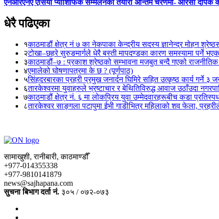
एनआरएनए एसिया प्याशिफिक सम्मेलनको तयारी अन्तिम चरणमा- आरसी दीपक 
धेरै पढिएका
१
काठमाडौं क्षेत्र नं ७ का नेकपाका केन्द्रीय सदस्य ज्ञानेन्द्र मोहन श्रेष्ठ
२
टोखा–छहरे सुरुङमार्गले धेरै बस्ती मापदण्डका कारण समस्यामा पर्ने भए
३
काठमाडौं–७ : प्रकाश श्रेष्ठको सम्भावना मजबुत बन्दै गएको राजनीतिक
४
एमालेको घोषणापत्रमा के छ ? (पूर्णपाठ)
५
सिंहदरबारका प्रहरी प्रमुख जनार्दन घिमिरे सहित उत्कृष्ठ कार्य गर्ने ३ 
६
तारकेश्वरमा युवाहरुले भ्रष्टाचार र बेथितिविरुद्ध आवाज उठाँउदा नगरपालि
७
काठमाडौं क्षेत्र नं. ६ मा लोकप्रिय युवा उम्मेदवारहरूबीच कडा प्रतिस्पर्
८
तारकेश्वर साङ्गला पटापुमा ईभी गाडीभित्र महिलाको शव फेला, प्रहरीले
सामाखुशी, रानीबारी, काठमाण्डौँ
+977-014355338
+977-9810141879
news@sajhapana.com
सुचना बिभाग दर्ता नं.
३०५ / ०७२-०७३