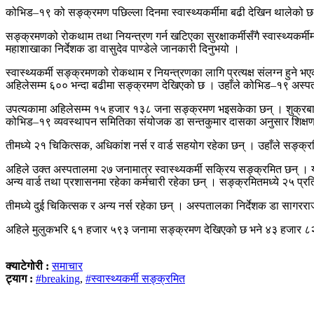
कोभिड–१९ को सङ्क्रमण पछिल्ला दिनमा स्वास्थ्यकर्मीमा बढी देखिन थालेको छ
सङ्क्रमणको रोकथाम तथा नियन्त्रण गर्न खटिएका सुरक्षाकर्मीसँगै स्वास्थ्यक
महाशाखाका निर्देशक डा वासुदेव पाण्डेले जानकारी दिनुभयो ।
स्वास्थ्यकर्मी सङ्क्रमणको रोकथाम र नियन्त्रणका लागि प्रत्यक्ष संलग्न हुन
अहिलेसम्म ६०० भन्दा बढीमा सङ्क्रमण देखिएको छ । उहाँले कोभिड–१९ अस्पताल, 
उपत्यकामा अहिलेसम्म १५ हजार १३८ जना सङ्क्रमण भइसकेका छन् । शुक्रबार म
कोभिड–१९ व्यवस्थापन समितिका संयोजक डा सन्तकुमार दासका अनुसार शिक्षण अ
तीमध्ये २१ चिकित्सक, अधिकांश नर्स र वार्ड सहयोग रहेका छन् । उहाँले सङ्क्
अहिले उक्त अस्पतालमा २७ जनामात्र स्वास्थ्यकर्मी सक्रिय सङ्क्रमित छन् । य
अन्य वार्ड तथा प्रशासनमा रहेका कर्मचारी रहेका छन् । सङ्क्रमितमध्ये २५
तीमध्ये दुई चिकित्सक र अन्य नर्स रहेका छन् । अस्पतालका निर्देशक डा साग
अहिले मुलुकभरि ६१ हजार ५९३ जनामा सङ्क्रमण देखिएको छ भने ४३ हजार 
क्याटेगोरी :
समाचार
ट्याग :
#breaking
,
#स्वास्थ्यकर्मी सङ्क्रमित