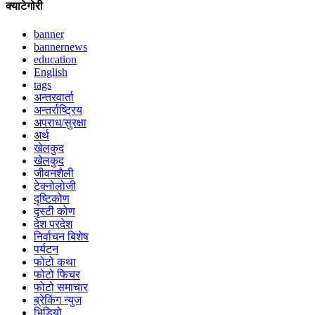
क्याटेगोरी
banner
bannernews
education
English
tags
अन्तरवार्ता
अन्तर्राष्ट्रिय
अपराध/सुरक्षा
अर्थ
खेलकुद
खेलकुद
जीवनशैली
टेक्नोलोजी
दृष्टिकोण
दृस्टी कोण
देश परदेश
निर्वाचन बिशेष
पर्यटन
फोटो कथा
फोटो फिचर
फोटो समाचार
ब्रेकिंग न्युज
भिडियो