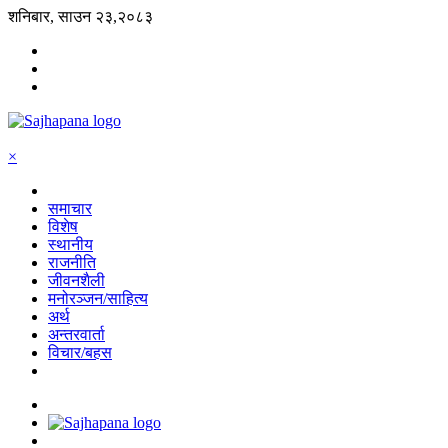
शनिबार, साउन २३,२०८३
×
समाचार
विशेष
स्थानीय
राजनीति
जीवनशैली
मनोरञ्जन/साहित्य
अर्थ
अन्तरवार्ता
विचार/बहस