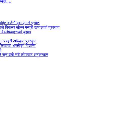
कंडेल,…
सहित दर्जनौं युवा एमाले प्रवेश
काले विकल्प खोज्न मन्त्री खनालको प्रस्ताव
 विश्लेषकहरूको बुझाइ
जना प्रहरी अधिकृत पुरस्कृत
काको धम्कीपूर्ण विज्ञप्ति
धा
 सुरु गर्‍यो सबै कोणबाट अनुसन्धान