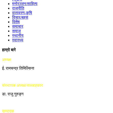
मनोरञ्जन/साहित्य
राजनीति
वातावरण-कृषि
विचार/बहस
विशेष
समाचार
समाज
स्थानीय
स्वास्थ्य
हाम्रो बारे
अध्यक्ष
ई. रामचन्द्र तिमिल्सिना
संस्थापक अध्यक्ष/सल्लाहकार
डा. राजु गुरुङ्ग
सम्पादक