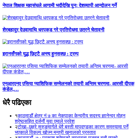
नेपाल शिक्षक महासंघले आगामी भदौदेखि पुनः देशव्यापी आन्दोलन गर्ने
शेरबहादुर देउवामाथि धरपकड गरे प्रतिरोधमा उत्रने चेतावनी
इरानसँगको युद्ध छिट्टै अन्त्य हुनसक्छ : ट्रम्प
एनआरएनए एसिया प्याशिफिक सम्मेलनको तयारी अन्तिम चरणमा- आरसी दीपक
कंडेल,…
धेरै पढिएका
१
काठमाडौं क्षेत्र नं ७ का नेकपाका केन्द्रीय सदस्य ज्ञानेन्द्र मोहन
श्रेष्ठसहित दर्जनौं युवा एमाले प्रवेश
२
टोखा–छहरे सुरुङमार्गले धेरै बस्ती मापदण्डका कारण समस्यामा पर्ने
भएकाले विकल्प खोज्न मन्त्री खनालको प्रस्ताव
३
काठमाडौं–७ : प्रकाश श्रेष्ठको सम्भावना मजबुत बन्दै गएको