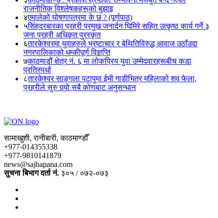
राजनीतिक विश्लेषकहरूको बुझाइ
४
एमालेको घोषणापत्रमा के छ ? (पूर्णपाठ)
५
सिंहदरबारका प्रहरी प्रमुख जनार्दन घिमिरे सहित उत्कृष्ठ कार्य गर्ने ३
जना प्रहरी अधिकृत पुरस्कृत
६
तारकेश्वरमा युवाहरुले भ्रष्टाचार र बेथितिविरुद्ध आवाज उठाँउदा
नगरपालिकाको धम्कीपूर्ण विज्ञप्ति
७
काठमाडौं क्षेत्र नं. ६ मा लोकप्रिय युवा उम्मेदवारहरूबीच कडा
प्रतिस्पर्धा
८
तारकेश्वर साङ्गला पटापुमा ईभी गाडीभित्र महिलाको शव फेला,
प्रहरीले सुरु गर्‍यो सबै कोणबाट अनुसन्धान
सामाखुशी, रानीबारी, काठमाण्डौँ
+977-014355338
+977-9810141879
news@sajhapana.com
सुचना बिभाग दर्ता नं.
३०५ / ०७२-०७३