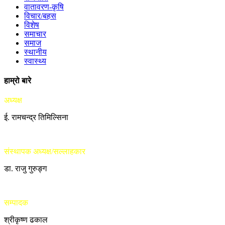
वातावरण-कृषि
विचार/बहस
विशेष
समाचार
समाज
स्थानीय
स्वास्थ्य
हाम्रो बारे
अध्यक्ष
ई. रामचन्द्र तिमिल्सिना
संस्थापक अध्यक्ष/सल्लाहकार
डा. राजु गुरुङ्ग
सम्पादक
श्रीकृष्ण ढकाल