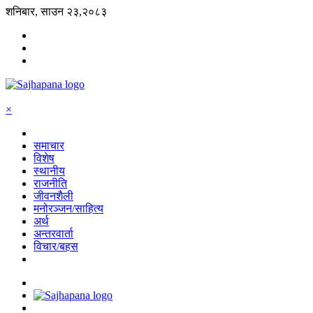
शनिबार, साउन २३,२०८३
×
समाचार
विशेष
स्थानीय
राजनीति
जीवनशैली
मनोरञ्जन/साहित्य
अर्थ
अन्तरवार्ता
विचार/बहस