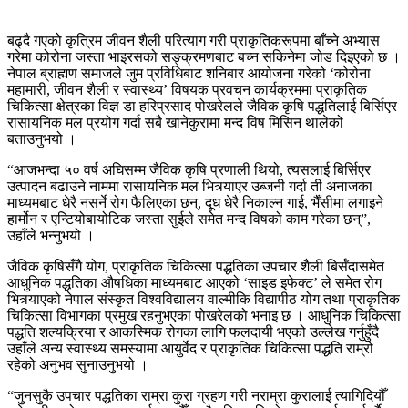
बढ्दै गएको कृत्रिम जीवन शैली परित्याग गरी प्राकृतिकरूपमा बाँच्ने अभ्यास
गरेमा कोरोना जस्ता भाइरसको सङ्क्रमणबाट बच्न सकिनेमा जोड दिइएको छ ।
नेपाल ब्राह्मण समाजले जुम प्रविधिबाट शनिबार आयोजना गरेको ‘कोरोना
महामारी, जीवन शैली र स्वास्थ्य’ विषयक प्रवचन कार्यक्रममा प्राकृतिक
चिकित्सा क्षेत्रका विज्ञ डा हरिप्रसाद पोखरेलले जैविक कृषि पद्धतिलाई बिर्सिएर
रासायनिक मल प्रयोग गर्दा सबै खानेकुरामा मन्द विष मिसिन थालेको
बताउनुभयो ।
“आजभन्दा ५० वर्ष अघिसम्म जैविक कृषि प्रणाली थियो, त्यसलाई बिर्सिएर
उत्पादन बढाउने नाममा रासायनिक मल भित्र्याएर उब्जनी गर्दा ती अनाजका
माध्यमबाट धेरै नसर्ने रोग फैलिएका छन्, दूध धेरै निकाल्न गाई, भैँसीमा लगाइने
हार्मोन र एन्टियोबायोटिक जस्ता सुईले समेत मन्द विषको काम गरेका छन्”,
उहाँले भन्नुभयो ।
जैविक कृषिसँगै योग, प्राकृतिक चिकित्सा पद्धतिका उपचार शैली बिर्सँदासमेत
आधुनिक पद्धतिका औषधिका माध्यमबाट आएको ‘साइड इफेक्ट’ ले समेत रोग
भित्र्याएको नेपाल संस्कृत विश्वविद्यालय वाल्मीकि विद्यापीठ योग तथा प्राकृतिक
चिकित्सा विभागका प्रमुख रहनुभएका पोखरेलको भनाइ छ । आधुनिक चिकित्सा
पद्धति शल्यक्रिया र आकस्मिक रोगका लागि फलदायी भएको उल्लेख गर्नुहुँदै
उहाँले अन्य स्वास्थ्य समस्यामा आयुर्वेद र प्राकृतिक चिकित्सा पद्धति राम्रो
रहेको अनुभव सुनाउनुभयो ।
“जुनसुकै उपचार पद्धतिका राम्रा कुरा ग्रहण गरी नराम्रा कुरालाई त्यागिदियौँ