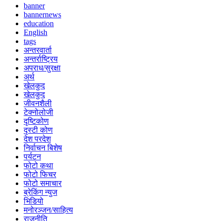
banner
bannernews
education
English
tags
अन्तरवार्ता
अन्तर्राष्ट्रिय
अपराध/सुरक्षा
अर्थ
खेलकुद
खेलकुद
जीवनशैली
टेक्नोलोजी
दृष्टिकोण
दृस्टी कोण
देश परदेश
निर्वाचन बिशेष
पर्यटन
फोटो कथा
फोटो फिचर
फोटो समाचार
ब्रेकिंग न्युज
भिडियो
मनोरञ्जन/साहित्य
राजनीति