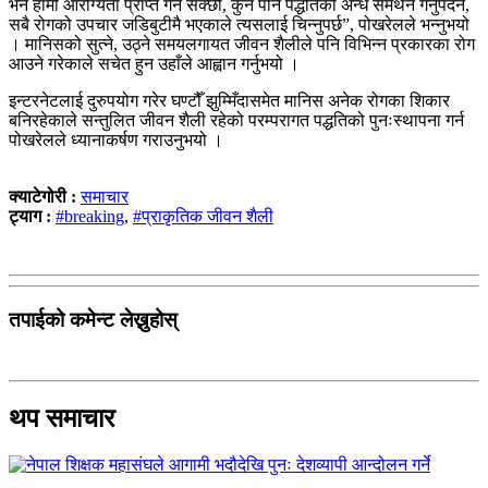
भने हामी आरोग्यता प्राप्त गर्न सक्छौँ, कुनै पनि पद्धतिको अन्ध समर्थन गर्नुपर्दैन,
सबै रोगको उपचार जडिबुटीमै भएकाले त्यसलाई चिन्नुपर्छ”, पोखरेलले भन्नुभयो
। मानिसको सुत्ने, उठ्ने समयलगायत जीवन शैलीले पनि विभिन्न प्रकारका रोग
आउने गरेकाले सचेत हुन उहाँले आह्वान गर्नुभयो ।
इन्टरनेटलाई दुरुपयोग गरेर घण्टौँ झुम्मिँदासमेत मानिस अनेक रोगका शिकार
बनिरहेकाले सन्तुलित जीवन शैली रहेको परम्परागत पद्धतिको पुनःस्थापना गर्न
पोखरेलले ध्यानाकर्षण गराउनुभयो ।
क्याटेगोरी :
समाचार
ट्याग :
#breaking
,
#प्राकृतिक जीवन शैली
तपाईको कमेन्ट लेख्नुहोस्
थप समाचार