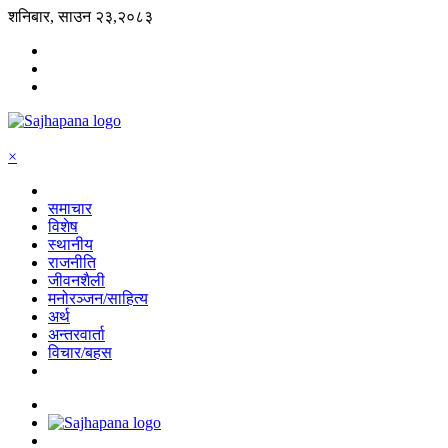
शनिबार, साउन २३,२०८३
×
समाचार
विशेष
स्थानीय
राजनीति
जीवनशैली
मनोरञ्जन/साहित्य
अर्थ
अन्तरवार्ता
विचार/बहस