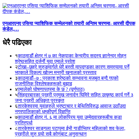
एनआरएनए एसिया प्याशिफिक सम्मेलनको तयारी अन्तिम चरणमा- आरसी दीपक
कंडेल,…
धेरै पढिएका
१
काठमाडौं क्षेत्र नं ७ का नेकपाका केन्द्रीय सदस्य ज्ञानेन्द्र मोहन
श्रेष्ठसहित दर्जनौं युवा एमाले प्रवेश
२
टोखा–छहरे सुरुङमार्गले धेरै बस्ती मापदण्डका कारण समस्यामा पर्ने
भएकाले विकल्प खोज्न मन्त्री खनालको प्रस्ताव
३
काठमाडौं–७ : प्रकाश श्रेष्ठको सम्भावना मजबुत बन्दै गएको
राजनीतिक विश्लेषकहरूको बुझाइ
४
एमालेको घोषणापत्रमा के छ ? (पूर्णपाठ)
५
सिंहदरबारका प्रहरी प्रमुख जनार्दन घिमिरे सहित उत्कृष्ठ कार्य गर्ने ३
जना प्रहरी अधिकृत पुरस्कृत
६
तारकेश्वरमा युवाहरुले भ्रष्टाचार र बेथितिविरुद्ध आवाज उठाँउदा
नगरपालिकाको धम्कीपूर्ण विज्ञप्ति
७
काठमाडौं क्षेत्र नं. ६ मा लोकप्रिय युवा उम्मेदवारहरूबीच कडा
प्रतिस्पर्धा
८
तारकेश्वर साङ्गला पटापुमा ईभी गाडीभित्र महिलाको शव फेला,
प्रहरीले सुरु गर्‍यो सबै कोणबाट अनुसन्धान