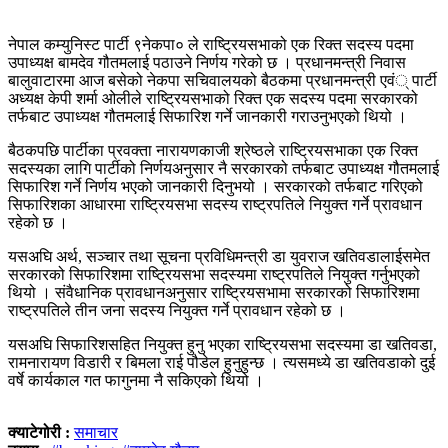
नेपाल कम्युनिस्ट पार्टी ९नेकपा० ले राष्ट्रियसभाको एक रिक्त सदस्य पदमा
उपाध्यक्ष बामदेव गौतमलाई पठाउने निर्णय गरेको छ । प्रधानमन्त्री निवास
बालुवाटारमा आज बसेको नेकपा सचिवालयको बैठकमा प्रधानमन्त्री एवं् पार्टी
अध्यक्ष केपी शर्मा ओलीले राष्ट्रियसभाको रिक्त एक सदस्य पदमा सरकारको
तर्फबाट उपाध्यक्ष गौतमलाई सिफारिश गर्ने जानकारी गराउनुभएको थियो ।
बैठकपछि पार्टीका प्रवक्ता नारायणकाजी श्रेष्ठले राष्ट्रियसभाका एक रिक्त
सदस्यका लागि पार्टीको निर्णयअनुसार नै सरकारको तर्फबाट उपाध्यक्ष गौतमलाई
सिफारिश गर्ने निर्णय भएको जानकारी दिनुभयो । सरकारको तर्फबाट गरिएको
सिफारिशका आधारमा राष्ट्रियसभा सदस्य राष्ट्रपतिले नियुक्त गर्ने प्रावधान
रहेको छ ।
यसअघि अर्थ, सञ्चार तथा सूचना प्रविधिमन्त्री डा युवराज खतिवडालाईसमेत
सरकारको सिफारिशमा राष्ट्रियसभा सदस्यमा राष्ट्रपतिले नियुक्त गर्नुभएको
थियो । संवैधानिक प्रावधानअनुसार राष्ट्रियसभामा सरकारको सिफारिशमा
राष्ट्रपतिले तीन जना सदस्य नियुक्त गर्ने प्रावधान रहेको छ ।
यसअघि सिफारिशसहित नियुक्त हुनु भएका राष्ट्रियसभा सदस्यमा डा खतिवडा,
रामनारायण विडारी र बिमला राई पौडेल हुनुहुन्छ । त्यसमध्ये डा खतिवडाको दुई
वर्षे कार्यकाल गत फागुनमा नै सकिएको थियो ।
क्याटेगोरी :
समाचार