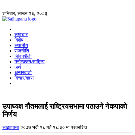
शनिबार, साउन २३, २०८३
समाचार
विशेष
स्थानीय
राजनीति
जीवनशैली
मनोरञ्जन/साहित्य
अर्थ
अन्तरवार्ता
विचार/बहस
उपाध्यक्ष गौतमलाई राष्ट्रियसभामा पठाउने नेकपाको
निर्णय
साझापाना
२०७७ भदौ १८ गते १८:३० मा प्रकाशित