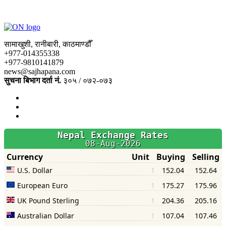
सामाखुशी, रानीबारी, काठमाण्डौँ
+977-014355338
+977-9810141879
news@sajhapana.com
सुचना बिभाग दर्ता नं.
३०५ / ०७२-०७३