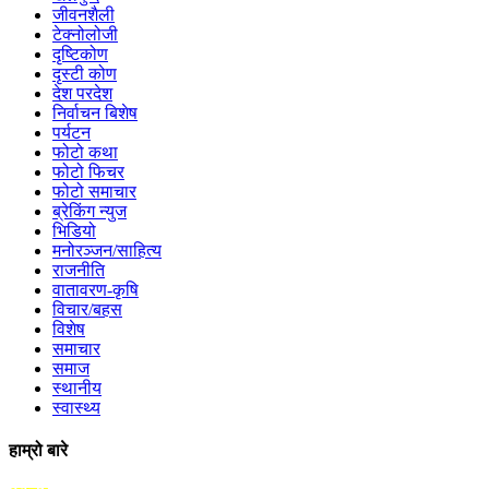
जीवनशैली
टेक्नोलोजी
दृष्टिकोण
दृस्टी कोण
देश परदेश
निर्वाचन बिशेष
पर्यटन
फोटो कथा
फोटो फिचर
फोटो समाचार
ब्रेकिंग न्युज
भिडियो
मनोरञ्जन/साहित्य
राजनीति
वातावरण-कृषि
विचार/बहस
विशेष
समाचार
समाज
स्थानीय
स्वास्थ्य
हाम्रो बारे