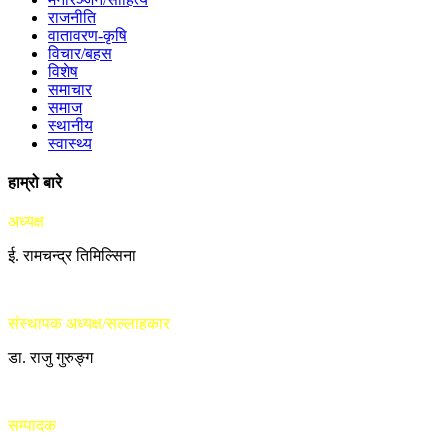
राजनीति
वातावरण-कृषि
विचार/बहस
विशेष
समाचार
समाज
स्थानीय
स्वास्थ्य
हाम्रो बारे
अध्यक्ष
ई. रामचन्द्र तिमिल्सिना
संस्थापक अध्यक्ष/सल्लाहकार
डा. राजु गुरुङ्ग
सम्पादक