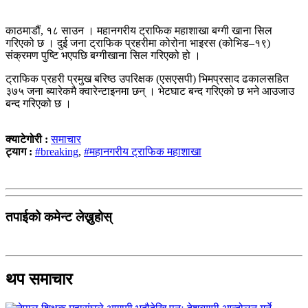
काठमाडौं, १८ साउन । महानगरीय ट्राफिक महाशाखा बग्गी खाना सिल
गरिएको छ । दुई जना ट्राफिक प्रहरीमा कोरोना भाइरस (कोभिड–१९)
संक्रमण पुष्टि भएपछि बग्गीखाना सिल गरिएको हो ।
ट्राफिक प्रहरी प्रमुख बरिष्ठ उपरिक्षक (एसएसपी) भिमप्रसाद ढकालसहित
३७५ जना ब्यारेकमै क्वारेन्टाइनमा छन् । भेटघाट बन्द गरिएको छ भने आउजाउ
बन्द गरिएको छ ।
क्याटेगोरी :
समाचार
ट्याग :
#breaking
,
#महानगरीय ट्राफिक महाशाखा
तपाईको कमेन्ट लेख्नुहोस्
थप समाचार