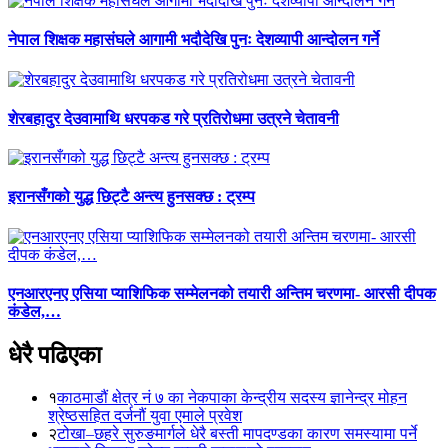
नेपाल शिक्षक महासंघले आगामी भदौदेखि पुनः देशव्यापी आन्दोलन गर्ने
शेरबहादुर देउवामाथि धरपकड गरे प्रतिरोधमा उत्रने चेतावनी
इरानसँगको युद्ध छिट्टै अन्त्य हुनसक्छ : ट्रम्प
एनआरएनए एसिया प्याशिफिक सम्मेलनको तयारी अन्तिम चरणमा- आरसी दीपक
कंडेल,…
धेरै पढिएका
१
काठमाडौं क्षेत्र नं ७ का नेकपाका केन्द्रीय सदस्य ज्ञानेन्द्र मोहन
श्रेष्ठसहित दर्जनौं युवा एमाले प्रवेश
२
टोखा–छहरे सुरुङमार्गले धेरै बस्ती मापदण्डका कारण समस्यामा पर्ने