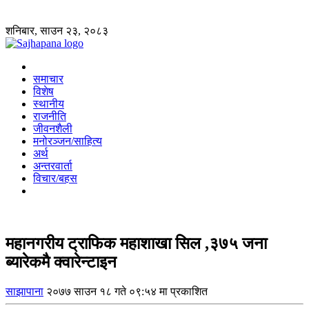
शनिबार, साउन २३, २०८३
समाचार
विशेष
स्थानीय
राजनीति
जीवनशैली
मनोरञ्जन/साहित्य
अर्थ
अन्तरवार्ता
विचार/बहस
महानगरीय ट्राफिक महाशाखा सिल ,३७५ जना
ब्यारेकमै क्वारेन्टाइन
साझापाना
२०७७ साउन १८ गते ०९:५४ मा प्रकाशित