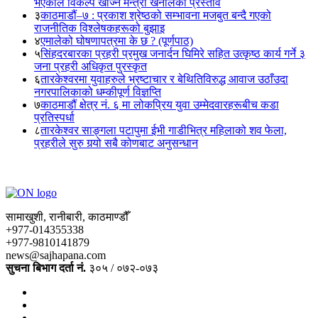
भएकाले विकल्प खोज्न मन्त्री खनालको प्रस्ताव
३
काठमाडौं–७ : प्रकाश श्रेष्ठको सम्भावना मजबुत बन्दै गएको
राजनीतिक विश्लेषकहरूको बुझाइ
४
एमालेको घोषणापत्रमा के छ ? (पूर्णपाठ)
५
सिंहदरबारका प्रहरी प्रमुख जनार्दन घिमिरे सहित उत्कृष्ठ कार्य गर्ने ३
जना प्रहरी अधिकृत पुरस्कृत
६
तारकेश्वरमा युवाहरुले भ्रष्टाचार र बेथितिविरुद्ध आवाज उठाँउदा
नगरपालिकाको धम्कीपूर्ण विज्ञप्ति
७
काठमाडौं क्षेत्र नं. ६ मा लोकप्रिय युवा उम्मेदवारहरूबीच कडा
प्रतिस्पर्धा
८
तारकेश्वर साङ्गला पटापुमा ईभी गाडीभित्र महिलाको शव फेला,
प्रहरीले सुरु गर्‍यो सबै कोणबाट अनुसन्धान
सामाखुशी, रानीबारी, काठमाण्डौँ
+977-014355338
+977-9810141879
news@sajhapana.com
सुचना बिभाग दर्ता नं.
३०५ / ०७२-०७३