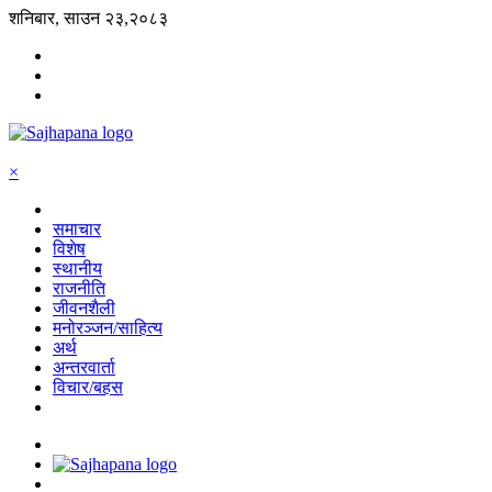
शनिबार, साउन २३,२०८३
×
समाचार
विशेष
स्थानीय
राजनीति
जीवनशैली
मनोरञ्जन/साहित्य
अर्थ
अन्तरवार्ता
विचार/बहस