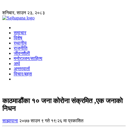
शनिबार, साउन २३, २०८३
समाचार
विशेष
स्थानीय
राजनीति
जीवनशैली
मनोरञ्जन/साहित्य
अर्थ
अन्तरवार्ता
विचार/बहस
काठमाडौंका १० जना कोरोना संक्रमित ,एक जनाकाे
निधन
साझापाना
२०७७ साउन ९ गते १९:२६ मा प्रकाशित