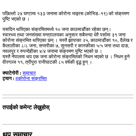
पछिल्लो २४ घण्टामा १३३ जनामा कोरोना भाइरस (कोभिड–१९) को संक्रमण
पुष्टि भएको छ ।
यसदिन थपिएका संक्रमितमध्ये १० जना काठमाडौंका रहेका छन्।
स्वास्थ्य तथा जनसंख्या मन्त्रालयका अनुसार सबैभन्दा धेरै पर्सामा ३१ जना
कोरोना संक्रमित थपिएका छन् । यस्तै झापाका २५, काठमाडौंका १०, दैलेख र
कैलालीका ८/८ जना, सप्तरीका ७, सुनसरी र कास्कीका ५/५ जना तथा दाङ,
नवलपुर र रुपन्देहीका ४/४ जनामा संक्रमण पुष्टि भएको छ ।
यस्तै नेपालमा थप एक जना काेराेना संक्रमितकाे निधन भएकाे छ । निधन हुने
वीरगञ्ज ११, त्रीपुरा रानीघाटकी ८५ वर्षकी वृद्ध हुन् ।
क्याटेगोरी :
समाचार
ट्याग :
#कोरोना संक्रमित
तपाईको कमेन्ट लेख्नुहोस्
थप समाचार