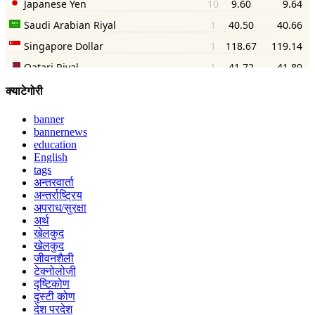
क्याटेगोरी
banner
bannernews
education
English
tags
अन्तरवार्ता
अन्तर्राष्ट्रिय
अपराध/सुरक्षा
अर्थ
खेलकुद
खेलकुद
जीवनशैली
टेक्नोलोजी
दृष्टिकोण
दृस्टी कोण
देश परदेश