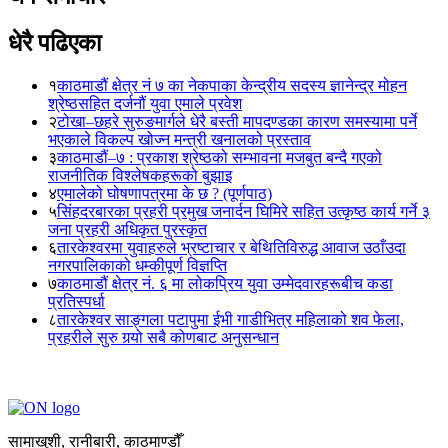
धेरै पढिएका
१
काठमाडौं क्षेत्र नं ७ का नेकपाका केन्द्रीय सदस्य ज्ञानेन्द्र मोहन
श्रेष्ठसहित दर्जनौं युवा एमाले प्रवेश
२
टोखा–छहरे सुरुङमार्गले धेरै बस्ती मापदण्डका कारण समस्यामा पर्ने
भएकाले विकल्प खोज्न मन्त्री खनालको प्रस्ताव
३
काठमाडौं–७ : प्रकाश श्रेष्ठको सम्भावना मजबुत बन्दै गएको
राजनीतिक विश्लेषकहरूको बुझाइ
४
एमालेको घोषणापत्रमा के छ ? (पूर्णपाठ)
५
सिंहदरबारका प्रहरी प्रमुख जनार्दन घिमिरे सहित उत्कृष्ठ कार्य गर्ने ३
जना प्रहरी अधिकृत पुरस्कृत
६
तारकेश्वरमा युवाहरुले भ्रष्टाचार र बेथितिविरुद्ध आवाज उठाँउदा
नगरपालिकाको धम्कीपूर्ण विज्ञप्ति
७
काठमाडौं क्षेत्र नं. ६ मा लोकप्रिय युवा उम्मेदवारहरूबीच कडा
प्रतिस्पर्धा
८
तारकेश्वर साङ्गला पटापुमा ईभी गाडीभित्र महिलाको शव फेला,
प्रहरीले सुरु गर्‍यो सबै कोणबाट अनुसन्धान
सामाखुशी, रानीबारी, काठमाण्डौँ