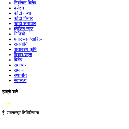
निर्वाचन बिशेष
पर्यटन
फोटो कथा
फोटो फिचर
फोटो समाचार
ब्रेकिंग न्युज
भिडियो
मनोरञ्जन/साहित्य
राजनीति
वातावरण-कृषि
विचार/बहस
विशेष
समाचार
समाज
स्थानीय
स्वास्थ्य
हाम्रो बारे
अध्यक्ष
ई. रामचन्द्र तिमिल्सिना