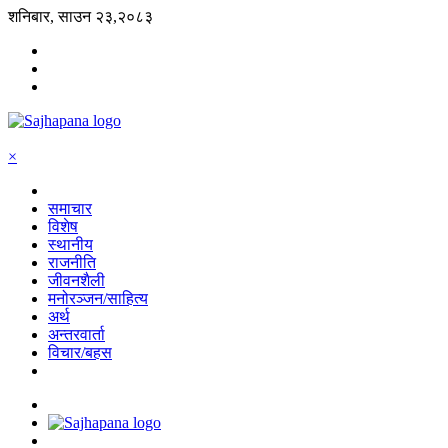
शनिबार, साउन २३,२०८३
×
समाचार
विशेष
स्थानीय
राजनीति
जीवनशैली
मनोरञ्जन/साहित्य
अर्थ
अन्तरवार्ता
विचार/बहस