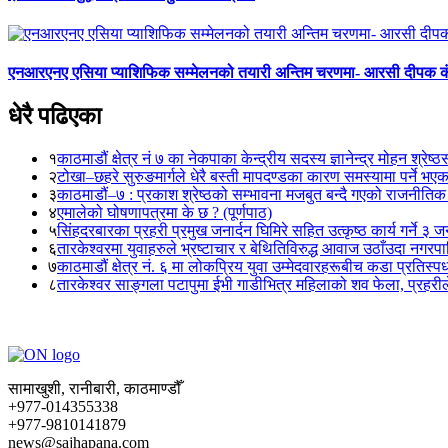
एनआरएनए एसिया प्याशिफिक सम्मेलनको तयारी अन्तिम चरणमा- आरसी दीपक 
धेरै पढिएका
१
काठमाडौं क्षेत्र नं ७ का नेकपाका केन्द्रीय सदस्य ज्ञानेन्द्र मोहन श्रेष्ठ
२
टोखा–छहरे सुरुङमार्गले धेरै बस्ती मापदण्डका कारण समस्यामा पर्ने भए
३
काठमाडौं–७ : प्रकाश श्रेष्ठको सम्भावना मजबुत बन्दै गएको राजनीतिक
४
एमालेको घोषणापत्रमा के छ ? (पूर्णपाठ)
५
सिंहदरबारका प्रहरी प्रमुख जनार्दन घिमिरे सहित उत्कृष्ठ कार्य गर्ने ३ 
६
तारकेश्वरमा युवाहरुले भ्रष्टाचार र बेथितिविरुद्ध आवाज उठाँउदा नगरपालि
७
काठमाडौं क्षेत्र नं. ६ मा लोकप्रिय युवा उम्मेदवारहरूबीच कडा प्रतिस्पर्
८
तारकेश्वर साङ्गला पटापुमा ईभी गाडीभित्र महिलाको शव फेला, प्रहरीले
सामाखुशी, रानीबारी, काठमाण्डौँ
+977-014355338
+977-9810141879
news@sajhapana.com