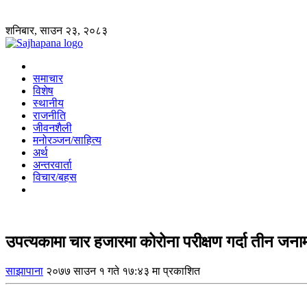
शनिबार, साउन २३, २०८३
समाचार
विशेष
स्थानीय
राजनीति
जीवनशैली
मनोरञ्जन/साहित्य
अर्थ
अन्तरवार्ता
विचार/बहस
उपत्यकामा चार हजारमा कोरोना परीक्षण गर्दा तीन जन
साझापाना
२०७७ साउन १ गते १७:४३ मा प्रकाशित