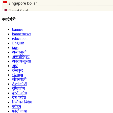
क्याटेगोरी
banner
bannernews
education
English
tags
अन्तरवार्ता
अन्तर्राष्ट्रिय
अपराध/सुरक्षा
अर्थ
खेलकुद
खेलकुद
जीवनशैली
टेक्नोलोजी
दृष्टिकोण
दृस्टी कोण
देश परदेश
निर्वाचन बिशेष
पर्यटन
फोटो कथा