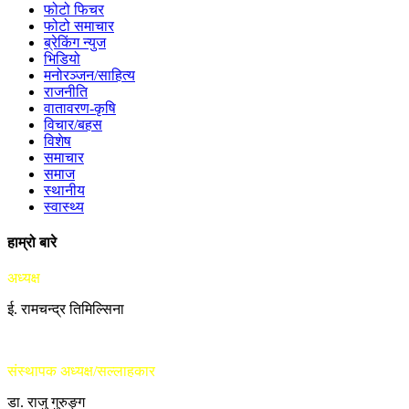
फोटो फिचर
फोटो समाचार
ब्रेकिंग न्युज
भिडियो
मनोरञ्जन/साहित्य
राजनीति
वातावरण-कृषि
विचार/बहस
विशेष
समाचार
समाज
स्थानीय
स्वास्थ्य
हाम्रो बारे
अध्यक्ष
ई. रामचन्द्र तिमिल्सिना
संस्थापक अध्यक्ष/सल्लाहकार
डा. राजु गुरुङ्ग