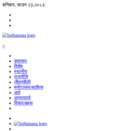
शनिबार, साउन २३,२०८३
×
समाचार
विशेष
स्थानीय
राजनीति
जीवनशैली
मनोरञ्जन/साहित्य
अर्थ
अन्तरवार्ता
विचार/बहस