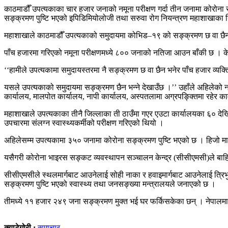
काठमाडौँ उपत्यकाका चार हजार जनाको नमूना परीक्षण गर्दा तीन जनामा कोरोना स
सङ्क्रमण पुष्टि भएको इपिडिमियोलोजी तथा सरुवा रोग नियन्त्रण महाशाखाका निर
महाशाखाले काठमाडौँ उपत्यकाको समुदायमा कोभिड–१९ को सङ्क्रमण छ वा छैन भनेर
पाँच हजारमा गरिएको नमूना परीक्षणमध्ये ८०० जनाको नतिजा आउन बाँकी छ । के
‘‘हामीले उपत्यकामा समुदायस्तरमा नै सङ्क्रमण छ वा छैन भनेर पाँच हजार व्यक्
यसले उपत्यकाको समुदायमा सङ्क्रमण छैन भन्ने देखाउँछ ।’’ उहाँले अहिलेको न
कार्यालय, मालपोत कार्यालय, नापी कार्यालय, अस्पतलामा अग्रपङ्क्तिमा रहेर का
महाशाखाले उपत्यकाका तीनै जिल्लाका ती ठाउँमा गएर एउटा कार्यालयका ६० दे
उपचारमा संलग्न स्वास्थ्यकर्मीको परीक्षण गरिएको थियो ।
अहिलेसम्म उपत्यकामा ३५० जनामा कोरोना सङ्क्रमण पुष्टि भएको छ । हिजो मा
यसैगरी कोरोना भाइरस सङ्कट व्यवस्थापन सञ्चालन केन्द्र (सीसीएमसी)ले बाह
सीसीएमसीले स्थलमार्गबाट आउनेलाई सोही नाका र हवाइमार्गबाट आउनेलाई त्रिभ
सङ्क्रमण पुष्टि भएको स्वास्थ्य तथा जनसङ्ख्या मन्त्रालयले जनाएको छ ।
तीमध्ये ११ हजार २४९ जना सङ्क्रमण मुक्त भई घर फर्किसकेका छन् । नेपालम
क्याटेगोरी :
समाचार