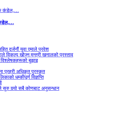
कंडेल,…
सहित दर्जनौं युवा एमाले प्रवेश
काले विकल्प खोज्न मन्त्री खनालको प्रस्ताव
 विश्लेषकहरूको बुझाइ
जना प्रहरी अधिकृत पुरस्कृत
काको धम्कीपूर्ण विज्ञप्ति
धा
 सुरु गर्‍यो सबै कोणबाट अनुसन्धान