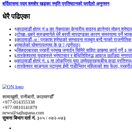
बर्दिवासमा पद्म शमशेर खड्का स्मृति प्रतिष्ठानको घरदैलो अनुगमन
धेरै पढिएका
१
काठमाडौं क्षेत्र नं ७ का नेकपाका केन्द्रीय सदस्य ज्ञानेन्द्र मोहन श्रेष्ठ
२
टोखा–छहरे सुरुङमार्गले धेरै बस्ती मापदण्डका कारण समस्यामा पर्ने भए
३
काठमाडौं–७ : प्रकाश श्रेष्ठको सम्भावना मजबुत बन्दै गएको राजनीतिक
४
एमालेको घोषणापत्रमा के छ ? (पूर्णपाठ)
५
सिंहदरबारका प्रहरी प्रमुख जनार्दन घिमिरे सहित उत्कृष्ठ कार्य गर्ने ३ 
६
तारकेश्वरमा युवाहरुले भ्रष्टाचार र बेथितिविरुद्ध आवाज उठाँउदा नगरपालि
७
काठमाडौं क्षेत्र नं. ६ मा लोकप्रिय युवा उम्मेदवारहरूबीच कडा प्रतिस्पर्
८
तारकेश्वर साङ्गला पटापुमा ईभी गाडीभित्र महिलाको शव फेला, प्रहरीले
सामाखुशी, रानीबारी, काठमाण्डौँ
+977-014355338
+977-9810141879
news@sajhapana.com
सुचना बिभाग दर्ता नं.
३०५ / ०७२-०७३