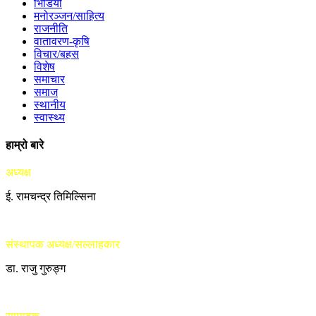
भिडियो
मनोरञ्जन/साहित्य
राजनीति
वातावरण-कृषि
विचार/बहस
विशेष
समाचार
समाज
स्थानीय
स्वास्थ्य
हाम्रो बारे
अध्यक्ष
ई. रामचन्द्र तिमिल्सिना
संस्थापक अध्यक्ष/सल्लाहकार
डा. राजु गुरुङ्ग