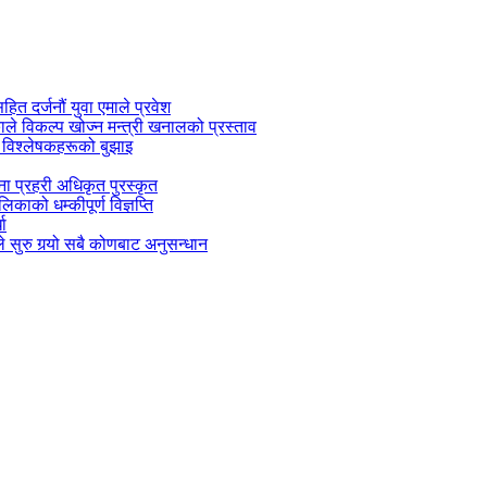
सहित दर्जनौं युवा एमाले प्रवेश
काले विकल्प खोज्न मन्त्री खनालको प्रस्ताव
 विश्लेषकहरूको बुझाइ
जना प्रहरी अधिकृत पुरस्कृत
काको धम्कीपूर्ण विज्ञप्ति
धा
 सुरु गर्‍यो सबै कोणबाट अनुसन्धान