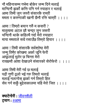
नौ महिनासम्म गर्भमा बोकेर जन्म दिने मलाई
मान्दिनौ झर्को कत्ति पनि गर्न स्याहार र भलाई
आमा तिमी जुन जस्तै संसारकै राम्री
ममता र करुणाकी खानी छैनौ रत्ति चाम्री ।।।।
आमा ! तिम्रो बयान गरुँ म कसरी ?
मातृत्वमा अटल छौ चन्द्र जुन जसरी
भन्दिनौ थाके कहिल्यै गर्दा मेरो स्याहार
माया ममताले सधै रसाउँछ तिम्रो हियार ।।।।
आमा ! तिमी संसारकै सर्वश्रेष्ठ मेरी
जन्मु तिमै्र कोखमा अर्का जूनि फेरी
आफूलाई भुलेर छ चिन्ता मेरो
राख्छयौ आशा देखाउने संसारको सेरोफेरो । ।।।
आमा तिमी मेरी गर्व छ मलाई
पढी गुणी ठूलो भई गरु तिम्रो भलाई
मलाई नलागोस् झर्का गर्न तिम्रो हित
सेव गर्न सकुँ बुढेसकालमा यहि मेरो जित ।।।।
क्याटेगोरी :
जीवनशैली
ट्याग :
#आमा