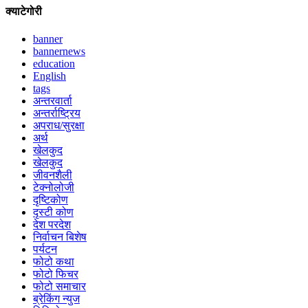
क्याटेगोरी
banner
bannernews
education
English
tags
अन्तरवार्ता
अन्तर्राष्ट्रिय
अपराध/सुरक्षा
अर्थ
खेलकुद
खेलकुद
जीवनशैली
टेक्नोलोजी
दृष्टिकोण
दृस्टी कोण
देश परदेश
निर्वाचन बिशेष
पर्यटन
फोटो कथा
फोटो फिचर
फोटो समाचार
ब्रेकिंग न्युज