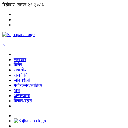
बिहीबार, साउन २१,२०८३
×
समाचार
विशेष
स्थानीय
राजनीति
जीवनशैली
मनोरञ्जन/साहित्य
अर्थ
अन्तरवार्ता
विचार/बहस