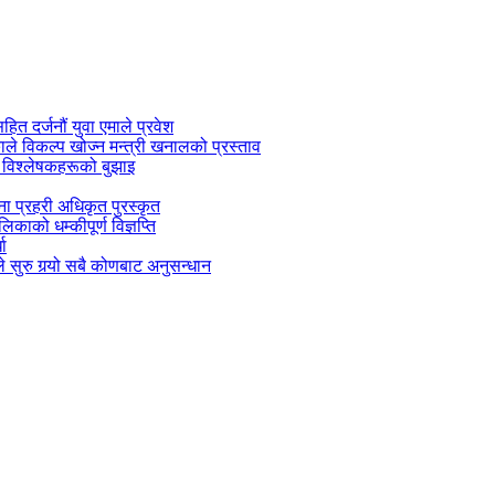
सहित दर्जनौं युवा एमाले प्रवेश
काले विकल्प खोज्न मन्त्री खनालको प्रस्ताव
 विश्लेषकहरूको बुझाइ
जना प्रहरी अधिकृत पुरस्कृत
काको धम्कीपूर्ण विज्ञप्ति
धा
 सुरु गर्‍यो सबै कोणबाट अनुसन्धान