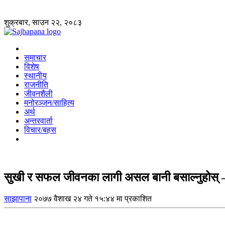
शुक्रबार, साउन २२, २०८३
समाचार
विशेष
स्थानीय
राजनीति
जीवनशैली
मनोरञ्जन/साहित्य
अर्थ
अन्तरवार्ता
विचार/बहस
सुखी र सफल जीवनका लागी असल बानी बसाल्नुहोस् — 
साझापाना
२०७७ वैशाख २४ गते १५:४४ मा प्रकाशित