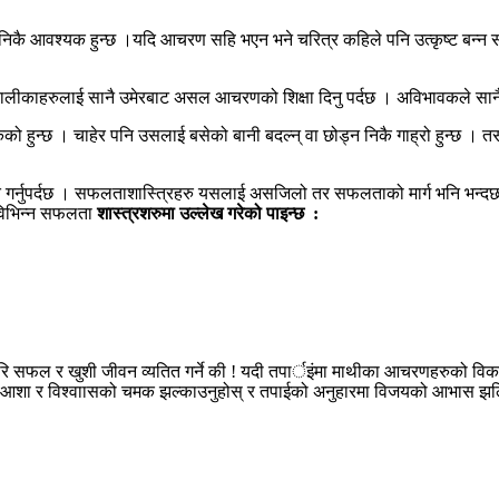
कै आवश्यक हुन्छ ।यदि आचरण सहि भएन भने चरित्र कहिले पनि उत्कृष्ट बन्न सक
लबालीकाहरुलाई सानै उमेरबाट असल आचरणको शिक्षा दिनु पर्दछ । अविभावकले सानै
ेको हुन्छ । चाहेर पनि उसलाई बसेको बानी बदल्न् वा छोड्न निकै गाह्रो हुन्छ 
 गर्नुपर्दछ । सफलताशास्त्रिहरु यसलाई असजिलो तर सफलताको मार्ग भनि भन्दछन
ा विभिन्न सफलता
शास्त्रशरुमा उल्लेख गरेको पाइन्छ :
ास गरि सफल र खुशी जीवन व्यतित गर्ने की ! यदी तपार्इंमा माथीका आचरणहरुक
हारमा आशा र विश्वाासको चमक झल्काउनुहोस् र तपाईको अनुहारमा विजयको आभास झल