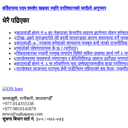
बर्दिवासमा पद्म शमशेर खड्का स्मृति प्रतिष्ठानको घरदैलो अनुगमन
धेरै पढिएका
१
काठमाडौं क्षेत्र नं ७ का नेकपाका केन्द्रीय सदस्य ज्ञानेन्द्र मोहन श्रेष्ठ
२
टोखा–छहरे सुरुङमार्गले धेरै बस्ती मापदण्डका कारण समस्यामा पर्ने भए
३
काठमाडौं–७ : प्रकाश श्रेष्ठको सम्भावना मजबुत बन्दै गएको राजनीतिक
४
एमालेको घोषणापत्रमा के छ ? (पूर्णपाठ)
५
सिंहदरबारका प्रहरी प्रमुख जनार्दन घिमिरे सहित उत्कृष्ठ कार्य गर्ने ३ 
६
तारकेश्वरमा युवाहरुले भ्रष्टाचार र बेथितिविरुद्ध आवाज उठाँउदा नगरपालि
७
काठमाडौं क्षेत्र नं. ६ मा लोकप्रिय युवा उम्मेदवारहरूबीच कडा प्रतिस्पर्
८
तारकेश्वर साङ्गला पटापुमा ईभी गाडीभित्र महिलाको शव फेला, प्रहरीले
सामाखुशी, रानीबारी, काठमाण्डौँ
+977-014355338
+977-9810141879
news@sajhapana.com
सुचना बिभाग दर्ता नं.
३०५ / ०७२-०७३