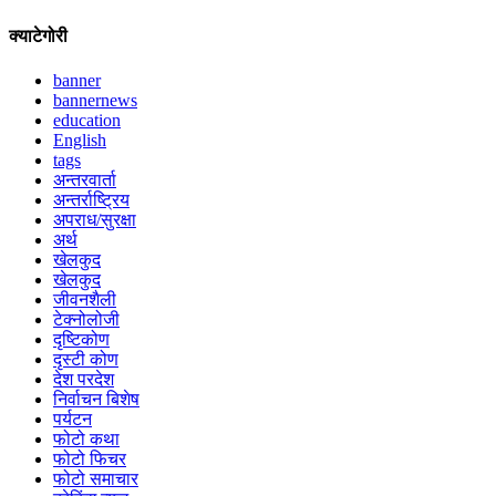
क्याटेगोरी
banner
bannernews
education
English
tags
अन्तरवार्ता
अन्तर्राष्ट्रिय
अपराध/सुरक्षा
अर्थ
खेलकुद
खेलकुद
जीवनशैली
टेक्नोलोजी
दृष्टिकोण
दृस्टी कोण
देश परदेश
निर्वाचन बिशेष
पर्यटन
फोटो कथा
फोटो फिचर
फोटो समाचार