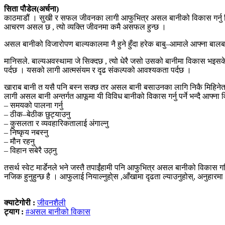
सिता पौडेल(अर्चना)
काठमाडौं । सुखी र सफल जीवनका लागी आफुभित्र असल बानीको विकास गर्नु नि
आचरण असल छ , त्यो व्यक्ति जीवनमा कमै असफल हुन्छ ।
असल बानीको विजारोपण बाल्यकालमा नै हुने हुँदा हरेक बाबु–आमाले आफ्ना बा
मानिसले. बाल्यअवस्थामा जे सिक्दछ , त्यो धेरै जसो उसको बानीमा विकास भइसक
पर्दछ । यसको लागी आत्मसंयम र दृढ संकल्पको आवश्यकता पर्दछ ।
खाराब बानी त यसै पनि बस्न सक्छ तर असल बानी बसाउनका लागि निकै मिहिनेत
लागी असल बानी अन्तर्गत आफूमा यी विविध बानीको विकास गर्नु पर्ने भन्दै आफ्न
– समयको पालना गर्नु
– ठीक–बेठीक छुट्याउनु
– कुसलता र व्यवहारिकतालाई अंगाल्नु
– निष्कृय नबस्नु
– मौन रहनु
– विहान सबेरै उठ्नु
तसर्थ स्वेट मार्डेनले भने जस्तै तपाईंहामी पनि आफुभित्र असल बानीको विक
नजिक हुनुहुन्छ है । आफुलाई नियाल्नुहो्स ,आँखामा दृढता ल्याउनुहोस्, अनु
क्याटेगोरी :
जीवनशैली
ट्याग :
#असल बानीको विकास