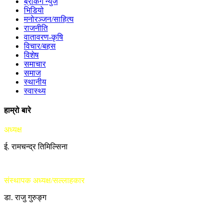
ब्रेकिंग न्युज
भिडियो
मनोरञ्जन/साहित्य
राजनीति
वातावरण-कृषि
विचार/बहस
विशेष
समाचार
समाज
स्थानीय
स्वास्थ्य
हाम्रो बारे
अध्यक्ष
ई. रामचन्द्र तिमिल्सिना
संस्थापक अध्यक्ष/सल्लाहकार
डा. राजु गुरुङ्ग