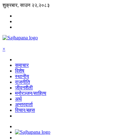
शुक्रबार, साउन २२,२०८३
×
समाचार
विशेष
स्थानीय
राजनीति
जीवनशैली
मनोरञ्जन/साहित्य
अर्थ
अन्तरवार्ता
विचार/बहस