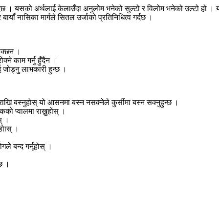
दछ । यसको अर्थलाई केलाउँदा अनुलोम भनेको सुल्टो र विलोम भनेको उल्टो हो । यो 
र बायाँ नासिका मार्गले सितल उर्जाको प्रतिनिधित्व गर्दछ ।
 सक्छन ।
्ने काम गर्नु हुँदैन ।
 जोड्नु लाभकारी हुन्छ ।
 बस्नुहोस् यो आसनमा बस्न नसक्नेले कुर्सीमा बस्न सक्नुहुन्छ ।
को प्वालमा राख्नुहोस् ।
स् ।
होास् ।
े बन्द गर्नूहोस् ।
दछ ।