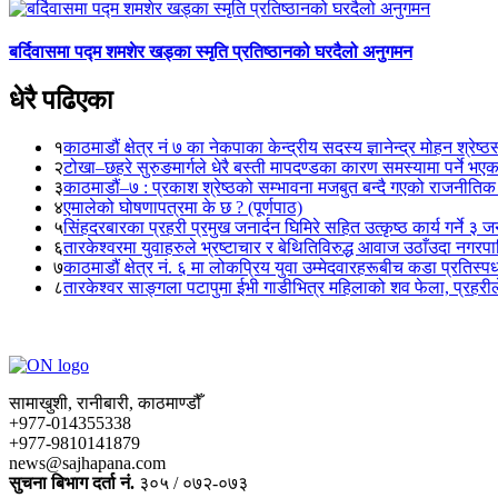
बर्दिवासमा पद्म शमशेर खड्का स्मृति प्रतिष्ठानको घरदैलो अनुगमन
धेरै पढिएका
१
काठमाडौं क्षेत्र नं ७ का नेकपाका केन्द्रीय सदस्य ज्ञानेन्द्र मोहन श्रेष्ठ
२
टोखा–छहरे सुरुङमार्गले धेरै बस्ती मापदण्डका कारण समस्यामा पर्ने भए
३
काठमाडौं–७ : प्रकाश श्रेष्ठको सम्भावना मजबुत बन्दै गएको राजनीतिक
४
एमालेको घोषणापत्रमा के छ ? (पूर्णपाठ)
५
सिंहदरबारका प्रहरी प्रमुख जनार्दन घिमिरे सहित उत्कृष्ठ कार्य गर्ने ३ 
६
तारकेश्वरमा युवाहरुले भ्रष्टाचार र बेथितिविरुद्ध आवाज उठाँउदा नगरपालि
७
काठमाडौं क्षेत्र नं. ६ मा लोकप्रिय युवा उम्मेदवारहरूबीच कडा प्रतिस्पर्
८
तारकेश्वर साङ्गला पटापुमा ईभी गाडीभित्र महिलाको शव फेला, प्रहरीले
सामाखुशी, रानीबारी, काठमाण्डौँ
+977-014355338
+977-9810141879
news@sajhapana.com
सुचना बिभाग दर्ता नं.
३०५ / ०७२-०७३