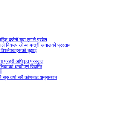
सहित दर्जनौं युवा एमाले प्रवेश
काले विकल्प खोज्न मन्त्री खनालको प्रस्ताव
 विश्लेषकहरूको बुझाइ
जना प्रहरी अधिकृत पुरस्कृत
काको धम्कीपूर्ण विज्ञप्ति
धा
 सुरु गर्‍यो सबै कोणबाट अनुसन्धान