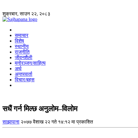
शुक्रबार, साउन २२, २०८३
समाचार
विशेष
स्थानीय
राजनीति
जीवनशैली
मनोरञ्जन/साहित्य
अर्थ
अन्तरवार्ता
विचार/बहस
सधैं गर्न मिल्छ अनुलोम–विलोम
साझापाना
२०७७ वैशाख २२ गते १४:१२ मा प्रकाशित