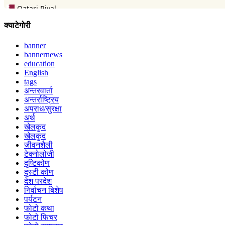
क्याटेगोरी
banner
bannernews
education
English
tags
अन्तरवार्ता
अन्तर्राष्ट्रिय
अपराध/सुरक्षा
अर्थ
खेलकुद
खेलकुद
जीवनशैली
टेक्नोलोजी
दृष्टिकोण
दृस्टी कोण
देश परदेश
निर्वाचन बिशेष
पर्यटन
फोटो कथा
फोटो फिचर