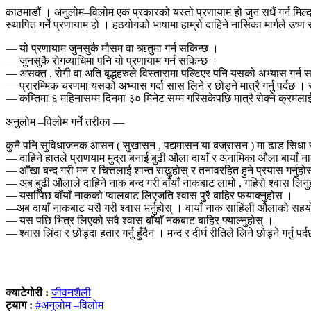
काठमाडौं । अनुलोम–विलोम एक प्रकारको यस्तो प्रणायाम हो जुन सधैं गर्न मिल्
स्थापित गर्ने प्रणायाम हो । हठयोगको भाषामा हाम्रो दाहिने नासिका मार्गले उष्ण 
— यो प्रणायाम जुनसुकै मौसम वा ऋतुमा गर्न सकिन्छ ।
— जुनसुकै रोगव्याधिमा पनि यो प्रणायाम गर्न सकिन्छ ।
— असक्त , रोगी वा अति बृद्धहरुले विस्तारामा पल्टिएर पनि यसको अभ्यास गर्न
— प्रारम्भिक चरणमा यसको अभ्यास गर्दा सास लिने र छोड्ने मात्रै गर्नु पर्दछ । रोक
— कम्तिमा ६ महिनासम्म दिनमा ३० मिनेट सम्म गरिसकेपछि मात्रै रोक्ने क्रमलाई
अनुलोम –विलोम गर्ने तरीका —
कुनै पनि सुविधाजनक आसन ( सुखासन , पद्यमासन या बज्रासन ) मा ढाड सिधा राखि
— दाहिने हातले प्राणयाम मुद्रा बनाई बुढी औला दायाँ र अनामिका औला बायाँ नाक
— आँखा बन्द गरी मन र चित्तलाई शान्त राख्नुहोस् र तनावरहित हुने प्रयास गर्नुहो
— अब बुढी औलाले दाहिने नाक बन्द गरी बाँयाँ नाकबाट लामो , गहिरो श्वास लिनु
— यसपििछ बाँयाँ नाकको प्वालबाट लिएजति श्वास पुरै बाहिर फयाक्नुहोस ।
—अब दायाँ नाकबाट यसै गरी श्वास भर्नुहोस् । वायाँ नाक साहिंली औलाको सहयोगल
— यस पछि भित्र लिएको सवै श्वास बाँयाँ नकबाट बाहिर फ्याल्नुहोस् ।
— श्वास लिंदा र छोड्दा हतार गर्नु हुँदैन । मन्द र दीर्घ रीतिले लिने छोड्ने गर्नु पर्
क्याटेगोरी :
जीवनशैली
ट्याग :
#अनुलोम –विलोम