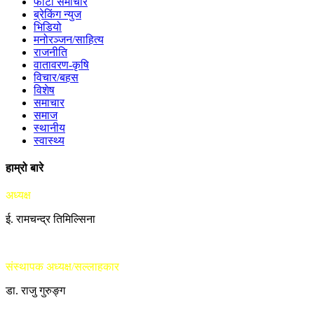
फोटो समाचार
ब्रेकिंग न्युज
भिडियो
मनोरञ्जन/साहित्य
राजनीति
वातावरण-कृषि
विचार/बहस
विशेष
समाचार
समाज
स्थानीय
स्वास्थ्य
हाम्रो बारे
अध्यक्ष
ई. रामचन्द्र तिमिल्सिना
संस्थापक अध्यक्ष/सल्लाहकार
डा. राजु गुरुङ्ग