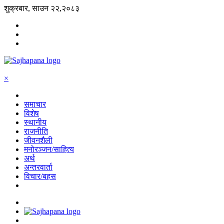
शुक्रबार, साउन २२,२०८३
×
समाचार
विशेष
स्थानीय
राजनीति
जीवनशैली
मनोरञ्जन/साहित्य
अर्थ
अन्तरवार्ता
विचार/बहस