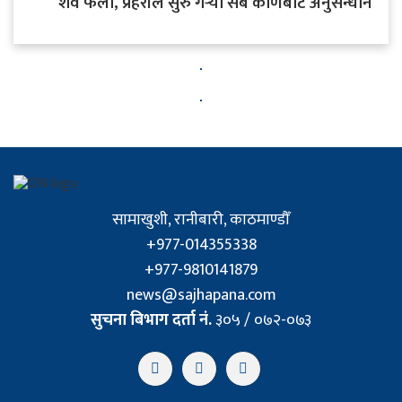
शव फेला, प्रहरीले सुरु गर्‍यो सबै कोणबाट अनुसन्धान
सामाखुशी, रानीबारी, काठमाण्डौँ
+977-014355338
+977-9810141879
news@sajhapana.com
सुचना बिभाग दर्ता नं.
३०५ / ०७२-०७३