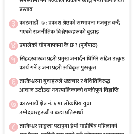
समस्यामा पर्ने भएकाले विकल्प खोज्न मन्त्री खनालको
प्रस्ताव
३
काठमाडौं–७ : प्रकाश श्रेष्ठको सम्भावना मजबुत बन्दै
गएको राजनीतिक विश्लेषकहरूको बुझाइ
४
एमालेको घोषणापत्रमा के छ ? (पूर्णपाठ)
५
सिंहदरबारका प्रहरी प्रमुख जनार्दन घिमिरे सहित उत्कृष्ठ
कार्य गर्ने ३ जना प्रहरी अधिकृत पुरस्कृत
६
तारकेश्वरमा युवाहरुले भ्रष्टाचार र बेथितिविरुद्ध
आवाज उठाँउदा नगरपालिकाको धम्कीपूर्ण विज्ञप्ति
७
काठमाडौं क्षेत्र नं. ६ मा लोकप्रिय युवा
उम्मेदवारहरूबीच कडा प्रतिस्पर्धा
८
तारकेश्वर साङ्गला पटापुमा ईभी गाडीभित्र महिलाको