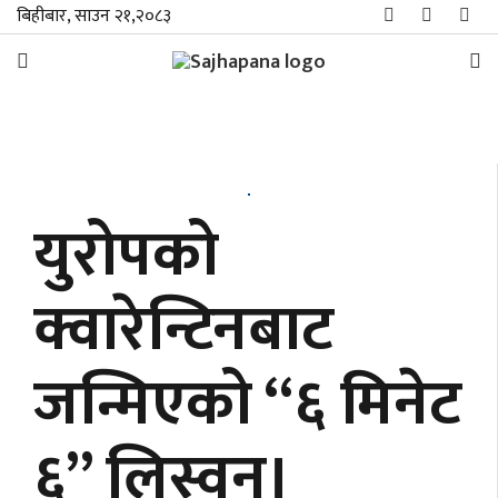
बिहीबार, साउन २१,२०८३
समाचार
विशेष
युरोपको
स्थानीय
क्वारेन्टिनबाट
राजनीति
जन्मिएको “६ मिनेट
जीवनशैली
मनोरञ्जन/
६” लिस्वन।
साहित्य