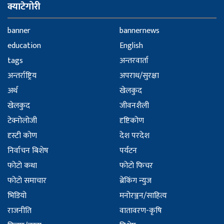
क्याटेगोरी
banner
bannernews
education
English
tags
अन्तरवार्ता
अन्तर्राष्ट्रिय
अपराध/सुरक्षा
अर्थ
खेलकुद
खेलकुद
जीवनशैली
टेक्नोलोजी
दृष्टिकोण
दृस्टी कोण
देश परदेश
निर्वाचन बिशेष
पर्यटन
फोटो कथा
फोटो फिचर
फोटो समाचार
ब्रेकिंग न्युज
भिडियो
मनोरञ्जन/साहित्य
राजनीति
वातावरण-कृषि