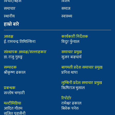
विचार/बहस
विशेष
समाचार
समाज
स्थानीय
स्वास्थ्य
हाम्रो बारे
अध्यक्ष
कार्यकारी निर्देशक
ई. रामचन्द्र तिमिल्सिना
विदुर फुँयाल
संस्थापक अध्यक्ष/सल्लाहकार
समाचार प्रमुख
डा. राजु गुरुङ्ग
सुजन बज्रचार्य
सम्पादक
बागमती प्रदेश समाचार प्रमुख
श्रीकृष्ण ढकाल
प्रनिश थापा
लुम्बिनी प्रदेश समाचार प्रमुख
प्रबन्धक
ऋिषिराज भुसाल
सन्तोष भण्डारी
रिपोर्टर
मल्टीमिडिया
रामेश्वर ढकाल
आदित गौतम
बिवेक पनेरु
सुजित पुडासैनी