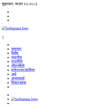
शुक्रबार, साउन २२,२०८३
×
समाचार
विशेष
स्थानीय
राजनीति
जीवनशैली
मनोरञ्जन/साहित्य
अर्थ
अन्तरवार्ता
विचार/बहस