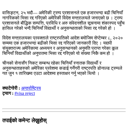
वासिङ्टन, २५ भदौ–– अमेरिकी ट्रम्प प्रशासनले एक हजारभन्दा बढी चिनियाँ
नागरिकको भिसा रद्द गरिएको अमेरिकी विदेश मन्त्रालयले जनाएको छ । ट्रम्प
प्रशासनले बौद्धिक सम्पत्ति, प्रविधि र अरु संवेदनशील सूचनामा शंकास्पद पहुँच
हासिल गरेको भन्दै चिनियाँ विद्यार्थी र अनुसन्धाताको भिसा रद्द गरेको हो ।
विदेश मन्त्रालयका प्रवक्ताले राष्ट्रपतिको आदेश बमोजिम सेप्टेम्बर ८, २०२०
सम्ममा एक हजारभन्दा बढीको भिसा रद्द गरिएको जानकारी दिए । यद्यपी
संयुक्तराज्य अमेरिकामा अध्ययन र अनुसन्धानको अनुमति प्राप्त गरेका कूल
चिनियाँ विद्यार्थीको अनुपातमा भिसा रद्द गरिएको यो संख्या निकै कम हो ।
चीनको सेनासँग निकट सम्बन्ध रहेका चिनियाँ स्नातक विद्यार्थी र
अनुसन्धाताहरुको अमेरिका प्रवेशमा कडाई गर्नेगरी राष्ट्रपति डोनाल्ड ट्रम्पले
गत जुन १ तारिखमा एउटा आदेशमा हस्ताक्षर गर्नु भएको थियो ।
क्याटेगोरी :
अन्तर्राष्ट्रिय
ट्याग :
#visa reject
तपाईको कमेन्ट लेख्नुहोस्