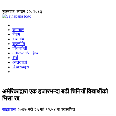
शुक्रबार, साउन २२, २०८३
समाचार
विशेष
स्थानीय
राजनीति
जीवनशैली
मनोरञ्जन/साहित्य
अर्थ
अन्तरवार्ता
विचार/बहस
अमेरिकाद्वारा एक हजारभन्दा बढी चिनियाँ विद्यार्थीको
भिसा रद्द
साझापाना
२०७७ भदौ २५ गते १२:५४ मा प्रकाशित