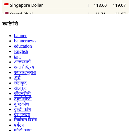
क्याटेगोरी
banner
bannernews
education
English
tags
अन्तरवार्ता
अन्तर्राष्ट्रिय
अपराध/सुरक्षा
अर्थ
खेलकुद
खेलकुद
जीवनशैली
टेक्नोलोजी
दृष्टिकोण
दृस्टी कोण
देश परदेश
निर्वाचन बिशेष
पर्यटन
फोटो कथा