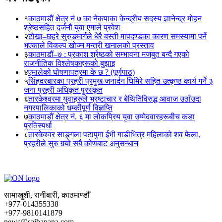
१
काठमाडौं क्षेत्र नं ७ का नेकपाका केन्द्रीय सदस्य ज्ञानेन्द्र मोहन
श्रेष्ठसहित दर्जनौं युवा एमाले प्रवेश
२
टोखा–छहरे सुरुङमार्गले धेरै बस्ती मापदण्डका कारण समस्यामा पर्ने
भएकाले विकल्प खोज्न मन्त्री खनालको प्रस्ताव
३
काठमाडौं–७ : प्रकाश श्रेष्ठको सम्भावना मजबुत बन्दै गएको
राजनीतिक विश्लेषकहरूको बुझाइ
४
एमालेको घोषणापत्रमा के छ ? (पूर्णपाठ)
५
सिंहदरबारका प्रहरी प्रमुख जनार्दन घिमिरे सहित उत्कृष्ठ कार्य गर्ने ३
जना प्रहरी अधिकृत पुरस्कृत
६
तारकेश्वरमा युवाहरुले भ्रष्टाचार र बेथितिविरुद्ध आवाज उठाँउदा
नगरपालिकाको धम्कीपूर्ण विज्ञप्ति
७
काठमाडौं क्षेत्र नं. ६ मा लोकप्रिय युवा उम्मेदवारहरूबीच कडा
प्रतिस्पर्धा
८
तारकेश्वर साङ्गला पटापुमा ईभी गाडीभित्र महिलाको शव फेला,
प्रहरीले सुरु गर्‍यो सबै कोणबाट अनुसन्धान
सामाखुशी, रानीबारी, काठमाण्डौँ
+977-014355338
+977-9810141879
news@sajhapana.com