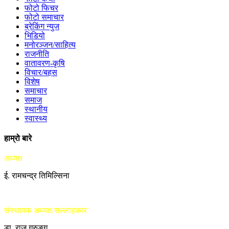
फोटो फिचर
फोटो समाचार
ब्रेकिंग न्युज
भिडियो
मनोरञ्जन/साहित्य
राजनीति
वातावरण-कृषि
विचार/बहस
विशेष
समाचार
समाज
स्थानीय
स्वास्थ्य
हाम्रो बारे
अध्यक्ष
ई. रामचन्द्र तिमिल्सिना
संस्थापक अध्यक्ष/सल्लाहकार
डा. राजु गुरुङ्ग