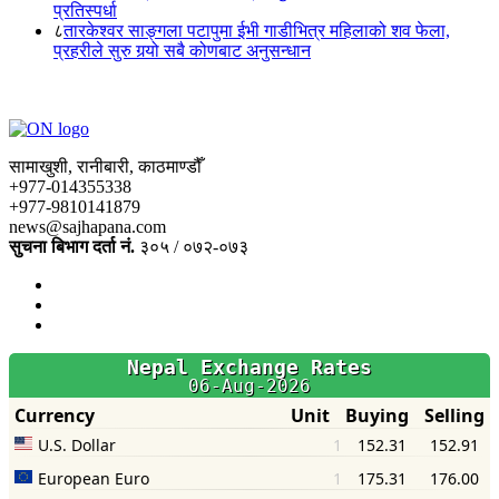
प्रतिस्पर्धा
८
तारकेश्वर साङ्गला पटापुमा ईभी गाडीभित्र महिलाको शव फेला,
प्रहरीले सुरु गर्‍यो सबै कोणबाट अनुसन्धान
सामाखुशी, रानीबारी, काठमाण्डौँ
+977-014355338
+977-9810141879
news@sajhapana.com
सुचना बिभाग दर्ता नं.
३०५ / ०७२-०७३