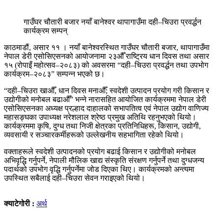
गाउँघर चौतारी बजार नयाँ बानेश्वर थापागाउँमा दही–चिउरा प्रवर्द्धन
कार्यक्रम सम्पन्
काठमाडौं, असार ११ । नयाँ बानेश्वरस्थित गाउँघर चौतारी बजार, थापागाउँमा
नेपाल डेरी एसोसिएसनको आयोजनामा २३औँ राष्ट्रिय धान दिवस तथा असार
१५ (रोपाइँ महोत्सव–२०८३) को अवसरमा “दही–चिउरा प्रवर्द्धन तथा उपभोग
कार्यक्रम–२०८३” सम्पन्न भएको छ।
“दही–चिउरा खाऔँ, धान दिवस मनाऔँ; स्वदेशी उत्पादन प्रयोग गरी किसान र
उद्योगीको मनोबल बढाऔँ” भन्ने नारासहित आयोजित कार्यक्रममा नेपाल डेरी
एसोसिएसनका अध्यक्ष प्रल्हाद दाहालको सभापतित्व एवं नेपाल उद्योग वाणिज्य
महासङ्घका उपाध्यक्ष नरेशलाल श्रेष्ठ प्रमुख अतिथि रहनुभएको थियो।
कार्यक्रममा कृषि, दुग्ध तथा निजी क्षेत्रका प्रतिनिधिहरू, किसान, उद्योगी,
व्यवसायी र सञ्चारकर्मीहरूको उल्लेखनीय सहभागिता रहेको थियो।
वक्ताहरूले स्वदेशी उत्पादनको प्रयोग बढाई किसान र उद्योगीको मनोबल
अभिवृद्धि गर्नुपर्ने, नेपाली मौलिक खाद्य संस्कृति संरक्षण गर्नुपर्ने तथा दुग्धजन्य
पदार्थको उपभोग वृद्धि गर्नुपर्नेमा जोड दिएका थिए। कार्यक्रमको अन्त्यमा
उपस्थित सबैलाई दही–चिउरा सेवन गराइएको थियो।
क्याटेगोरी :
अर्थ