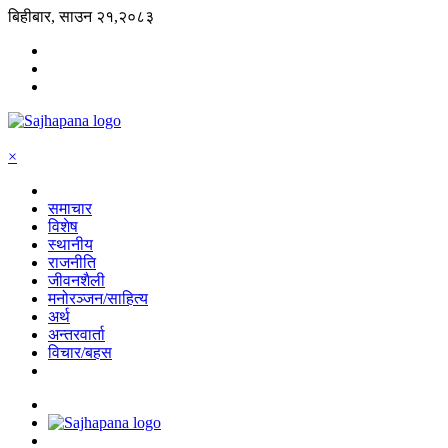
बिहीबार, साउन २१,२०८३
×
समाचार
विशेष
स्थानीय
राजनीति
जीवनशैली
मनोरञ्जन/साहित्य
अर्थ
अन्तरवार्ता
विचार/बहस