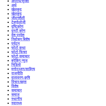
अपराध/सुरक्षा
अर्थ
खेलकुद
खेलकुद
जीवनशैली
टेक्नोलोजी
दृष्टिकोण
दृस्टी कोण
देश परदेश
निर्वाचन बिशेष
पर्यटन
फोटो कथा
फोटो फिचर
फोटो समाचार
ब्रेकिंग न्युज
भिडियो
मनोरञ्जन/साहित्य
राजनीति
वातावरण-कृषि
विचार/बहस
विशेष
समाचार
समाज
स्थानीय
स्वास्थ्य