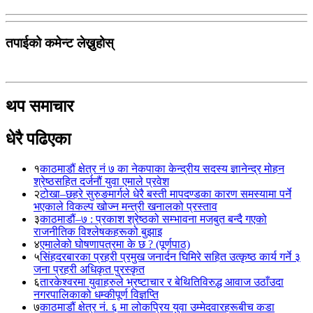
तपाईको कमेन्ट लेख्नुहोस्
थप समाचार
धेरै पढिएका
१
काठमाडौं क्षेत्र नं ७ का नेकपाका केन्द्रीय सदस्य ज्ञानेन्द्र मोहन
श्रेष्ठसहित दर्जनौं युवा एमाले प्रवेश
२
टोखा–छहरे सुरुङमार्गले धेरै बस्ती मापदण्डका कारण समस्यामा पर्ने
भएकाले विकल्प खोज्न मन्त्री खनालको प्रस्ताव
३
काठमाडौं–७ : प्रकाश श्रेष्ठको सम्भावना मजबुत बन्दै गएको
राजनीतिक विश्लेषकहरूको बुझाइ
४
एमालेको घोषणापत्रमा के छ ? (पूर्णपाठ)
५
सिंहदरबारका प्रहरी प्रमुख जनार्दन घिमिरे सहित उत्कृष्ठ कार्य गर्ने ३
जना प्रहरी अधिकृत पुरस्कृत
६
तारकेश्वरमा युवाहरुले भ्रष्टाचार र बेथितिविरुद्ध आवाज उठाँउदा
नगरपालिकाको धम्कीपूर्ण विज्ञप्ति
७
काठमाडौं क्षेत्र नं. ६ मा लोकप्रिय युवा उम्मेदवारहरूबीच कडा