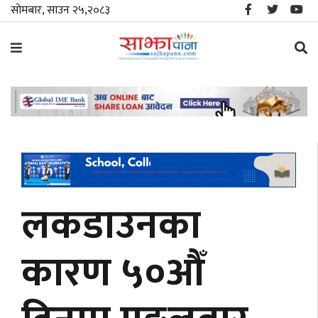
सोमबार, साउन २५,२०८३
समाचार
विशेष
स्थानीय
राजनीति
लकडाउनका
जीवनशैली
कारण ५०औँ
मनोरञ्जन/
साहित्य