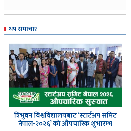
थप समाचार
Honorary Consul General Rajesh
Kazi Shrestha receives