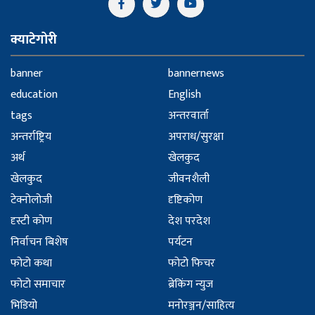
क्याटेगोरी
banner
bannernews
education
English
tags
अन्तरवार्ता
अन्तर्राष्ट्रिय
अपराध/सुरक्षा
अर्थ
खेलकुद
खेलकुद
जीवनशैली
टेक्नोलोजी
दृष्टिकोण
दृस्टी कोण
देश परदेश
निर्वाचन बिशेष
पर्यटन
फोटो कथा
फोटो फिचर
फोटो समाचार
ब्रेकिंग न्युज
भिडियो
मनोरञ्जन/साहित्य