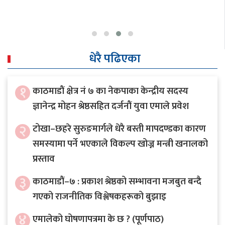
“Outstanding Award” securing…
धेरै पढिएका
१
काठमाडौं क्षेत्र नं ७ का नेकपाका केन्द्रीय सदस्य
ज्ञानेन्द्र मोहन श्रेष्ठसहित दर्जनौं युवा एमाले प्रवेश
२
टोखा–छहरे सुरुङमार्गले धेरै बस्ती मापदण्डका कारण
समस्यामा पर्ने भएकाले विकल्प खोज्न मन्त्री खनालको
प्रस्ताव
३
काठमाडौं–७ : प्रकाश श्रेष्ठको सम्भावना मजबुत बन्दै
गएको राजनीतिक विश्लेषकहरूको बुझाइ
४
एमालेको घोषणापत्रमा के छ ? (पूर्णपाठ)