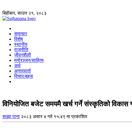
बिहीबार, साउन २१, २०८३
समाचार
विशेष
स्थानीय
राजनीति
जीवनशैली
मनोरञ्जन/साहित्य
अर्थ
अन्तरवार्ता
विचार/बहस
विनियोजित बजेट समयमै खर्च गर्ने संस्कृतिको विकास गर्
साझा पाना
२०८३ असार ४ गते १५:४९ मा प्रकाशित