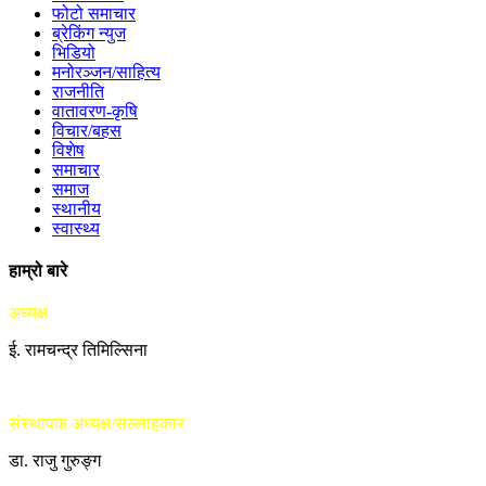
फोटो समाचार
ब्रेकिंग न्युज
भिडियो
मनोरञ्जन/साहित्य
राजनीति
वातावरण-कृषि
विचार/बहस
विशेष
समाचार
समाज
स्थानीय
स्वास्थ्य
हाम्रो बारे
अध्यक्ष
ई. रामचन्द्र तिमिल्सिना
संस्थापक अध्यक्ष/सल्लाहकार
डा. राजु गुरुङ्ग