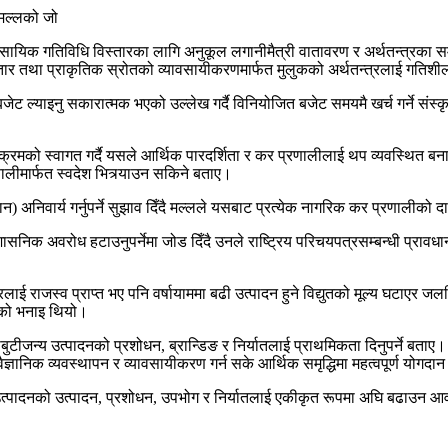
ष मल्लको जो
वसायिक गतिविधि विस्तारका लागि अनुकूल लगानीमैत्री वातावरण र अर्थतन्त्रका
िस्तार तथा प्राकृतिक स्रोतको व्यावसायीकरणमार्फत मुलुकको अर्थतन्त्रलाई गतिशी
जेट ल्याइनु सकारात्मक भएको उल्लेख गर्दै विनियोजित बजेट समयमै खर्च गर्ने संस्कृ
यक्रमको स्वागत गर्दै यसले आर्थिक पारदर्शिता र कर प्रणालीलाई थप व्यवस्थित ब
ालीमार्फत स्वदेश भित्र्याउन सकिने बताए।
न) अनिवार्य गर्नुपर्ने सुझाव दिँदै मल्लले यसबाट प्रत्येक नागरिक कर प्रणालीको
िक अवरोध हटाउनुपर्नेमा जोड दिँदै उनले राष्ट्रिय परिचयपत्रसम्बन्धी प्रावधा
रलाई राजस्व प्राप्त भए पनि वर्षायाममा बढी उत्पादन हुने विद्युतको मूल्य घटाएर जलवि
 उनको भनाइ थियो।
ीजन्य उत्पादनको प्रशोधन, ब्रान्डिङ र निर्यातलाई प्राथमिकता दिनुपर्ने बताए
 वैज्ञानिक व्यवस्थापन र व्यावसायीकरण गर्न सके आर्थिक समृद्धिमा महत्वपूर्ण योगदान 
उत्पादनको उत्पादन, प्रशोधन, उपभोग र निर्यातलाई एकीकृत रूपमा अघि बढाउन