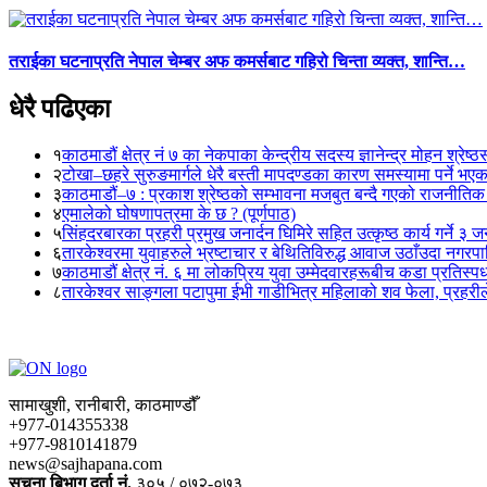
तराईका घटनाप्रति नेपाल चेम्बर अफ कमर्सबाट गहिरो चिन्ता व्यक्त, शान्ति…
धेरै पढिएका
१
काठमाडौं क्षेत्र नं ७ का नेकपाका केन्द्रीय सदस्य ज्ञानेन्द्र मोहन श्रेष्ठ
२
टोखा–छहरे सुरुङमार्गले धेरै बस्ती मापदण्डका कारण समस्यामा पर्ने भए
३
काठमाडौं–७ : प्रकाश श्रेष्ठको सम्भावना मजबुत बन्दै गएको राजनीतिक
४
एमालेको घोषणापत्रमा के छ ? (पूर्णपाठ)
५
सिंहदरबारका प्रहरी प्रमुख जनार्दन घिमिरे सहित उत्कृष्ठ कार्य गर्ने ३ 
६
तारकेश्वरमा युवाहरुले भ्रष्टाचार र बेथितिविरुद्ध आवाज उठाँउदा नगरपालि
७
काठमाडौं क्षेत्र नं. ६ मा लोकप्रिय युवा उम्मेदवारहरूबीच कडा प्रतिस्पर्
८
तारकेश्वर साङ्गला पटापुमा ईभी गाडीभित्र महिलाको शव फेला, प्रहरीले
सामाखुशी, रानीबारी, काठमाण्डौँ
+977-014355338
+977-9810141879
news@sajhapana.com
सुचना बिभाग दर्ता नं.
३०५ / ०७२-०७३