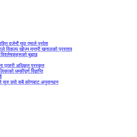
सहित दर्जनौं युवा एमाले प्रवेश
काले विकल्प खोज्न मन्त्री खनालको प्रस्ताव
 विश्लेषकहरूको बुझाइ
जना प्रहरी अधिकृत पुरस्कृत
काको धम्कीपूर्ण विज्ञप्ति
धा
 सुरु गर्‍यो सबै कोणबाट अनुसन्धान