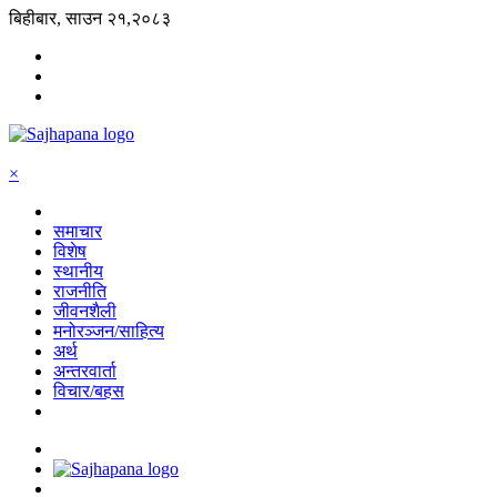
बिहीबार, साउन २१,२०८३
×
समाचार
विशेष
स्थानीय
राजनीति
जीवनशैली
मनोरञ्जन/साहित्य
अर्थ
अन्तरवार्ता
विचार/बहस