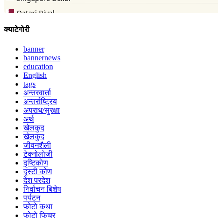
क्याटेगोरी
banner
bannernews
education
English
tags
अन्तरवार्ता
अन्तर्राष्ट्रिय
अपराध/सुरक्षा
अर्थ
खेलकुद
खेलकुद
जीवनशैली
टेक्नोलोजी
दृष्टिकोण
दृस्टी कोण
देश परदेश
निर्वाचन बिशेष
पर्यटन
फोटो कथा
फोटो फिचर