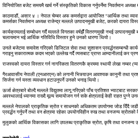
विनियोजित बजेट समयमै खर्च गर्ने संस्कृतिको विकास गर्नुपर्नेमा निवर्तमान अध्यक्
काठमाडौं, असार ४ । नेपाल चेम्बर अफ कमर्सद्वारा आयोजित “आर्थिक तथा व्या
कमर्सका निवर्तमान अध्यक्ष राजेन्द्र मल्लले उत्पादनमुखी बजेट, करको दायरा व
कार्यक्रमलाई सम्बोधन गर्दै मल्लले विगतका वर्षझैँ वितरणमुखी नभई उत्पादनमुखी ब
चलायमान भई आर्थिक गतिविधि विस्तार हुने उनको धारणा थियो।
उनले बजेटमा समावेश गरिएको डिजिटल सेवा तथा सुशासन प्रवर्द्धनसम्बन्धी कार्
गराइनु सकारात्मक कदम भएको उल्लेख गर्दै त्यसबाट प्राप्त आम्दानीलाई कर प्रण
राजस्वको दायरा विस्तार गर्न नागरिकता वितरणकै क्रममा स्थायी लेखा नम्बर (प्या
गैरआवासीय नेपाली (एनआरएन) को लगानी भित्र्याउन आवश्यक कानुनी तथा प्रशासन
सिर्जना गर्न यस्ता व्यवधान हटाउनुपर्ने उनको भनाइ थियो।
ऊर्जा क्षेत्रबारे बोल्दै मल्लले विद्युतमा लागू गरिएको पाँच प्रतिशत भ्याटबाट सरका
अवस्थालाई ध्यानमा राख्दै मूल्य समायोजन गर्न सके क्षेत्रलाई केही राहत पुग्ने
मल्लले नेपालको प्राकृतिक स्रोत र साधनको अधिकतम उपयोगमा जोड दिँदै जडीबुट
प्रवर्द्धन गर्नुपर्ने तथा वन क्षेत्रमा रहेका उपयोगविहीन रुख तथा वनजन्य स्रोतको
मुलुकको आर्थिक विकासका लागि उपलब्ध प्राकृतिक स्रोत, कृषि तथा वनजन्य 