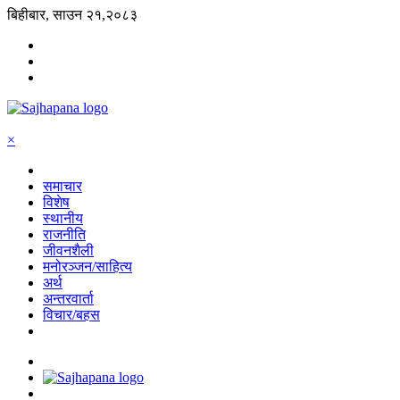
बिहीबार, साउन २१,२०८३
×
समाचार
विशेष
स्थानीय
राजनीति
जीवनशैली
मनोरञ्जन/साहित्य
अर्थ
अन्तरवार्ता
विचार/बहस