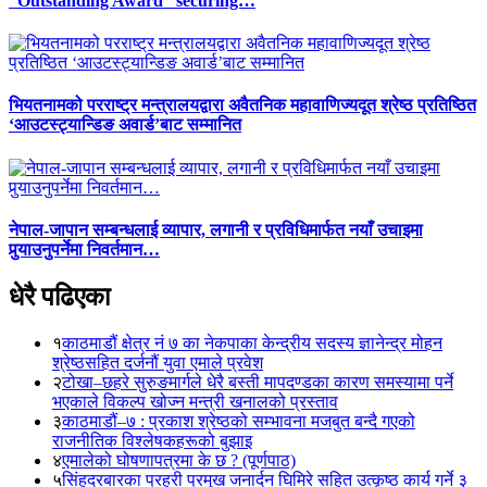
“Outstanding Award” securing…
भियतनामको परराष्ट्र मन्त्रालयद्वारा अवैतनिक महावाणिज्यदूत श्रेष्ठ प्रतिष्ठित
‘आउटस्ट्यान्डिङ अवार्ड’बाट सम्मानित
नेपाल-जापान सम्बन्धलाई व्यापार, लगानी र प्रविधिमार्फत नयाँ उचाइमा
पुर्‍याउनुपर्नेमा निवर्तमान…
धेरै पढिएका
१
काठमाडौं क्षेत्र नं ७ का नेकपाका केन्द्रीय सदस्य ज्ञानेन्द्र मोहन
श्रेष्ठसहित दर्जनौं युवा एमाले प्रवेश
२
टोखा–छहरे सुरुङमार्गले धेरै बस्ती मापदण्डका कारण समस्यामा पर्ने
भएकाले विकल्प खोज्न मन्त्री खनालको प्रस्ताव
३
काठमाडौं–७ : प्रकाश श्रेष्ठको सम्भावना मजबुत बन्दै गएको
राजनीतिक विश्लेषकहरूको बुझाइ
४
एमालेको घोषणापत्रमा के छ ? (पूर्णपाठ)
५
सिंहदरबारका प्रहरी प्रमुख जनार्दन घिमिरे सहित उत्कृष्ठ कार्य गर्ने ३