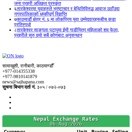
जना प्रहरी अधिकृत पुरस्कृत
६
तारकेश्वरमा युवाहरुले भ्रष्टाचार र बेथितिविरुद्ध आवाज उठाँउदा
नगरपालिकाको धम्कीपूर्ण विज्ञप्ति
७
काठमाडौं क्षेत्र नं. ६ मा लोकप्रिय युवा उम्मेदवारहरूबीच कडा
प्रतिस्पर्धा
८
तारकेश्वर साङ्गला पटापुमा ईभी गाडीभित्र महिलाको शव फेला,
प्रहरीले सुरु गर्‍यो सबै कोणबाट अनुसन्धान
सामाखुशी, रानीबारी, काठमाण्डौँ
+977-014355338
+977-9810141879
news@sajhapana.com
सुचना बिभाग दर्ता नं.
३०५ / ०७२-०७३