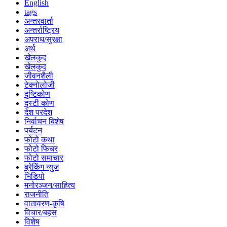
English
tags
अन्तरवार्ता
अन्तर्राष्ट्रिय
अपराध/सुरक्षा
अर्थ
खेलकुद
खेलकुद
जीवनशैली
टेक्नोलोजी
दृष्टिकोण
दृस्टी कोण
देश परदेश
निर्वाचन बिशेष
पर्यटन
फोटो कथा
फोटो फिचर
फोटो समाचार
ब्रेकिंग न्युज
भिडियो
मनोरञ्जन/साहित्य
राजनीति
वातावरण-कृषि
विचार/बहस
विशेष