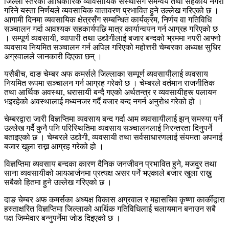
जिल्ला स्तरको आधिकारिक व्यावसायिक संस्थासँग समन्वय तथा सहकार्य नगरी
गरिने यस्ता निर्णयले व्यवसायिक वातावरण प्रभावित हुने उल्लेख गरिएको छ ।
आगामी दिनमा व्यवसायिक क्षेत्रसँग सम्बन्धित कार्यक्रम, निर्णय वा गतिविधि
सञ्चालन गर्दा आवश्यक सहकार्यपछि मात्र कार्यान्वयन गर्न आग्रह गरिएको छ
। सम्पूर्ण व्यवसायी, व्यापारी तथा उद्योगीलाई बजार बन्दको भ्रममा नपरी आफ्नो
व्यवसाय नियमित सञ्चालन गर्न अपिल गरिएको महोत्तरी चेम्बरका अध्यक्ष सुधिर
अग्रवालले जानकारी दिएका छन् ।
यसैबीच, दाङ चेम्बर अफ कमर्सले जिल्लाका सम्पूर्ण व्यवसायीलाई व्यवसाय
नियमित रूपमा सञ्चालन गर्न आग्रह गरेको छ । चेम्बरले वर्तमान राजनीतिक
तथा आर्थिक अवस्था, धरासायी बन्दै गएको अर्थतन्त्र र व्यवसायीहरू पलायन
भइरहेको अवस्थालाई मध्यनजर गर्दै बजार बन्द नगर्न अनुरोध गरेको हो ।
चेम्बरद्वारा जारी विज्ञप्तिमा व्यवसाय बन्द गर्दा आम व्यवसायीलाई झन् समस्या पर्ने
उल्लेख गर्दै कुनै पनि परिस्थितिमा व्यवसाय सञ्चालनलाई निरन्तरता दिनुपर्ने
बताइएको छ । चेम्बरले उद्योगी, व्यवसायी तथा सर्वसाधारणलाई संयमता अपनाई
बजार खुला राख्न आग्रह गरेको हो ।
विज्ञप्तिमा व्यवसाय बन्दका कारण दैनिक जनजीवन प्रभावित हुने, मजदुर तथा
साना व्यवसायीको आयआर्जनमा प्रत्यक्ष असर पर्ने भएकाले बजार खुला राख्नु
सबैको हितमा हुने उल्लेख गरिएको छ ।
दाङ चेम्बर अफ कमर्सका अध्यक्ष विकास अग्रवाल र महासचिव कृष्णा कार्कीद्वारा
हस्ताक्षरित विज्ञप्तिमा जिल्लाको आर्थिक गतिविधिलाई चलायमान बनाउन सबै
पक्ष जिम्मेवार बन्नुपर्नेमा जोड दिइएको छ ।