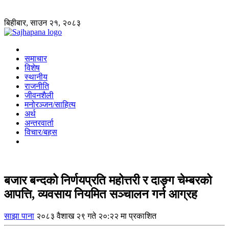
बिहीबार, साउन २१, २०८३
समाचार
विशेष
स्थानीय
राजनीति
जीवनशैली
मनोरञ्जन/साहित्य
अर्थ
अन्तरवार्ता
विचार/बहस
बजार बन्दको निर्णयप्रति महोत्तरी र दाङ्ग चेम्बरको
आपत्ति, व्यवसाय नियमित सञ्चालन गर्न आग्रह
साझा पाना
२०८३ वैशाख २९ गते २०:२२ मा प्रकाशित