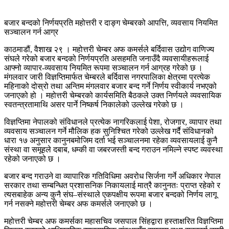
बजार बन्दको निर्णयप्रति महोत्तरी र दाङ्ग चेम्बरको आपत्ति, व्यवसाय नियमित
सञ्चालन गर्न आग्र
काठमाडौं, वैशाख २९ । महोत्तरी चेम्बर अफ कमर्सले बर्दिवास उद्योग वाणिज्य
संघले गरेको बजार बन्दको निर्णयप्रति असहमति जनाउँदै व्यवसायीहरूलाई
आफ्नो व्यापार-व्यवसाय नियमित रूपमा सञ्चालन गर्न आग्रह गरेको छ ।
मंगलवार जारी विज्ञप्तिमार्फत चेम्बरले बर्दिवास नगरपालिका क्षेत्रमा प्रत्येक
महिनाको दोस्रो तथा अन्तिम मंगलवार बजार बन्द गर्ने निर्णय स्वीकार्य नभएको
जनाएको हो । महोत्तरी चेम्बरको कार्यसमिति बैठकले उक्त निर्णयले व्यवसायिक
स्वतन्त्रतामाथि असर पार्ने निष्कर्ष निकालेको उल्लेख गरेको छ ।
विज्ञप्तिमा नेपालको संविधानले प्रत्येक नागरिकलाई पेशा, रोजगार, व्यापार तथा
व्यवसाय सञ्चालन गर्ने मौलिक हक सुनिश्चित गरेको उल्लेख गर्दै संविधानको
धारा १७ अनुसार कानुनबमोजिम दर्ता भई सञ्चालनमा रहेका व्यवसायलाई कुनै
संस्था वा समूहले दबाब, धम्की वा जबरजस्ती बन्द गराउन नमिल्ने स्पष्ट व्यवस्था
रहेको जनाएको छ ।
बजार बन्द गराउने वा व्यापारिक गतिविधिमा अवरोध सिर्जना गर्ने अधिकार नेपाल
सरकार तथा सम्बन्धित प्रशासनिक निकायलाई मात्रै कानुनतः प्राप्त रहेको र
त्यसबाहेक अन्य कुनै संघ–संस्थाले एकपक्षीय रूपमा बजार बन्दको निर्णय लागू
गर्न नसक्ने महोत्तरी चेम्बर अफ कमर्सले जनाएको छ ।
महोत्तरी चेम्बर अफ कमर्सका महासचिव जसपाल सिंहद्वारा हस्ताक्षरित विज्ञप्तिमा