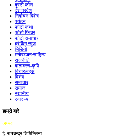
दृस्टी कोण
देश परदेश
निर्वाचन बिशेष
पर्यटन
फोटो कथा
फोटो फिचर
फोटो समाचार
ब्रेकिंग न्युज
भिडियो
मनोरञ्जन/साहित्य
राजनीति
वातावरण-कृषि
विचार/बहस
विशेष
समाचार
समाज
स्थानीय
स्वास्थ्य
हाम्रो बारे
अध्यक्ष
ई. रामचन्द्र तिमिल्सिना