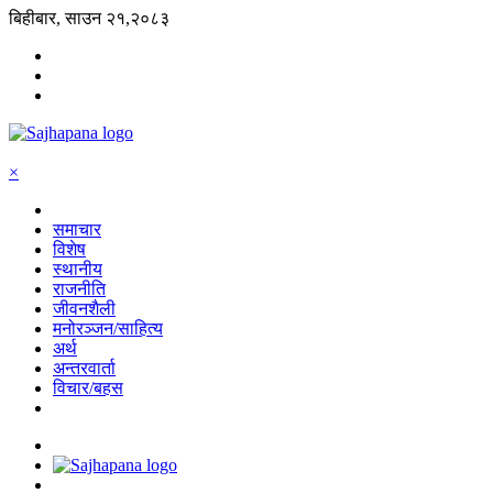
बिहीबार, साउन २१,२०८३
×
समाचार
विशेष
स्थानीय
राजनीति
जीवनशैली
मनोरञ्जन/साहित्य
अर्थ
अन्तरवार्ता
विचार/बहस