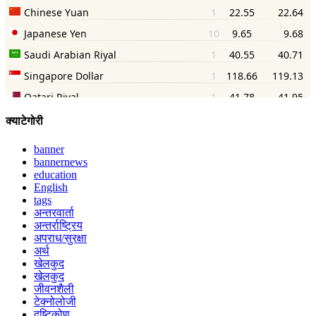
क्याटेगोरी
banner
bannernews
education
English
tags
अन्तरवार्ता
अन्तर्राष्ट्रिय
अपराध/सुरक्षा
अर्थ
खेलकुद
खेलकुद
जीवनशैली
टेक्नोलोजी
दृष्टिकोण