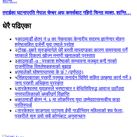
तराईका घटनाप्रति नेपाल चेम्बर अफ कमर्सबाट गहिरो चिन्ता व्यक्त, शान्ति…
धेरै पढिएका
१
काठमाडौं क्षेत्र नं ७ का नेकपाका केन्द्रीय सदस्य ज्ञानेन्द्र मोहन
श्रेष्ठसहित दर्जनौं युवा एमाले प्रवेश
२
टोखा–छहरे सुरुङमार्गले धेरै बस्ती मापदण्डका कारण समस्यामा पर्ने
भएकाले विकल्प खोज्न मन्त्री खनालको प्रस्ताव
३
काठमाडौं–७ : प्रकाश श्रेष्ठको सम्भावना मजबुत बन्दै गएको
राजनीतिक विश्लेषकहरूको बुझाइ
४
एमालेको घोषणापत्रमा के छ ? (पूर्णपाठ)
५
सिंहदरबारका प्रहरी प्रमुख जनार्दन घिमिरे सहित उत्कृष्ठ कार्य गर्ने ३
जना प्रहरी अधिकृत पुरस्कृत
६
तारकेश्वरमा युवाहरुले भ्रष्टाचार र बेथितिविरुद्ध आवाज उठाँउदा
नगरपालिकाको धम्कीपूर्ण विज्ञप्ति
७
काठमाडौं क्षेत्र नं. ६ मा लोकप्रिय युवा उम्मेदवारहरूबीच कडा
प्रतिस्पर्धा
८
तारकेश्वर साङ्गला पटापुमा ईभी गाडीभित्र महिलाको शव फेला,
प्रहरीले सुरु गर्‍यो सबै कोणबाट अनुसन्धान