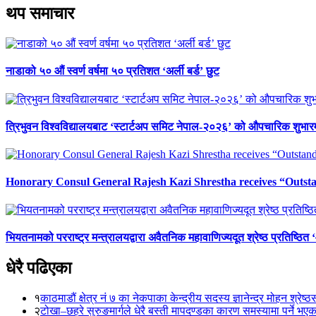
थप समाचार
नाडाको ५० औं स्वर्ण वर्षमा ५० प्रतिशत ‘अर्ली बर्ड’ छुट
त्रिभुवन विश्वविद्यालयबाट ‘स्टार्टअप समिट नेपाल-२०२६’ को औपचारिक शुभारम
Honorary Consul General Rajesh Kazi Shrestha receives “Outs
भियतनामको परराष्ट्र मन्त्रालयद्वारा अवैतनिक महावाणिज्यदूत श्रेष्ठ प्रतिष्ठित
धेरै पढिएका
१
काठमाडौं क्षेत्र नं ७ का नेकपाका केन्द्रीय सदस्य ज्ञानेन्द्र मोहन श्रेष्ठ
२
टोखा–छहरे सुरुङमार्गले धेरै बस्ती मापदण्डका कारण समस्यामा पर्ने भए