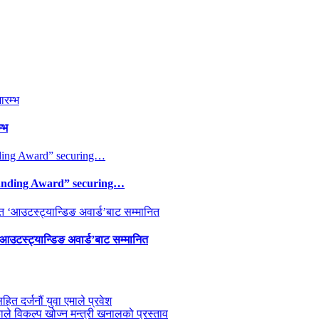
्भ
tanding Award” securing…
 ‘आउटस्ट्यान्डिङ अवार्ड’बाट सम्मानित
सहित दर्जनौं युवा एमाले प्रवेश
काले विकल्प खोज्न मन्त्री खनालको प्रस्ताव