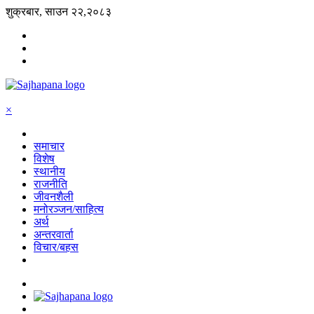
शुक्रबार, साउन २२,२०८३
×
समाचार
विशेष
स्थानीय
राजनीति
जीवनशैली
मनोरञ्जन/साहित्य
अर्थ
अन्तरवार्ता
विचार/बहस