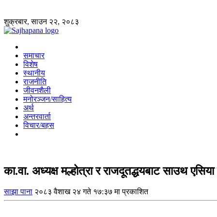
शुक्रबार, साउन २२, २०८३
समाचार
विशेष
स्थानीय
राजनीति
जीवनशैली
मनोरञ्जन/साहित्य
अर्थ
अन्तरवार्ता
विचार/बहस
का.वा. अध्यक्ष मल्होत्रा र राजदूतद्धयबाट साउथ एसिय
साझा पाना
२०८३ वैशाख २४ गते १७:३७ मा प्रकाशित