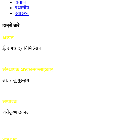
समाज
स्थानीय
स्वास्थ्य
हाम्रो बारे
अध्यक्ष
ई. रामचन्द्र तिमिल्सिना
संस्थापक अध्यक्ष/सल्लाहकार
डा. राजु गुरुङ्ग
सम्पादक
श्रीकृष्ण ढकाल
प्रबन्धक