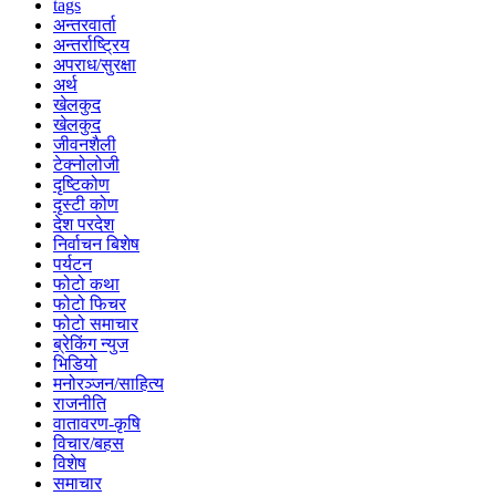
tags
अन्तरवार्ता
अन्तर्राष्ट्रिय
अपराध/सुरक्षा
अर्थ
खेलकुद
खेलकुद
जीवनशैली
टेक्नोलोजी
दृष्टिकोण
दृस्टी कोण
देश परदेश
निर्वाचन बिशेष
पर्यटन
फोटो कथा
फोटो फिचर
फोटो समाचार
ब्रेकिंग न्युज
भिडियो
मनोरञ्जन/साहित्य
राजनीति
वातावरण-कृषि
विचार/बहस
विशेष
समाचार