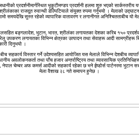
ो प्रदर्शनीमार्गस्थित भृकुटीमण्डप प्रदर्शनी हलमा शुरु भएको सार्कस्तरीय यस अ
्रीलंकाका राजदूत रुवान्थी डेल्पिटियाले संयुक्त रुपमा गर्नुभयो । मेलाको उद्घा
मो समयदेखि सुस्त रहेको व्यापारिक वातावरण र लगानीगत अनिश्चितताबीच यो मेला निज
पालसहित बङ्गलादेश, भुटान, भारत, श्रीलंका लगायतका देशका करिब १५० प्रदर्शकह
, घरेलु उपकरण लगायतका विभिन्न क्षेत्रका उत्पादन तथा सेवाहरू आदी सामग्रीहरू 
कारी दिनुभयो ।
ता बीच सहकार्य विस्तार गर्ने उदेश्यसहित आयोजित यस मेलाले विभिन्न देशबीच व्
थानीय अवलोकनकर्ता तथा पाँच हजार अन्तर्राष्ट्रिय तथा व्यावसायिक प्रतिनिधि
ी), नेपाल चेम्बर अफ कमर्स आदीको सहकार्य रहेका छ भने ईष्डोर्स पार्टनरमा भुटान
मेला वैशाख २८ गते समापन हुनेछ ।