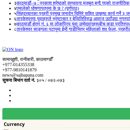
३
काठमाडौं–७ : प्रकाश श्रेष्ठको सम्भावना मजबुत बन्दै गएको राजनीतिक
४
एमालेको घोषणापत्रमा के छ ? (पूर्णपाठ)
५
सिंहदरबारका प्रहरी प्रमुख जनार्दन घिमिरे सहित उत्कृष्ठ कार्य गर्ने ३ 
६
तारकेश्वरमा युवाहरुले भ्रष्टाचार र बेथितिविरुद्ध आवाज उठाँउदा नगरपालि
७
काठमाडौं क्षेत्र नं. ६ मा लोकप्रिय युवा उम्मेदवारहरूबीच कडा प्रतिस्पर्
८
तारकेश्वर साङ्गला पटापुमा ईभी गाडीभित्र महिलाको शव फेला, प्रहरीले
सामाखुशी, रानीबारी, काठमाण्डौँ
+977-014355338
+977-9810141879
news@sajhapana.com
सुचना बिभाग दर्ता नं.
३०५ / ०७२-०७३