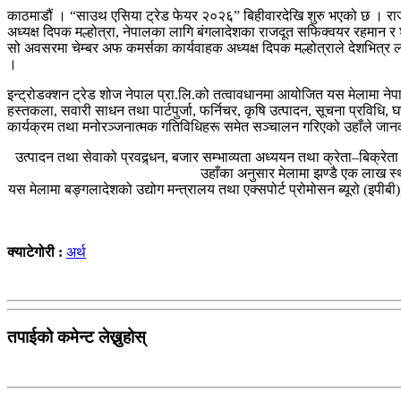
काठमाडौं । “साउथ एसिया ट्रेड फेयर २०२६” बिहीवारदेखि शुरु भएको छ । राजधानीक
अध्यक्ष दिपक मल्होत्रा, नेपालका लागि बंगलादेशका राजदूत सफिक्वयर रहमान र श
सो अवसरमा चेम्बर अफ कमर्सका कार्यवाहक अध्यक्ष दिपक मल्होत्राले देशभित्र ला
।
इन्ट्रोडक्शन ट्रेड शोज नेपाल प्रा.लि.को तत्वावधानमा आयोजित यस मेलामा ने
हस्तकला, सवारी साधन तथा पार्टपुर्जा, फर्निचर, कृषि उत्पादन, सूचना प्रविधि
कार्यक्रम तथा मनोरञ्जनात्मक गतिविधिहरू समेत सञ्चालन गरिएको उहाँले जान
उत्पादन तथा सेवाको प्रवद्र्धन, बजार सम्भाव्यता अध्ययन तथा क्रेता–बिक्रे
उहाँका अनुसार मेलामा झण्डै एक लाख स्
यस मेलामा बङ्गलादेशको उद्योग मन्त्रालय तथा एक्सपोर्ट प्रोमोसन ब्यूरो (इपीब
क्याटेगोरी :
अर्थ
तपाईको कमेन्ट लेख्नुहोस्