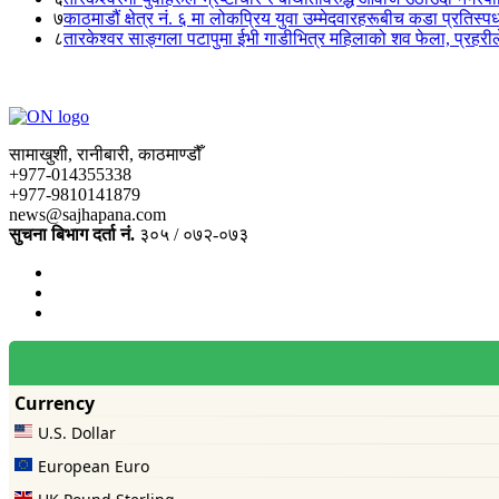
७
काठमाडौं क्षेत्र नं. ६ मा लोकप्रिय युवा उम्मेदवारहरूबीच कडा प्रतिस्पर्
८
तारकेश्वर साङ्गला पटापुमा ईभी गाडीभित्र महिलाको शव फेला, प्रहरीले
सामाखुशी, रानीबारी, काठमाण्डौँ
+977-014355338
+977-9810141879
news@sajhapana.com
सुचना बिभाग दर्ता नं.
३०५ / ०७२-०७३