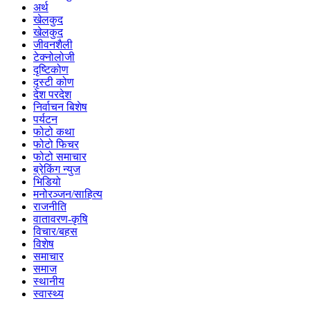
अर्थ
खेलकुद
खेलकुद
जीवनशैली
टेक्नोलोजी
दृष्टिकोण
दृस्टी कोण
देश परदेश
निर्वाचन बिशेष
पर्यटन
फोटो कथा
फोटो फिचर
फोटो समाचार
ब्रेकिंग न्युज
भिडियो
मनोरञ्जन/साहित्य
राजनीति
वातावरण-कृषि
विचार/बहस
विशेष
समाचार
समाज
स्थानीय
स्वास्थ्य