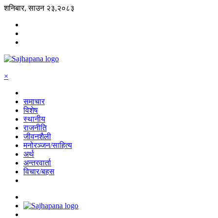
शनिबार, साउन २३,२०८३
×
समाचार
विशेष
स्थानीय
राजनीति
जीवनशैली
मनोरञ्जन/साहित्य
अर्थ
अन्तरवार्ता
विचार/बहस