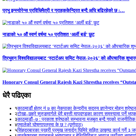
प्रभु इन्स्योरेन्स प्रविधिमैत्री र ग्राहककेन्द्रित बन्दै अघि बढिरहेको छ :…
नाडाको ५० औं स्वर्ण वर्षमा ५० प्रतिशत ‘अर्ली बर्ड’ छुट
त्रिभुवन विश्वविद्यालयबाट ‘स्टार्टअप समिट नेपाल-२०२६’ को औपचारिक शुभारम
Honorary Consul General Rajesh Kazi Shrestha receives “Outs
धेरै पढिएका
१
काठमाडौं क्षेत्र नं ७ का नेकपाका केन्द्रीय सदस्य ज्ञानेन्द्र मोहन श्रेष्ठ
२
टोखा–छहरे सुरुङमार्गले धेरै बस्ती मापदण्डका कारण समस्यामा पर्ने भए
३
काठमाडौं–७ : प्रकाश श्रेष्ठको सम्भावना मजबुत बन्दै गएको राजनीतिक
४
एमालेको घोषणापत्रमा के छ ? (पूर्णपाठ)
५
सिंहदरबारका प्रहरी प्रमुख जनार्दन घिमिरे सहित उत्कृष्ठ कार्य गर्ने ३ 
६
तारकेश्वरमा युवाहरुले भ्रष्टाचार र बेथितिविरुद्ध आवाज उठाँउदा नगरपालि