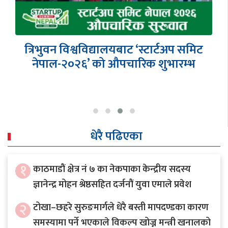
Honorary Consul General Rajesh
Kazi Shrestha receives
“Outstanding Award” securing…
धेरै पढिएका
१
काठमाडौं क्षेत्र नं ७ का नेकपाका केन्द्रीय सदस्य
ज्ञानेन्द्र मोहन श्रेष्ठसहित दर्जनौं युवा एमाले प्रवेश
२
टोखा–छहरे सुरुङमार्गले धेरै बस्ती मापदण्डका कारण
समस्यामा पर्ने भएकाले विकल्प खोज्न मन्त्री खनालको