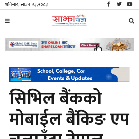
शनिबार, साउन २३,२०८३
समाचार
विशेष
स्थानीय
राजनीति
सिभिल बैंकको
जीवनशैली
मोबाईल बैंकिङ एप
मनोरञ्जन/
साहित्य