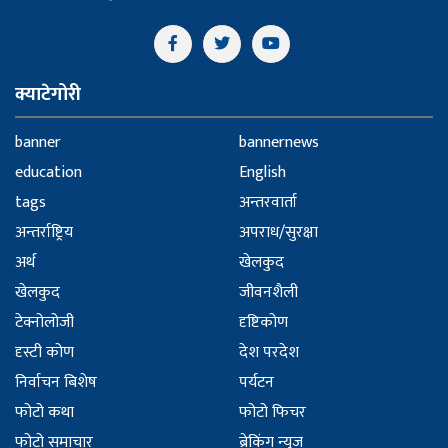
क्याटेगोरी
banner
bannernews
education
English
tags
अन्तरवार्ता
अन्तर्राष्ट्रिय
अपराध/सुरक्षा
अर्थ
खेलकुद
खेलकुद
जीवनशैली
टेक्नोलोजी
दृष्टिकोण
दृस्टी कोण
देश परदेश
निर्वाचन बिशेष
पर्यटन
फोटो कथा
फोटो फिचर
फोटो समाचार
ब्रेकिंग न्युज