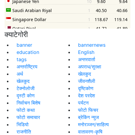
क्याटेगोरी
banner
bannernews
education
English
tags
अन्तरवार्ता
अन्तर्राष्ट्रिय
अपराध/सुरक्षा
अर्थ
खेलकुद
खेलकुद
जीवनशैली
टेक्नोलोजी
दृष्टिकोण
दृस्टी कोण
देश परदेश
निर्वाचन बिशेष
पर्यटन
फोटो कथा
फोटो फिचर
फोटो समाचार
ब्रेकिंग न्युज
भिडियो
मनोरञ्जन/साहित्य
राजनीति
वातावरण-कृषि