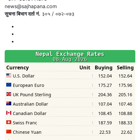
news@sajhapana.com
सुचना बिभाग दर्ता नं.
३०५ / ०७२-०७३