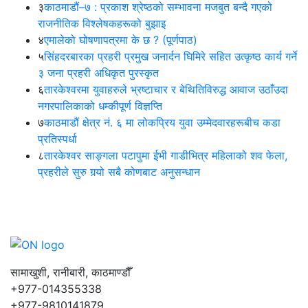
३
काठमाडौं–७ : प्रकाश श्रेष्ठको सम्भावना मजबुत बन्दै गएको
राजनीतिक विश्लेषकहरूको बुझाइ
४
एमालेको घोषणापत्रमा के छ ? (पूर्णपाठ)
५
सिंहदरबारका प्रहरी प्रमुख जनार्दन घिमिरे सहित उत्कृष्ठ कार्य गर्ने
३ जना प्रहरी अधिकृत पुरस्कृत
६
तारकेश्वरमा युवाहरुले भ्रष्टाचार र बेथितिविरुद्ध आवाज उठाँउदा
नगरपालिकाको धम्कीपूर्ण विज्ञप्ति
७
काठमाडौं क्षेत्र नं. ६ मा लोकप्रिय युवा उम्मेदवारहरूबीच कडा
प्रतिस्पर्धा
८
तारकेश्वर साङ्गला पटापुमा ईभी गाडीभित्र महिलाको शव फेला,
प्रहरीले सुरु गर्‍यो सबै कोणबाट अनुसन्धान
सामाखुशी, रानीबारी, काठमाण्डौँ
+977-014355338
+977-9810141879