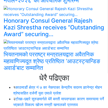
नेपाल-२०२६’ को औपचारिक शुभारम्भ
Honorary Consul General Rajesh
Kazi Shrestha receives “Outstanding
Award” securing…
भियतनामको परराष्ट्र मन्त्रालयद्वारा अवैतनिक
महावाणिज्यदूत श्रेष्ठ प्रतिष्ठित ‘आउटस्ट्यान्डिङ
अवार्ड’बाट सम्मानित
धेरै पढिएका
१
काठमाडौं क्षेत्र नं ७ का नेकपाका केन्द्रीय सदस्य ज्ञानेन्द्र मोहन
श्रेष्ठसहित दर्जनौं युवा एमाले प्रवेश
२
टोखा–छहरे सुरुङमार्गले धेरै बस्ती मापदण्डका कारण समस्यामा पर्ने
भएकाले विकल्प खोज्न मन्त्री खनालको प्रस्ताव