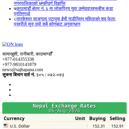
नगरपालिकाको धम्कीपूर्ण विज्ञप्ति
७
काठमाडौं क्षेत्र नं. ६ मा लोकप्रिय युवा उम्मेदवारहरूबीच कडा
प्रतिस्पर्धा
८
तारकेश्वर साङ्गला पटापुमा ईभी गाडीभित्र महिलाको शव फेला,
प्रहरीले सुरु गर्‍यो सबै कोणबाट अनुसन्धान
सामाखुशी, रानीबारी, काठमाण्डौँ
+977-014355338
+977-9810141879
news@sajhapana.com
सुचना बिभाग दर्ता नं.
३०५ / ०७२-०७३