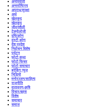
अन्तरवार्ता
अन्तर्राष्ट्रिय
अपराध/सुरक्षा
अर्थ
खेलकुद
खेलकुद
जीवनशैली
टेक्नोलोजी
दृष्टिकोण
दृस्टी कोण
देश परदेश
निर्वाचन बिशेष
पर्यटन
फोटो कथा
फोटो फिचर
फोटो समाचार
ब्रेकिंग न्युज
भिडियो
मनोरञ्जन/साहित्य
राजनीति
वातावरण-कृषि
विचार/बहस
विशेष
समाचार
समाज