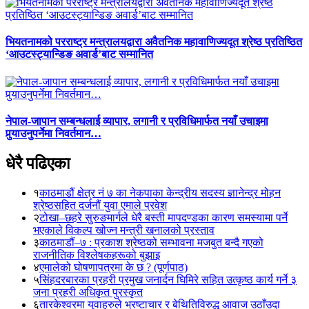
भियतनामको परराष्ट्र मन्त्रालयद्वारा अवैतनिक महावाणिज्यदूत श्रेष्ठ प्रतिष्ठित
‘आउटस्ट्यान्डिङ अवार्ड’बाट सम्मानित
नेपाल-जापान सम्बन्धलाई व्यापार, लगानी र प्रविधिमार्फत नयाँ उचाइमा
पुर्‍याउनुपर्नेमा निवर्तमान…
धेरै पढिएका
१
काठमाडौं क्षेत्र नं ७ का नेकपाका केन्द्रीय सदस्य ज्ञानेन्द्र मोहन
श्रेष्ठसहित दर्जनौं युवा एमाले प्रवेश
२
टोखा–छहरे सुरुङमार्गले धेरै बस्ती मापदण्डका कारण समस्यामा पर्ने
भएकाले विकल्प खोज्न मन्त्री खनालको प्रस्ताव
३
काठमाडौं–७ : प्रकाश श्रेष्ठको सम्भावना मजबुत बन्दै गएको
राजनीतिक विश्लेषकहरूको बुझाइ
४
एमालेको घोषणापत्रमा के छ ? (पूर्णपाठ)
५
सिंहदरबारका प्रहरी प्रमुख जनार्दन घिमिरे सहित उत्कृष्ठ कार्य गर्ने ३
जना प्रहरी अधिकृत पुरस्कृत
६
तारकेश्वरमा युवाहरुले भ्रष्टाचार र बेथितिविरुद्ध आवाज उठाँउदा