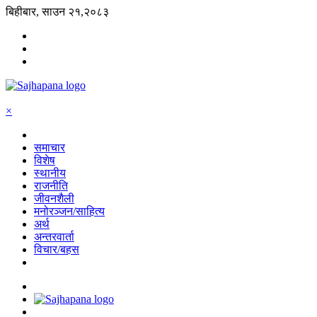
बिहीबार, साउन २१,२०८३
×
समाचार
विशेष
स्थानीय
राजनीति
जीवनशैली
मनोरञ्जन/साहित्य
अर्थ
अन्तरवार्ता
विचार/बहस