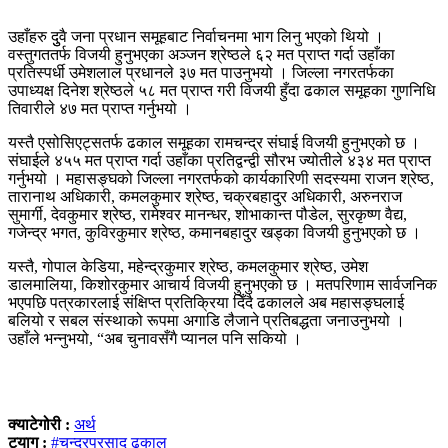
उहाँहरु दुुवै जना प्रधान समूहबाट निर्वाचनमा भाग लिनु भएको थियो ।
वस्तुगततर्फ विजयी हुनुभएका अञ्जन श्रेष्ठले ६२ मत प्राप्त गर्दा उहाँका
प्रतिस्पर्धी उमेशलाल प्रधानले ३७ मत पाउनुभयो । जिल्ला नगरतर्फका
उपाध्यक्ष दिनेश श्रेष्ठले ५८ मत प्राप्त गरी विजयी हुँदा ढकाल समूहका गुणनिधि
तिवारीले ४७ मत प्राप्त गर्नुभयो ।
यस्तै एसोसिएट्सतर्फ ढकाल समूहका रामचन्द्र संघाई विजयी हुनुभएको छ ।
संघाईले ४५५ मत प्राप्त गर्दा उहाँका प्रतिद्वन्द्वी सौरभ ज्योतीले ४३४ मत प्राप्त
गर्नुभयो । महासङ्घको जिल्ला नगरतर्फको कार्यकारिणी सदस्यमा राजन श्रेष्ठ,
तारानाथ अधिकारी, कमलकुमार श्रेष्ठ, चक्रबहादुर अधिकारी, अरुनराज
सुमार्गी, देवकुमार श्रेष्ठ, रामेश्वर मानन्धर, शोभाकान्त पौडेल, सुरकृष्ण वैद्य,
गजेन्द्र भगत, कुविरकुमार श्रेष्ठ, कमानबहादुर खड्का विजयी हुनुभएको छ ।
यस्तै, गोपाल केडिया, महेन्द्रकुमार श्रेष्ठ, कमलकुमार श्रेष्ठ, उमेश
डालमालिया, किशोरकुमार आचार्य विजयी हुनुभएको छ । मतपरिणाम सार्वजनिक
भएपछि पत्रकारलाई संक्षिप्त प्रतिक्रिया दिँदै ढकालले अब महासङ्घलाई
बलियो र सबल संस्थाको रूपमा अगाडि लैजाने प्रतिबद्धता जनाउनुभयो ।
उहाँले भन्नुभयो, “अब चुनावसँगै प्यानल पनि सकियो ।
क्याटेगोरी :
अर्थ
ट्याग :
#चन्द्रप्रसाद ढकाल