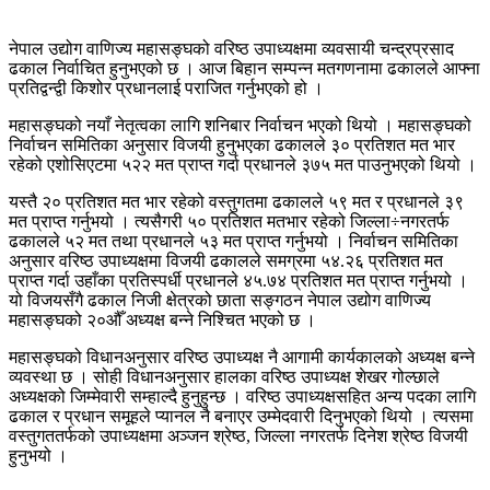
नेपाल उद्योग वाणिज्य महासङ्घको वरिष्ठ उपाध्यक्षमा व्यवसायी चन्द्रप्रसाद
ढकाल निर्वाचित हुनुभएको छ । आज बिहान सम्पन्न मतगणनामा ढकालले आफ्ना
प्रतिद्वन्द्वी किशोर प्रधानलाई पराजित गर्नुभएको हो ।
महासङ्घको नयाँ नेतृत्वका लागि शनिबार निर्वाचन भएको थियो । महासङ्घको
निर्वाचन समितिका अनुसार विजयी हुनुभएका ढकालले ३० प्रतिशत मत भार
रहेको एशोसिएटमा ५२२ मत प्राप्त गर्दा प्रधानले ३७५ मत पाउनुभएको थियो ।
यस्तै २० प्रतिशत मत भार रहेको वस्तुगतमा ढकालले ५९ मत र प्रधानले ३९
मत प्राप्त गर्नुभयो । त्यसैगरी ५० प्रतिशत मतभार रहेको जिल्ला÷नगरतर्फ
ढकालले ५२ मत तथा प्रधानले ५३ मत प्राप्त गर्नुभयो । निर्वाचन समितिका
अनुसार वरिष्ठ उपाध्यक्षमा विजयी ढकालले समग्रमा ५४.२६ प्रतिशत मत
प्राप्त गर्दा उहाँका प्रतिस्पर्धी प्रधानले ४५.७४ प्रतिशत मत प्राप्त गर्नुभयो ।
यो विजयसँगै ढकाल निजी क्षेत्रको छाता सङ्गठन नेपाल उद्योग वाणिज्य
महासङ्घको २०औँ अध्यक्ष बन्ने निश्चित भएको छ ।
महासङ्घको विधानअनुसार वरिष्ठ उपाध्यक्ष नै आगामी कार्यकालको अध्यक्ष बन्ने
व्यवस्था छ । सोही विधानअनुसार हालका वरिष्ठ उपाध्यक्ष शेखर गोल्छाले
अध्यक्षको जिम्मेवारी सम्हाल्दै हुनुहुन्छ । वरिष्ठ उपाध्यक्षसहित अन्य पदका लागि
ढकाल र प्रधान समूहले प्यानल नै बनाएर उम्मेदवारी दिनुभएको थियो । त्यसमा
वस्तुगततर्फको उपाध्यक्षमा अञ्जन श्रेष्ठ, जिल्ला नगरतर्फ दिनेश श्रेष्ठ विजयी
हुनुभयो ।