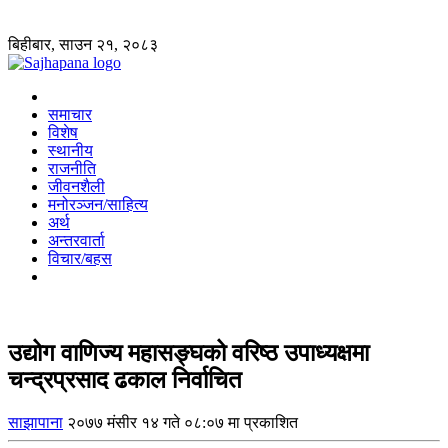
बिहीबार, साउन २१, २०८३
समाचार
विशेष
स्थानीय
राजनीति
जीवनशैली
मनोरञ्जन/साहित्य
अर्थ
अन्तरवार्ता
विचार/बहस
उद्योग वाणिज्य महासङ्घको वरिष्ठ उपाध्यक्षमा
चन्द्रप्रसाद ढकाल निर्वाचित
साझापाना
२०७७ मंसीर १४ गते ०८:०७ मा प्रकाशित