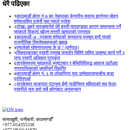
धेरै पढिएका
१
काठमाडौं क्षेत्र नं ७ का नेकपाका केन्द्रीय सदस्य ज्ञानेन्द्र मोहन
श्रेष्ठसहित दर्जनौं युवा एमाले प्रवेश
२
टोखा–छहरे सुरुङमार्गले धेरै बस्ती मापदण्डका कारण समस्यामा पर्ने
भएकाले विकल्प खोज्न मन्त्री खनालको प्रस्ताव
३
काठमाडौं–७ : प्रकाश श्रेष्ठको सम्भावना मजबुत बन्दै गएको
राजनीतिक विश्लेषकहरूको बुझाइ
४
एमालेको घोषणापत्रमा के छ ? (पूर्णपाठ)
५
सिंहदरबारका प्रहरी प्रमुख जनार्दन घिमिरे सहित उत्कृष्ठ कार्य गर्ने ३
जना प्रहरी अधिकृत पुरस्कृत
६
तारकेश्वरमा युवाहरुले भ्रष्टाचार र बेथितिविरुद्ध आवाज उठाँउदा
नगरपालिकाको धम्कीपूर्ण विज्ञप्ति
७
काठमाडौं क्षेत्र नं. ६ मा लोकप्रिय युवा उम्मेदवारहरूबीच कडा
प्रतिस्पर्धा
८
तारकेश्वर साङ्गला पटापुमा ईभी गाडीभित्र महिलाको शव फेला,
प्रहरीले सुरु गर्‍यो सबै कोणबाट अनुसन्धान
सामाखुशी, रानीबारी, काठमाण्डौँ
+977-014355338
+977-9810141879