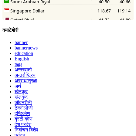
क्याटेगोरी
banner
bannernews
education
English
tags
अन्तरवार्ता
अन्तर्राष्ट्रिय
अपराध/सुरक्षा
अर्थ
खेलकुद
खेलकुद
जीवनशैली
टेक्नोलोजी
दृष्टिकोण
दृस्टी कोण
देश परदेश
निर्वाचन बिशेष
पर्यटन