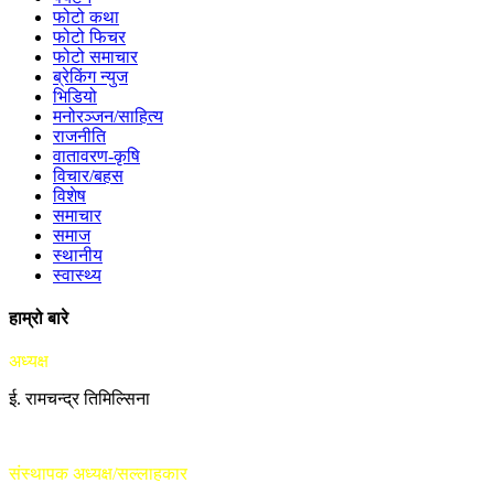
फोटो कथा
फोटो फिचर
फोटो समाचार
ब्रेकिंग न्युज
भिडियो
मनोरञ्जन/साहित्य
राजनीति
वातावरण-कृषि
विचार/बहस
विशेष
समाचार
समाज
स्थानीय
स्वास्थ्य
हाम्रो बारे
अध्यक्ष
ई. रामचन्द्र तिमिल्सिना
संस्थापक अध्यक्ष/सल्लाहकार