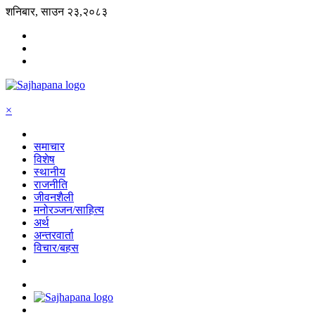
शनिबार, साउन २३,२०८३
×
समाचार
विशेष
स्थानीय
राजनीति
जीवनशैली
मनोरञ्जन/साहित्य
अर्थ
अन्तरवार्ता
विचार/बहस