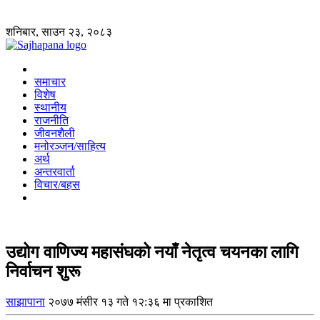
शनिबार, साउन २३, २०८३
समाचार
विशेष
स्थानीय
राजनीति
जीवनशैली
मनोरञ्जन/साहित्य
अर्थ
अन्तरवार्ता
विचार/बहस
उद्योग वाणिज्य महासंघको नयाँ नेतृत्व चयनका लागि
निर्वाचन शुरू
साझापाना
२०७७ मंसीर १३ गते १२:३६ मा प्रकाशित