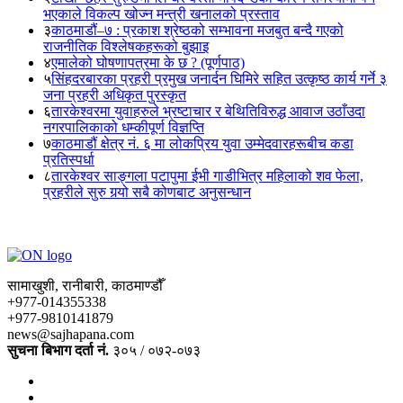
भएकाले विकल्प खोज्न मन्त्री खनालको प्रस्ताव
३
काठमाडौं–७ : प्रकाश श्रेष्ठको सम्भावना मजबुत बन्दै गएको
राजनीतिक विश्लेषकहरूको बुझाइ
४
एमालेको घोषणापत्रमा के छ ? (पूर्णपाठ)
५
सिंहदरबारका प्रहरी प्रमुख जनार्दन घिमिरे सहित उत्कृष्ठ कार्य गर्ने ३
जना प्रहरी अधिकृत पुरस्कृत
६
तारकेश्वरमा युवाहरुले भ्रष्टाचार र बेथितिविरुद्ध आवाज उठाँउदा
नगरपालिकाको धम्कीपूर्ण विज्ञप्ति
७
काठमाडौं क्षेत्र नं. ६ मा लोकप्रिय युवा उम्मेदवारहरूबीच कडा
प्रतिस्पर्धा
८
तारकेश्वर साङ्गला पटापुमा ईभी गाडीभित्र महिलाको शव फेला,
प्रहरीले सुरु गर्‍यो सबै कोणबाट अनुसन्धान
सामाखुशी, रानीबारी, काठमाण्डौँ
+977-014355338
+977-9810141879
news@sajhapana.com
सुचना बिभाग दर्ता नं.
३०५ / ०७२-०७३