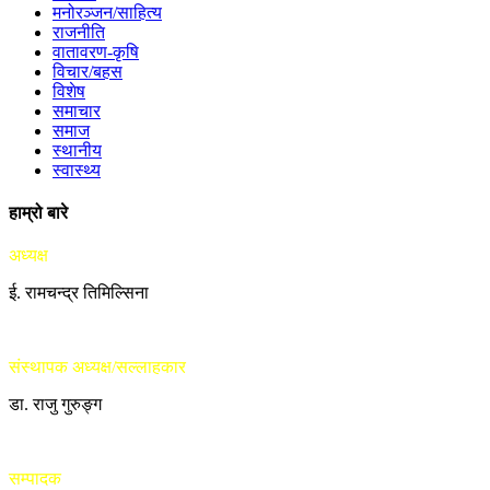
मनोरञ्जन/साहित्य
राजनीति
वातावरण-कृषि
विचार/बहस
विशेष
समाचार
समाज
स्थानीय
स्वास्थ्य
हाम्रो बारे
अध्यक्ष
ई. रामचन्द्र तिमिल्सिना
संस्थापक अध्यक्ष/सल्लाहकार
डा. राजु गुरुङ्ग
सम्पादक