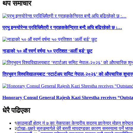
थप समाचार
प्रभु इन्स्योरेन्स प्रविधिमैत्री र ग्राहककेन्द्रित बन्दै अघि बढिरहेको छ :…
नाडाको ५० औं स्वर्ण वर्षमा ५० प्रतिशत ‘अर्ली बर्ड’ छुट
त्रिभुवन विश्वविद्यालयबाट ‘स्टार्टअप समिट नेपाल-२०२६’ को औपचारिक शुभारम
Honorary Consul General Rajesh Kazi Shrestha receives “Outs
धेरै पढिएका
१
काठमाडौं क्षेत्र नं ७ का नेकपाका केन्द्रीय सदस्य ज्ञानेन्द्र मोहन श्रेष्ठ
२
टोखा–छहरे सुरुङमार्गले धेरै बस्ती मापदण्डका कारण समस्यामा पर्ने भए