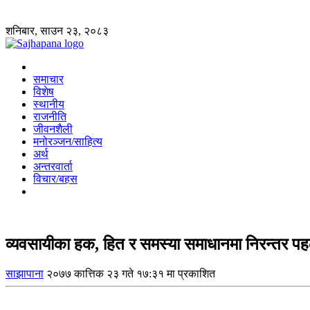
शनिबार, साउन २३, २०८३
समाचार
विशेष
स्थानीय
राजनीति
जीवनशैली
मनोरञ्जन/साहित्य
अर्थ
अन्तरवार्ता
विचार/बहस
व्यवसायीका हक, हित र समस्या समाधानमा निरन्तर पहल 
साझापाना
२०७७ कात्तिक २३ गते १७:३१ मा प्रकाशित