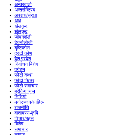
अन्तरवार्ता
अन्तर्राष्ट्रिय
अपराध/सुरक्षा
अर्थ
खेलकुद
खेलकुद
जीवनशैली
टेक्नोलोजी
दृष्टिकोण
दृस्टी कोण
देश परदेश
निर्वाचन बिशेष
पर्यटन
फोटो कथा
फोटो फिचर
फोटो समाचार
ब्रेकिंग न्युज
भिडियो
मनोरञ्जन/साहित्य
राजनीति
वातावरण-कृषि
विचार/बहस
विशेष
समाचार
समाज