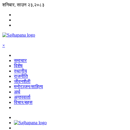
शनिबार, साउन २३,२०८३
×
समाचार
विशेष
स्थानीय
राजनीति
जीवनशैली
मनोरञ्जन/साहित्य
अर्थ
अन्तरवार्ता
विचार/बहस