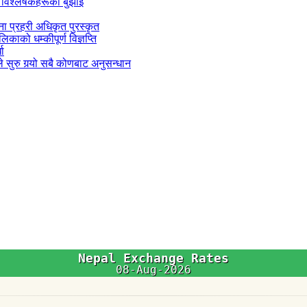
 विश्लेषकहरूको बुझाइ
जना प्रहरी अधिकृत पुरस्कृत
काको धम्कीपूर्ण विज्ञप्ति
धा
 सुरु गर्‍यो सबै कोणबाट अनुसन्धान