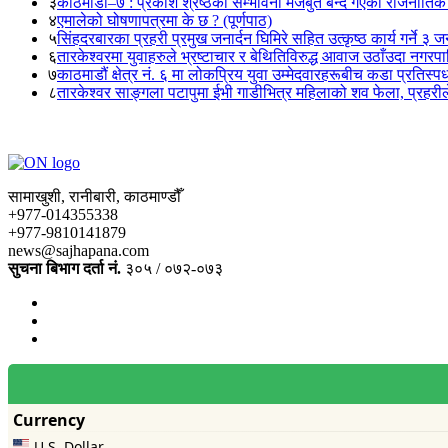
३
काठमाडौं–७ : प्रकाश श्रेष्ठको सम्भावना मजबुत बन्दै गएको राजनीतिक
४
एमालेको घोषणापत्रमा के छ ? (पूर्णपाठ)
५
सिंहदरबारका प्रहरी प्रमुख जनार्दन घिमिरे सहित उत्कृष्ठ कार्य गर्ने ३ 
६
तारकेश्वरमा युवाहरुले भ्रष्टाचार र बेथितिविरुद्ध आवाज उठाँउदा नगरपालि
७
काठमाडौं क्षेत्र नं. ६ मा लोकप्रिय युवा उम्मेदवारहरूबीच कडा प्रतिस्पर्
८
तारकेश्वर साङ्गला पटापुमा ईभी गाडीभित्र महिलाको शव फेला, प्रहरीले
सामाखुशी, रानीबारी, काठमाण्डौँ
+977-014355338
+977-9810141879
news@sajhapana.com
सुचना बिभाग दर्ता नं.
३०५ / ०७२-०७३