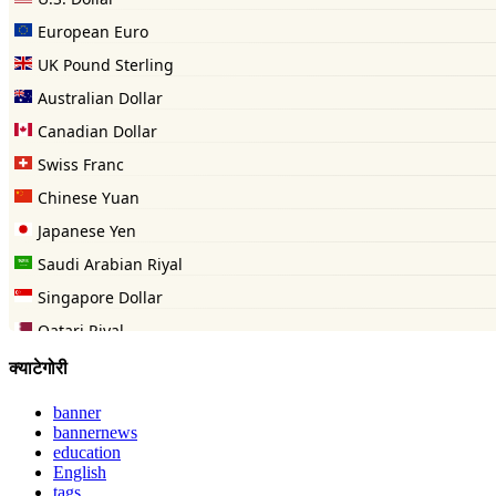
क्याटेगोरी
banner
bannernews
education
English
tags