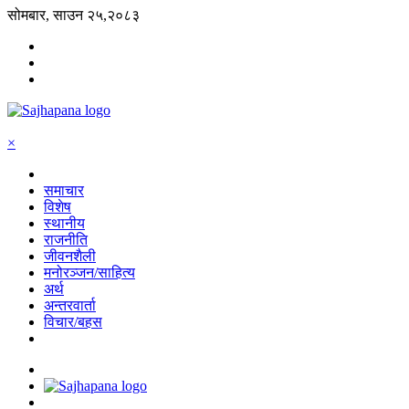
सोमबार, साउन २५,२०८३
×
समाचार
विशेष
स्थानीय
राजनीति
जीवनशैली
मनोरञ्जन/साहित्य
अर्थ
अन्तरवार्ता
विचार/बहस