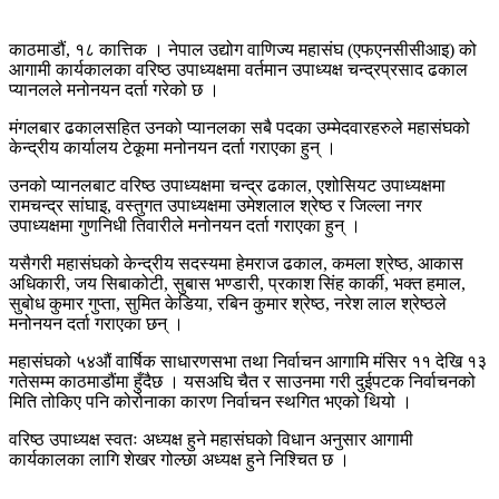
काठमाडौं, १८ कात्तिक । नेपाल उद्योग वाणिज्य महासंघ (एफएनसीसीआइ) को
आगामी कार्यकालका वरिष्ठ उपाध्यक्षमा वर्तमान उपाध्यक्ष चन्द्रप्रसाद ढकाल
प्यानलले मनोनयन दर्ता गरेको छ ।
मंगलबार ढकालसहित उनको प्यानलका सबै पदका उम्मेदवारहरुले महासंघको
केन्द्रीय कार्यालय टेकूमा मनोनयन दर्ता गराएका हुन् ।
उनको प्यानलबाट वरिष्ठ उपाध्यक्षमा चन्द्र ढकाल, एशोसियट उपाध्यक्षमा
रामचन्द्र सांघाइ, वस्तुगत उपाध्यक्षमा उमेशलाल श्रेष्ठ र जिल्ला नगर
उपाध्यक्षमा गुणनिधी तिवारीले मनोनयन दर्ता गराएका हुन् ।
यसैगरी महासंघको केन्द्रीय सदस्यमा हेमराज ढकाल, कमला श्रेष्ठ, आकास
अधिकारी, जय सिबाकोटी, सुबास भण्डारी, प्रकाश सिंह कार्की, भक्त हमाल,
सुबोध कुमार गुप्ता, सुमित केडिया, रबिन कुमार श्रेष्ठ, नरेश लाल श्रेष्ठले
मनोनयन दर्ता गराएका छन् ।
महासंघको ५४औं वार्षिक साधारणसभा तथा निर्वाचन आगामि मंसिर ११ देखि १३
गतेसम्म काठमाडौंमा हुँदैछ । यसअघि चैत र साउनमा गरी दुईपटक निर्वाचनको
मिति तोकिए पनि कोरोनाका कारण निर्वाचन स्थगित भएको थियो ।
वरिष्ठ उपाध्यक्ष स्वतः अध्यक्ष हुने महासंघको विधान अनुसार आगामी
कार्यकालका लागि शेखर गोल्छा अध्यक्ष हुने निश्चित छ ।