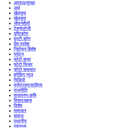
अपराध/सुरक्षा
अर्थ
खेलकुद
खेलकुद
जीवनशैली
टेक्नोलोजी
दृष्टिकोण
दृस्टी कोण
देश परदेश
निर्वाचन बिशेष
पर्यटन
फोटो कथा
फोटो फिचर
फोटो समाचार
ब्रेकिंग न्युज
भिडियो
मनोरञ्जन/साहित्य
राजनीति
वातावरण-कृषि
विचार/बहस
विशेष
समाचार
समाज
स्थानीय
स्वास्थ्य