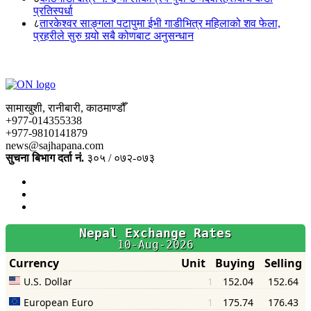
प्रतिस्पर्धा
८
तारकेश्वर साङ्गला पटापुमा ईभी गाडीभित्र महिलाको शव फेला,
प्रहरीले सुरु गर्‍यो सबै कोणबाट अनुसन्धान
सामाखुशी, रानीबारी, काठमाण्डौँ
+977-014355338
+977-9810141879
news@sajhapana.com
सुचना बिभाग दर्ता नं.
३०५ / ०७२-०७३