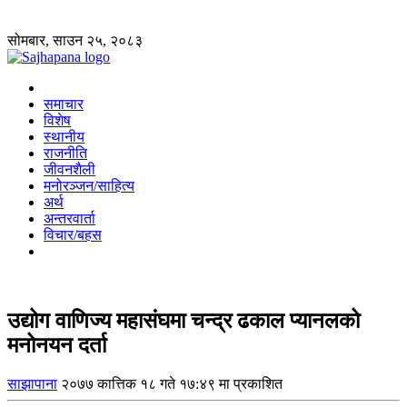
सोमबार, साउन २५, २०८३
समाचार
विशेष
स्थानीय
राजनीति
जीवनशैली
मनोरञ्जन/साहित्य
अर्थ
अन्तरवार्ता
विचार/बहस
उद्योग वाणिज्य महासंघमा चन्द्र ढकाल प्यानलको
मनोनयन दर्ता
साझापाना
२०७७ कात्तिक १८ गते १७:४९ मा प्रकाशित