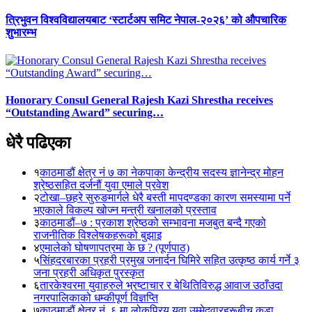
त्रिभुवन विश्वविद्यालयबाट ‘स्टार्टअप समिट नेपाल-२०२६’ को औपचारिक
शुभारम्भ
Honorary Consul General Rajesh Kazi Shrestha receives
“Outstanding Award” securing…
धेरै पढिएका
१
काठमाडौं क्षेत्र नं ७ का नेकपाका केन्द्रीय सदस्य ज्ञानेन्द्र मोहन
श्रेष्ठसहित दर्जनौं युवा एमाले प्रवेश
२
टोखा–छहरे सुरुङमार्गले धेरै बस्ती मापदण्डका कारण समस्यामा पर्ने
भएकाले विकल्प खोज्न मन्त्री खनालको प्रस्ताव
३
काठमाडौं–७ : प्रकाश श्रेष्ठको सम्भावना मजबुत बन्दै गएको
राजनीतिक विश्लेषकहरूको बुझाइ
४
एमालेको घोषणापत्रमा के छ ? (पूर्णपाठ)
५
सिंहदरबारका प्रहरी प्रमुख जनार्दन घिमिरे सहित उत्कृष्ठ कार्य गर्ने ३
जना प्रहरी अधिकृत पुरस्कृत
६
तारकेश्वरमा युवाहरुले भ्रष्टाचार र बेथितिविरुद्ध आवाज उठाँउदा
नगरपालिकाको धम्कीपूर्ण विज्ञप्ति
७
काठमाडौं क्षेत्र नं. ६ मा लोकप्रिय युवा उम्मेदवारहरूबीच कडा