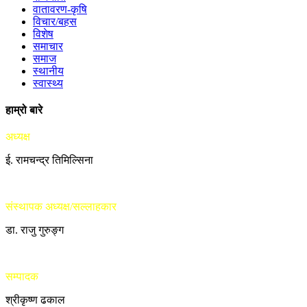
वातावरण-कृषि
विचार/बहस
विशेष
समाचार
समाज
स्थानीय
स्वास्थ्य
हाम्रो बारे
अध्यक्ष
ई. रामचन्द्र तिमिल्सिना
संस्थापक अध्यक्ष/सल्लाहकार
डा. राजु गुरुङ्ग
सम्पादक
श्रीकृष्ण ढकाल