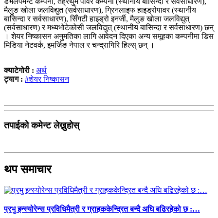
डेभलपमेन्ट कम्पनी, तेह्रथुम पावर कम्पनी (स्थानीय बासिन्दा र सर्वसाधारण),
मैलुङ खोला जलविद्युत (सर्वसाधारण), ग्रिनलाइफ हाइड्रोपावर (स्थानीय
बासिन्दा र सर्वसाधारण), सिँगटी हाइड्रो इनर्जी, मैलुङ खोला जलविद्युत्
(सर्वसाधारण) र मध्यभोटेकोसी जलविद्युत् (स्थानीय बासिन्दा र सर्वसाधारण) छन्
। शेयर निष्कासन अनुमतिका लागि आवेदन दिएका अन्य समूहका कम्पनीमा डिस
मिडिया नेटवर्क, इमर्जिङ नेपाल र चन्द्रागिरि हिल्स् छन् ।
क्याटेगोरी :
अर्थ
ट्याग :
#शेयर निष्कासन
तपाईको कमेन्ट लेख्नुहोस्
थप समाचार
प्रभु इन्स्योरेन्स प्रविधिमैत्री र ग्राहककेन्द्रित बन्दै अघि बढिरहेको छ :…