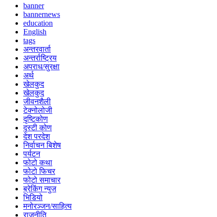
banner
bannernews
education
English
tags
अन्तरवार्ता
अन्तर्राष्ट्रिय
अपराध/सुरक्षा
अर्थ
खेलकुद
खेलकुद
जीवनशैली
टेक्नोलोजी
दृष्टिकोण
दृस्टी कोण
देश परदेश
निर्वाचन बिशेष
पर्यटन
फोटो कथा
फोटो फिचर
फोटो समाचार
ब्रेकिंग न्युज
भिडियो
मनोरञ्जन/साहित्य
राजनीति