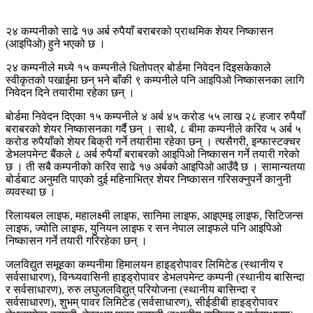
२४ कम्पनीको साढे १७ अर्ब रुपैयाँ बराबरको प्राथमिक शेयर निष्कासन
(आइपिओ) हुने भएको छ ।
२४ कम्पनीले मध्ये १५ कम्पनीले धितोपत्र बोर्डमा निवेदन दिइसकेकाले
स्वीकृतको पखाईमा छन् भने बाँकी ९ कम्पनीले पनि आइपिओ निष्कासनका लागि
निवेदन दिने तयारीमा रहेका छन् ।
बोर्डमा निवेदन दिएका १५ कम्पनीले ४ अर्ब ४५ करोड ५५ लाख २८ हजार रुपैयाँ
बराबरको शेयर निष्कासनका गर्दै छन् । साथै, ८ बीमा कम्पनीले करिव ५ अर्ब ५
करोड रुपैयाँको शेयर बिक्री गर्ने तयारीमा रहेका छन् । त्यसैगरी, इन्फास्टक्चर
डेभलपमेन्ट बैंकले ८ अर्ब रुपैयाँ बराबरको आइपिओ निष्कासन गर्ने तयारी गरेको
छ । ती सबै कम्पनीको करिव साढे १७ अर्बको आइपिओ आउँदै छ । सामान्यतया
बोर्डबाट अनुमति पाएको दुई महिनाभित्र शेयर निष्कासन गरिसक्नुपर्ने कानुनी
व्यवस्था छ ।
रिलायबल लाइफ, महालक्ष्मी लाइफ, सानिमा लाइफ, आइएमइ लाइफ, सिटिजन्स
लाइफ, ज्योति लाइफ, युनियन लाइफ र सन नेपाल लाइफले पनि आइपिओ
निष्कासन गर्ने तयारी गरिरहेका छन् ।
जलविद्युत समूहका कम्पनीमा हिमालयन हाइड्रोपावर लिमिटेड (स्थानीय र
सर्वसाधारण), विन्ध्यवासिनी हाइड्रोपावर डेभलपमेन्ट कम्पनी (स्थानीय बासिन्दा
र सर्वसाधारण), रुरु लघुजलविद्युत् परियोजना (स्थानीय बासिन्दा र
सर्वसाधारण), शुभम् पावर लिमिटेड (सर्वसाधारण), सीईडीबी हाइड्रोपावर