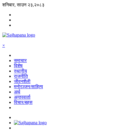
शनिबार, साउन २३,२०८३
×
समाचार
विशेष
स्थानीय
राजनीति
जीवनशैली
मनोरञ्जन/साहित्य
अर्थ
अन्तरवार्ता
विचार/बहस