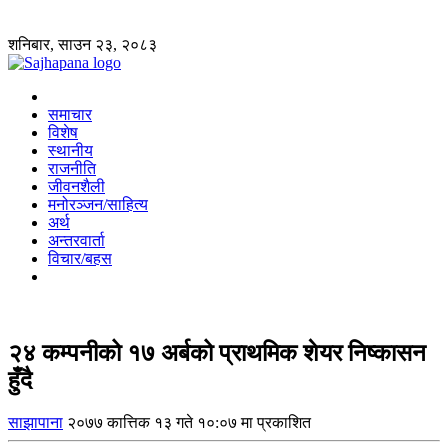
शनिबार, साउन २३, २०८३
समाचार
विशेष
स्थानीय
राजनीति
जीवनशैली
मनोरञ्जन/साहित्य
अर्थ
अन्तरवार्ता
विचार/बहस
२४ कम्पनीको १७ अर्बको प्राथमिक शेयर निष्कासन
हुँदै
साझापाना
२०७७ कात्तिक १३ गते १०:०७ मा प्रकाशित