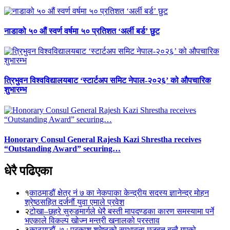
नाडाको ५० औं स्वर्ण वर्षमा ५० प्रतिशत ‘अर्ली बर्ड’ छुट
त्रिभुवन विश्वविद्यालयबाट ‘स्टार्टअप समिट नेपाल-२०२६’ को औपचारिक
शुभारम्भ
Honorary Consul General Rajesh Kazi Shrestha receives
“Outstanding Award” securing…
धेरै पढिएका
१
काठमाडौं क्षेत्र नं ७ का नेकपाका केन्द्रीय सदस्य ज्ञानेन्द्र मोहन
श्रेष्ठसहित दर्जनौं युवा एमाले प्रवेश
२
टोखा–छहरे सुरुङमार्गले धेरै बस्ती मापदण्डका कारण समस्यामा पर्ने
भएकाले विकल्प खोज्न मन्त्री खनालको प्रस्ताव
३
काठमाडौं–७ : प्रकाश श्रेष्ठको सम्भावना मजबुत बन्दै गएको