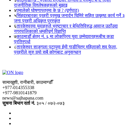
राजनीतिक विश्लेषकहरूको बुझाइ
४
एमालेको घोषणापत्रमा के छ ? (पूर्णपाठ)
५
सिंहदरबारका प्रहरी प्रमुख जनार्दन घिमिरे सहित उत्कृष्ठ कार्य गर्ने ३
जना प्रहरी अधिकृत पुरस्कृत
६
तारकेश्वरमा युवाहरुले भ्रष्टाचार र बेथितिविरुद्ध आवाज उठाँउदा
नगरपालिकाको धम्कीपूर्ण विज्ञप्ति
७
काठमाडौं क्षेत्र नं. ६ मा लोकप्रिय युवा उम्मेदवारहरूबीच कडा
प्रतिस्पर्धा
८
तारकेश्वर साङ्गला पटापुमा ईभी गाडीभित्र महिलाको शव फेला,
प्रहरीले सुरु गर्‍यो सबै कोणबाट अनुसन्धान
सामाखुशी, रानीबारी, काठमाण्डौँ
+977-014355338
+977-9810141879
news@sajhapana.com
सुचना बिभाग दर्ता नं.
३०५ / ०७२-०७३