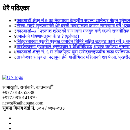
धेरै पढिएका
१
काठमाडौं क्षेत्र नं ७ का नेकपाका केन्द्रीय सदस्य ज्ञानेन्द्र मोहन श्रेष्ठ
२
टोखा–छहरे सुरुङमार्गले धेरै बस्ती मापदण्डका कारण समस्यामा पर्ने भए
३
काठमाडौं–७ : प्रकाश श्रेष्ठको सम्भावना मजबुत बन्दै गएको राजनीतिक
४
एमालेको घोषणापत्रमा के छ ? (पूर्णपाठ)
५
सिंहदरबारका प्रहरी प्रमुख जनार्दन घिमिरे सहित उत्कृष्ठ कार्य गर्ने ३ 
६
तारकेश्वरमा युवाहरुले भ्रष्टाचार र बेथितिविरुद्ध आवाज उठाँउदा नगरपालि
७
काठमाडौं क्षेत्र नं. ६ मा लोकप्रिय युवा उम्मेदवारहरूबीच कडा प्रतिस्पर्
८
तारकेश्वर साङ्गला पटापुमा ईभी गाडीभित्र महिलाको शव फेला, प्रहरीले
सामाखुशी, रानीबारी, काठमाण्डौँ
+977-014355338
+977-9810141879
news@sajhapana.com
सुचना बिभाग दर्ता नं.
३०५ / ०७२-०७३