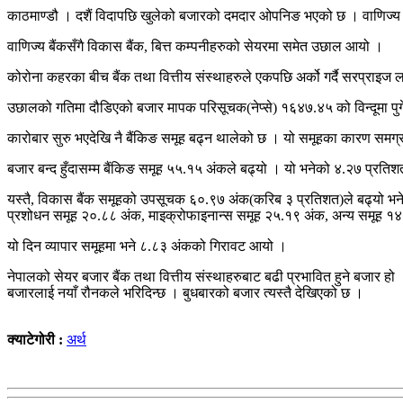
काठमाण्डौ । दशैं विदापछि खुलेको बजारको दमदार ओपनिङ भएको छ । वाणिज्य ब
वाणिज्य बैंकसँगै विकास बैंक, बित्त कम्पनीहरुको सेयरमा समेत उछाल आयो ।
कोरोना कहरका बीच बैंक तथा वित्तीय संस्थाहरुले एकपछि अर्को गर्दै सरप्रा
उछालको गतिमा दौडिएको बजार मापक परिसूचक(नेप्से) १६४७.४५ को विन्दूमा पुगेक
कारोबार सुरु भएदेखि नै बैंकिङ समूह बढ्न थालेको छ । यो समूहका कारण समग
बजार बन्द हुँदासम्म बैंकिङ समूह ५५.१५ अंकले बढ्यो । यो भनेको ४.२७ प्रत
यस्तै, विकास बैंक समूहको उपसूचक ६०.९७ अंक(करिब ३ प्रतिशत)ले बढ्यो भने
प्रशोधन समूह २०.८८ अंक, माइक्रोफाइनान्स समूह २५.१९ अंक, अन्य समूह १४
यो दिन व्यापार समूहमा भने ८.८३ अंकको गिरावट आयो ।
नेपालको सेयर बजार बैंक तथा वित्तीय संस्थाहरुबाट बढी प्रभावित हुने बजार 
बजारलाई नयाँ रौनकले भरिदिन्छ । बुधबारको बजार त्यस्तै देखिएको छ ।
क्याटेगोरी :
अर्थ