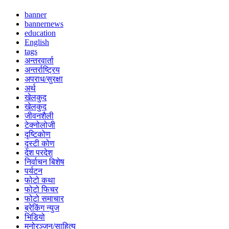
banner
bannernews
education
English
tags
अन्तरवार्ता
अन्तर्राष्ट्रिय
अपराध/सुरक्षा
अर्थ
खेलकुद
खेलकुद
जीवनशैली
टेक्नोलोजी
दृष्टिकोण
दृस्टी कोण
देश परदेश
निर्वाचन बिशेष
पर्यटन
फोटो कथा
फोटो फिचर
फोटो समाचार
ब्रेकिंग न्युज
भिडियो
मनोरञ्जन/साहित्य