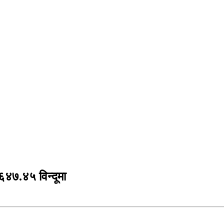
६४७.४५ विन्दूमा