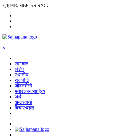
शुक्रबार, साउन २२,२०८३
×
समाचार
विशेष
स्थानीय
राजनीति
जीवनशैली
मनोरञ्जन/साहित्य
अर्थ
अन्तरवार्ता
विचार/बहस