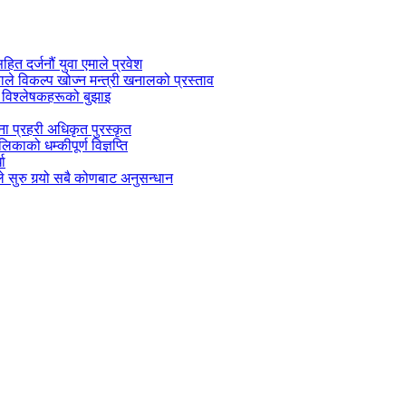
सहित दर्जनौं युवा एमाले प्रवेश
काले विकल्प खोज्न मन्त्री खनालको प्रस्ताव
 विश्लेषकहरूको बुझाइ
जना प्रहरी अधिकृत पुरस्कृत
काको धम्कीपूर्ण विज्ञप्ति
धा
 सुरु गर्‍यो सबै कोणबाट अनुसन्धान