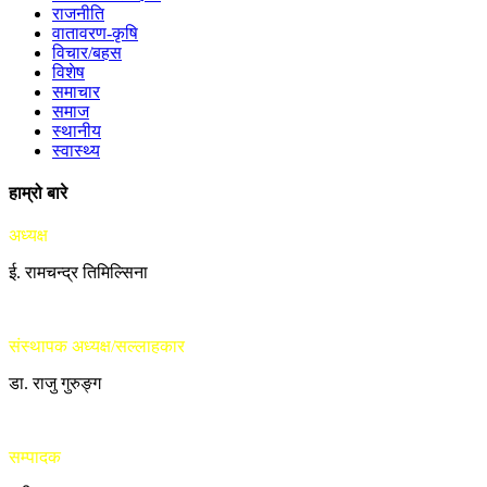
राजनीति
वातावरण-कृषि
विचार/बहस
विशेष
समाचार
समाज
स्थानीय
स्वास्थ्य
हाम्रो बारे
अध्यक्ष
ई. रामचन्द्र तिमिल्सिना
संस्थापक अध्यक्ष/सल्लाहकार
डा. राजु गुरुङ्ग
सम्पादक