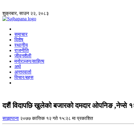
शुक्रबार, साउन २२, २०८३
समाचार
विशेष
स्थानीय
राजनीति
जीवनशैली
मनोरञ्जन/साहित्य
अर्थ
अन्तरवार्ता
विचार/बहस
दशैं विदापछि खुलेको बजारको दमदार ओपनिङ ,नेप्से १
साझापाना
२०७७ कात्तिक १२ गते १५:२८ मा प्रकाशित