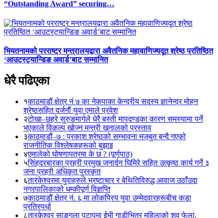
“Outstanding Award” securing…
भियतनामको परराष्ट्र मन्त्रालयद्वारा अवैतनिक महावाणिज्यदूत श्रेष्ठ प्रतिष्ठित
‘आउटस्ट्यान्डिङ अवार्ड’बाट सम्मानित
धेरै पढिएका
१
काठमाडौं क्षेत्र नं ७ का नेकपाका केन्द्रीय सदस्य ज्ञानेन्द्र मोहन
श्रेष्ठसहित दर्जनौं युवा एमाले प्रवेश
२
टोखा–छहरे सुरुङमार्गले धेरै बस्ती मापदण्डका कारण समस्यामा पर्ने
भएकाले विकल्प खोज्न मन्त्री खनालको प्रस्ताव
३
काठमाडौं–७ : प्रकाश श्रेष्ठको सम्भावना मजबुत बन्दै गएको
राजनीतिक विश्लेषकहरूको बुझाइ
४
एमालेको घोषणापत्रमा के छ ? (पूर्णपाठ)
५
सिंहदरबारका प्रहरी प्रमुख जनार्दन घिमिरे सहित उत्कृष्ठ कार्य गर्ने ३
जना प्रहरी अधिकृत पुरस्कृत
६
तारकेश्वरमा युवाहरुले भ्रष्टाचार र बेथितिविरुद्ध आवाज उठाँउदा
नगरपालिकाको धम्कीपूर्ण विज्ञप्ति
७
काठमाडौं क्षेत्र नं. ६ मा लोकप्रिय युवा उम्मेदवारहरूबीच कडा
प्रतिस्पर्धा
८
तारकेश्वर साङ्गला पटापुमा ईभी गाडीभित्र महिलाको शव फेला,