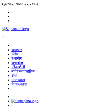
शुक्रबार, साउन २२,२०८३
×
समाचार
विशेष
स्थानीय
राजनीति
जीवनशैली
मनोरञ्जन/साहित्य
अर्थ
अन्तरवार्ता
विचार/बहस