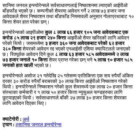
सानिमा जनरल इन्स्योरेन्सले सर्वसाधारणलाई निष्काशनमा ल्याएको आईपीओ
बाँडफाँड भएको छ। कम्पनीको शेयरमा आवेदन गर्ने २ लाख ७३ हजार जना
आवेदकले शेयर निष्काशन तथा बाँडफाँड नियमावली अनुसार गोलाप्रथाबाट १०
कित्ता शेयर हात परेका छन्।
इन्स्योरेन्सको आइपीओमा
कुल ८ लाख ६६ हजार ९०५ जना आवेदकबाट एक
करोड ८५ लाख २९ हजार २४० कित्ता
आइपीओ शेयर खरिदको लागि आवेदन
परेको थियाे। जसमध्येमा
३ हजार ३६० जना आवेदकबाट परेको ६२ हजार
२८० कित्ता
शेयरको आवेदन रद्द भएको एनआईसी एशिया क्यापिटलले जनाएको
छ। रितपूर्वक आवेदन दिने कुल
८ लाख ६३ हजार ५८५ आवेदकमध्ये २ लाख
७३ हजार जनाले १० कित्ता
शेयर प्राप्त गरेका छन् भने
५ लाख ९० हजार ५८५
जनाकाे हात खाली
भएकाे छ।
इन्स्योरेन्सले असोज २१ गतेदेखि २५ गतेसम्म प्रतिकित्ता एक सय रुपैयाँ अंकित
दरका ३० करोड रुपैयाँ बराबरको ३० लाख कित्ता आईपीओ निष्काशन गरेको
थियो। इन्स्योरेन्सले निष्काशन गरेको कुल शेयरमध्ये एक लाख २० हजार कित्ता
संस्थाका कर्मचारी र १ लाख ५० हजार कित्ता म्युचुअल फण्डहरुका लागि
छुटयाइएको थियो। सर्वसाधारणले बाँकी २७ लाख ३० हजार कित्ता शेयरका
लागि आवेदन दिएका थिए।
क्याटेगोरी :
अर्थ
ट्याग :
#सानिमा जनरल इन्स्योरेन्स