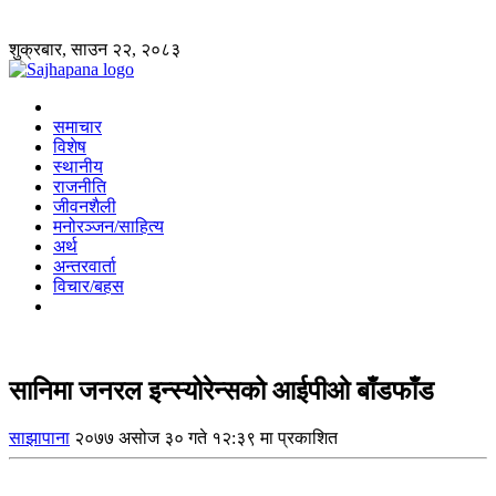
शुक्रबार, साउन २२, २०८३
समाचार
विशेष
स्थानीय
राजनीति
जीवनशैली
मनोरञ्जन/साहित्य
अर्थ
अन्तरवार्ता
विचार/बहस
सानिमा जनरल इन्स्योरेन्सको आईपीओ बाँडफाँड
साझापाना
२०७७ असोज ३० गते १२:३९ मा प्रकाशित