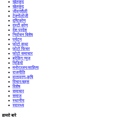
खेलकुद
खेलकुद
जीवनशैली
टेक्नोलोजी
दृष्टिकोण
दृस्टी कोण
देश परदेश
निर्वाचन बिशेष
पर्यटन
फोटो कथा
फोटो फिचर
फोटो समाचार
ब्रेकिंग न्युज
भिडियो
मनोरञ्जन/साहित्य
राजनीति
वातावरण-कृषि
विचार/बहस
विशेष
समाचार
समाज
स्थानीय
स्वास्थ्य
हाम्रो बारे