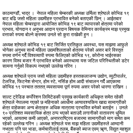
काठमाण्डौं, भाद्र । नेपाल महिला चेम्बरकी अध्यक्ष उर्मिला श्रेष्ठले कोभिड १९
बाट बढि जसो महिला उद्यमीहरु प्रभावित बनेको बताएकी छिन् । आईतबार
नेपाल महिला चेम्बरद्वारा आयोजित कोभिड १९ बाट व्यापारको क्षेत्रमा परेको
प्रभाव, योगदान र अनुभव आदान प्रदान बिषयक वेमिनार कार्यक्रम माझ प्रमुख
वत्ताको रुपमा बोल्ने क्रममा उनले सो कुरा राखेकी हुन ।
अध्यक्ष श्रेष्ठले कोभिड १९ बाट सिर्जित प्रतिकुल अवस्था, यस माझमा आफुले
भोगेका अनुभव साथै महिला उद्यमशिलताको क्षेत्रमा परेको असर बारे विस्तृत
रुपमा वर्णन गर्दै विश्वव्यापी रुपमा फैलिएको कोभिड १९, कोरोना भाईरसका
कारण विश्व बजार नै प्रभावित बनेको अवस्थामा यस जटिल परिस्थितीको डटेर
सामना गर्नुको विकल्प नभएको उल्लेख गरिन ।
अध्यक्ष श्रेष्ठले प्राय जसो महिला उद्यमीहरु हस्तकलाजन्य उद्योग, व्युटीपार्लर,
टेलरिङ, फिटनेश सेन्टर, होम स्टे, नर्सिङ होम आदी संचालन गर्दै आएकामा
कोभिड १९ पस्चात तततत् व्यवसायमा पूर्ण रुपमा असर परेको धारणा राखिन ।
साल्ट ट्रेडिङ कर्पोरेशन लिमिटेडकी प्रमुख कार्यकारी अधिकृत समेत रहेकी
श्रेष्ठले नेपालमा गएको छ महिनाको अवधीमा अत्यावश्यकिय खाद्य सामाग्रीको
क्षेत्र वाहेकका अन्य क्षेत्रहरु अधिक मात्रामा प्रभावित बनेको बताईन । उनले
९० प्रतिशत व्यवसायिक क्षेत्र ठप्प भएको बताउदै लगानीको वातावरण धुमिल
भएको, आयतमा कमी आएको, अन्तरराष्ट्रिय बजारमा सामाग्रीको माग समेत कम
रहेको उल्लेख गरिन । अध्यक्ष श्रेष्ठले यस माझ महिला उद्यमीहरुले आम्दानी
नभएता पनि घर भाडा, कर्मचारीलाई तलब, बैंकको ब्याज एवम् ॠण, विद्युत महशुल