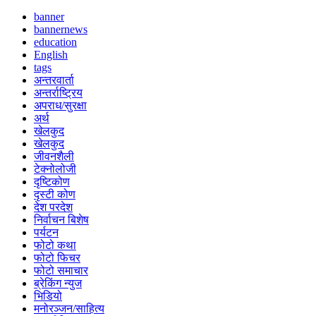
banner
bannernews
education
English
tags
अन्तरवार्ता
अन्तर्राष्ट्रिय
अपराध/सुरक्षा
अर्थ
खेलकुद
खेलकुद
जीवनशैली
टेक्नोलोजी
दृष्टिकोण
दृस्टी कोण
देश परदेश
निर्वाचन बिशेष
पर्यटन
फोटो कथा
फोटो फिचर
फोटो समाचार
ब्रेकिंग न्युज
भिडियो
मनोरञ्जन/साहित्य