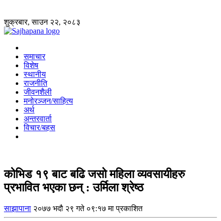
शुक्रबार, साउन २२, २०८३
समाचार
विशेष
स्थानीय
राजनीति
जीवनशैली
मनोरञ्जन/साहित्य
अर्थ
अन्तरवार्ता
विचार/बहस
कोभिड १९ बाट बढि जसो महिला व्यवसायीहरु
प्रभावित भएका छन् : उर्मिला श्रेष्ठ
साझापाना
२०७७ भदौ २९ गते ०९:१७ मा प्रकाशित