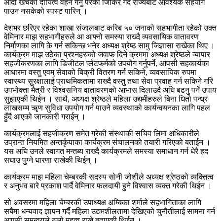
आदी खर्चको दायित्व वहन गर्नु परेको जिकिर गर्दै राज्यबाट आवश्यक सहयोग
पाउन नसकेको स्पस्ट पारिन् ।
देशभर छरिएर रहेका शाखा संजालबाट करिब ५० जनाको सहभागीता रहेको उक्त
वेमिनार माझ सहभागीहरुले आ आफ्नो समस्या राख्दै व्यवसायिक वातावरण
निर्माणका लागि के गर्न सकिन्छ भनेर अध्यक्ष श्रेष्ठ सामु जिज्ञासा राखेका थिए ।
कार्यक्रम माझ उठेका प्रश्नहरुको जवाफ दिने क्रममा अध्यक्ष श्रेष्ठले व्यापार
सहजीकरणका लागि डिजीटल प्लेटफर्मको उपयोग गर्नुपर्ने, आपसी सहकार्यका
आधारमा वस्तु एवम् सेवाको बिक्री वितरण गर्न सकिने, व्यवसायिक रुपमा
स्वास्थ्य सुरक्षालाई प्राथमिकतामा राख्दै वस्तु तथा सेवा प्रवाह गर्न सकिने गरि
उपभोक्ता मैत्री र विश्वसनिय वातावरणको आभास दिलाउदै अघि बढनु पर्ने उपाय
सुझाएकी थिईन । साथै, अध्यक्ष श्रेष्ठले महिला उद्यमीहरुले बिना धितो पन्ध्र
लाखसम्म ॠण सुविधा उपयोग गर्न पाउने व्यवस्थाको कार्यन्वयनका लागि पहल
हुँदै आएको जानकारी गराईन् ।
कार्यक्रमलाई सहजीकरण समेत गरेकी संस्थाकी सचिव लिमा अधिकारीले
उप्रान्त नियमित अन्तर्कृयाका कार्यक्रम संचालनको तयारी गरिएको बताईन ।
यस अघि उनले स्वागत मन्तब्य राख्दै कार्यक्रमले समस्या समाधान गर्न धेरै हद
सघाउ पुग्ने धारणा राखेकी थिईन् ।
कार्यक्रम माझ महिला चेम्बरकी सदस्य सोनी जोशीले अध्यक्ष श्रेष्ठको व्यक्तित्व
र अनुभव बारे प्रकाश पार्दै वेमिनार फलदायी हुने विश्वास व्यक्त गरेकी थिईन ।
सो अवसरमा महिला चेम्बरकी उपाध्यक्ष अम्बिका शर्माले सहभागिताका लागि
सबैमा धन्यवाद ज्ञापन गर्दै महिला उद्यमशीलतामा देखिएको चुनौतीलाई सामना गर्न
आपसी समन्वयले ठुलो महत्व राख्ने बताएकी थिईन ।