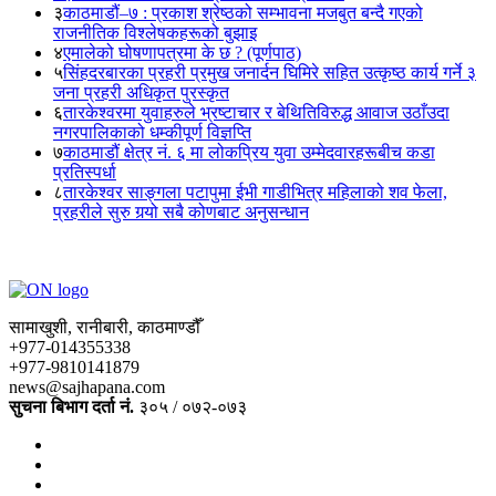
३
काठमाडौं–७ : प्रकाश श्रेष्ठको सम्भावना मजबुत बन्दै गएको
राजनीतिक विश्लेषकहरूको बुझाइ
४
एमालेको घोषणापत्रमा के छ ? (पूर्णपाठ)
५
सिंहदरबारका प्रहरी प्रमुख जनार्दन घिमिरे सहित उत्कृष्ठ कार्य गर्ने ३
जना प्रहरी अधिकृत पुरस्कृत
६
तारकेश्वरमा युवाहरुले भ्रष्टाचार र बेथितिविरुद्ध आवाज उठाँउदा
नगरपालिकाको धम्कीपूर्ण विज्ञप्ति
७
काठमाडौं क्षेत्र नं. ६ मा लोकप्रिय युवा उम्मेदवारहरूबीच कडा
प्रतिस्पर्धा
८
तारकेश्वर साङ्गला पटापुमा ईभी गाडीभित्र महिलाको शव फेला,
प्रहरीले सुरु गर्‍यो सबै कोणबाट अनुसन्धान
सामाखुशी, रानीबारी, काठमाण्डौँ
+977-014355338
+977-9810141879
news@sajhapana.com
सुचना बिभाग दर्ता नं.
३०५ / ०७२-०७३