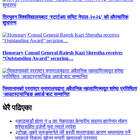
त्रिभुवन विश्वविद्यालयबाट ‘स्टार्टअप समिट नेपाल-२०२६’ को औपचारिक
शुभारम्भ
Honorary Consul General Rajesh Kazi Shrestha receives
“Outstanding Award” securing…
भियतनामको परराष्ट्र मन्त्रालयद्वारा अवैतनिक महावाणिज्यदूत श्रेष्ठ प्रतिष्ठित
‘आउटस्ट्यान्डिङ अवार्ड’बाट सम्मानित
धेरै पढिएका
१
काठमाडौं क्षेत्र नं ७ का नेकपाका केन्द्रीय सदस्य ज्ञानेन्द्र मोहन
श्रेष्ठसहित दर्जनौं युवा एमाले प्रवेश
२
टोखा–छहरे सुरुङमार्गले धेरै बस्ती मापदण्डका कारण समस्यामा पर्ने
भएकाले विकल्प खोज्न मन्त्री खनालको प्रस्ताव