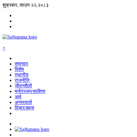
शुक्रबार, साउन २२,२०८३
×
समाचार
विशेष
स्थानीय
राजनीति
जीवनशैली
मनोरञ्जन/साहित्य
अर्थ
अन्तरवार्ता
विचार/बहस