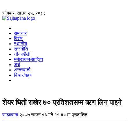
सोमबार, साउन २५, २०८३
समाचार
विशेष
स्थानीय
राजनीति
जीवनशैली
मनोरञ्जन/साहित्य
अर्थ
अन्तरवार्ता
विचार/बहस
शेयर धितो राखेर ७० प्रतिशतसम्म ऋण लिन पाइने
साझापाना
२०७७ साउन १३ गते ११:४० मा प्रकाशित