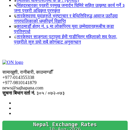
४
एमालेको घोषणापत्रमा के छ ? (पूर्णपाठ)
५
सिंहदरबारका प्रहरी प्रमुख जनार्दन घिमिरे सहित उत्कृष्ठ कार्य गर्ने ३
जना प्रहरी अधिकृत पुरस्कृत
६
तारकेश्वरमा युवाहरुले भ्रष्टाचार र बेथितिविरुद्ध आवाज उठाँउदा
नगरपालिकाको धम्कीपूर्ण विज्ञप्ति
७
काठमाडौं क्षेत्र नं. ६ मा लोकप्रिय युवा उम्मेदवारहरूबीच कडा
प्रतिस्पर्धा
८
तारकेश्वर साङ्गला पटापुमा ईभी गाडीभित्र महिलाको शव फेला,
प्रहरीले सुरु गर्‍यो सबै कोणबाट अनुसन्धान
सामाखुशी, रानीबारी, काठमाण्डौँ
+977-014355338
+977-9810141879
news@sajhapana.com
सुचना बिभाग दर्ता नं.
३०५ / ०७२-०७३