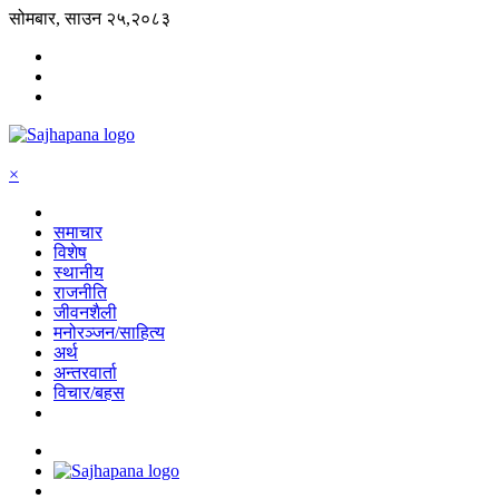
सोमबार, साउन २५,२०८३
×
समाचार
विशेष
स्थानीय
राजनीति
जीवनशैली
मनोरञ्जन/साहित्य
अर्थ
अन्तरवार्ता
विचार/बहस