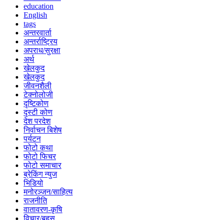
education
English
tags
अन्तरवार्ता
अन्तर्राष्ट्रिय
अपराध/सुरक्षा
अर्थ
खेलकुद
खेलकुद
जीवनशैली
टेक्नोलोजी
दृष्टिकोण
दृस्टी कोण
देश परदेश
निर्वाचन बिशेष
पर्यटन
फोटो कथा
फोटो फिचर
फोटो समाचार
ब्रेकिंग न्युज
भिडियो
मनोरञ्जन/साहित्य
राजनीति
वातावरण-कृषि
विचार/बहस