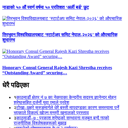
नाडाको ५० औं स्वर्ण वर्षमा ५० प्रतिशत ‘अर्ली बर्ड’ छुट
त्रिभुवन विश्वविद्यालयबाट ‘स्टार्टअप समिट नेपाल-२०२६’ को औपचारिक
शुभारम्भ
Honorary Consul General Rajesh Kazi Shrestha receives
“Outstanding Award” securing…
धेरै पढिएका
१
काठमाडौं क्षेत्र नं ७ का नेकपाका केन्द्रीय सदस्य ज्ञानेन्द्र मोहन
श्रेष्ठसहित दर्जनौं युवा एमाले प्रवेश
२
टोखा–छहरे सुरुङमार्गले धेरै बस्ती मापदण्डका कारण समस्यामा पर्ने
भएकाले विकल्प खोज्न मन्त्री खनालको प्रस्ताव
३
काठमाडौं–७ : प्रकाश श्रेष्ठको सम्भावना मजबुत बन्दै गएको
राजनीतिक विश्लेषकहरूको बुझाइ