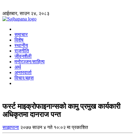
आईतबार, साउन २४, २०८३
समाचार
विशेष
स्थानीय
राजनीति
जीवनशैली
मनोरञ्जन/साहित्य
अर्थ
अन्तरवार्ता
विचार/बहस
फर्स्ट माइक्रोफाइनान्सको कामु प्रमुख कार्यकारी
अधिकृतमा दानराज पन्त
साझापाना
२०७७ साउन ४ गते १०:०२ मा प्रकाशित