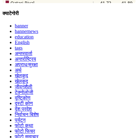
क्याटेगोरी
banner
bannernews
education
English
tags
अन्तरवार्ता
अन्तर्राष्ट्रिय
अपराध/सुरक्षा
अर्थ
खेलकुद
खेलकुद
जीवनशैली
टेक्नोलोजी
दृष्टिकोण
दृस्टी कोण
देश परदेश
निर्वाचन बिशेष
पर्यटन
फोटो कथा
फोटो फिचर
फोटो समाचार