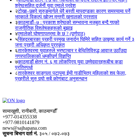
श्रेष्ठसहित दर्जनौं युवा एमाले प्रवेश
२
टोखा–छहरे सुरुङमार्गले धेरै बस्ती मापदण्डका कारण समस्यामा पर्ने
भएकाले विकल्प खोज्न मन्त्री खनालको प्रस्ताव
३
काठमाडौं–७ : प्रकाश श्रेष्ठको सम्भावना मजबुत बन्दै गएको
राजनीतिक विश्लेषकहरूको बुझाइ
४
एमालेको घोषणापत्रमा के छ ? (पूर्णपाठ)
५
सिंहदरबारका प्रहरी प्रमुख जनार्दन घिमिरे सहित उत्कृष्ठ कार्य गर्ने ३
जना प्रहरी अधिकृत पुरस्कृत
६
तारकेश्वरमा युवाहरुले भ्रष्टाचार र बेथितिविरुद्ध आवाज उठाँउदा
नगरपालिकाको धम्कीपूर्ण विज्ञप्ति
७
काठमाडौं क्षेत्र नं. ६ मा लोकप्रिय युवा उम्मेदवारहरूबीच कडा
प्रतिस्पर्धा
८
तारकेश्वर साङ्गला पटापुमा ईभी गाडीभित्र महिलाको शव फेला,
प्रहरीले सुरु गर्‍यो सबै कोणबाट अनुसन्धान
सामाखुशी, रानीबारी, काठमाण्डौँ
+977-014355338
+977-9810141879
news@sajhapana.com
सुचना बिभाग दर्ता नं.
३०५ / ०७२-०७३