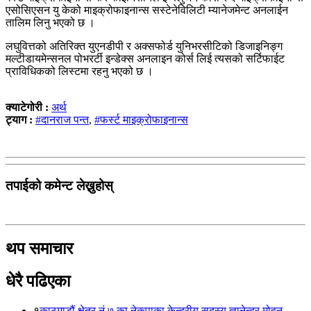
एसोसिएसन यु केको माइक्रोफाइनान्स सस्टेनेविलिटी म्यानेजमेन्ट अनलाईन
तालिम लिनु भएको छ ।
लघुवित्तको अतिरिक्त युएनडीपी र अक्सफोर्ड युनिभरसीटिको डिजाइनिङ्ग
मल्टीडायमेन्सनल पोभरर्टी इन्डेक्स अनलाइन कोर्स लिई त्यसको सर्टिफाईट
प्राविधिकको लिस्टमा रहनु भएको छ ।
क्याटेगोरी :
अर्थ
ट्याग :
#दानराज पन्त
,
#फर्स्ट माइक्रोफाइनान्स
तपाईको कमेन्ट लेख्नुहोस्
थप समाचार
धेरै पढिएका
१
काठमाडौं क्षेत्र नं ७ का नेकपाका केन्द्रीय सदस्य ज्ञानेन्द्र मोहन