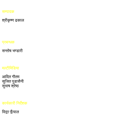
सम्पादक
श्रीकृष्ण ढकाल
प्रबन्धक
सन्तोष भण्डारी
मल्टीमिडिया
आदित गौतम
सुजित पुडासैनी
सुभाष श्रेष्ठ
कार्यकारी निर्देशक
विदुर फुँयाल