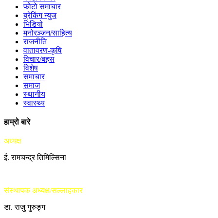
फोटो समाचार
ब्रेकिंग न्युज
भिडियो
मनोरञ्जन/साहित्य
राजनीति
वातावरण-कृषि
विचार/बहस
विशेष
समाचार
समाज
स्थानीय
स्वास्थ्य
हाम्रो बारे
अध्यक्ष
ई. रामचन्द्र तिमिल्सिना
संस्थापक अध्यक्ष/सल्लाहकार
डा. राजु गुरुङ्ग