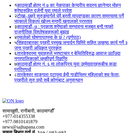
१
काठमाडौं क्षेत्र नं ७ का नेकपाका केन्द्रीय सदस्य ज्ञानेन्द्र मोहन
श्रेष्ठसहित दर्जनौं युवा एमाले प्रवेश
२
टोखा–छहरे सुरुङमार्गले धेरै बस्ती मापदण्डका कारण समस्यामा पर्ने
भएकाले विकल्प खोज्न मन्त्री खनालको प्रस्ताव
३
काठमाडौं–७ : प्रकाश श्रेष्ठको सम्भावना मजबुत बन्दै गएको
राजनीतिक विश्लेषकहरूको बुझाइ
४
एमालेको घोषणापत्रमा के छ ? (पूर्णपाठ)
५
सिंहदरबारका प्रहरी प्रमुख जनार्दन घिमिरे सहित उत्कृष्ठ कार्य गर्ने ३
जना प्रहरी अधिकृत पुरस्कृत
६
तारकेश्वरमा युवाहरुले भ्रष्टाचार र बेथितिविरुद्ध आवाज उठाँउदा
नगरपालिकाको धम्कीपूर्ण विज्ञप्ति
७
काठमाडौं क्षेत्र नं. ६ मा लोकप्रिय युवा उम्मेदवारहरूबीच कडा
प्रतिस्पर्धा
८
तारकेश्वर साङ्गला पटापुमा ईभी गाडीभित्र महिलाको शव फेला,
प्रहरीले सुरु गर्‍यो सबै कोणबाट अनुसन्धान
सामाखुशी, रानीबारी, काठमाण्डौँ
+977-014355338
+977-9810141879
news@sajhapana.com
सुचना बिभाग दर्ता नं.
३०५ / ०७२-०७३