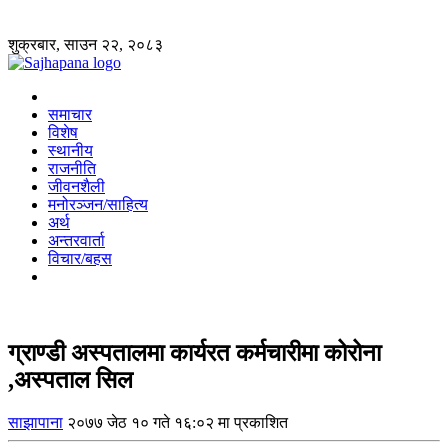
शुक्रबार, साउन २२, २०८३
समाचार
विशेष
स्थानीय
राजनीति
जीवनशैली
मनोरञ्जन/साहित्य
अर्थ
अन्तरवार्ता
विचार/बहस
ग्राण्डी अस्पतालमा कार्यरत कर्मचारीमा कोरोना
,अस्पताल सिल
साझापाना
२०७७ जेठ १० गते १६:०२ मा प्रकाशित