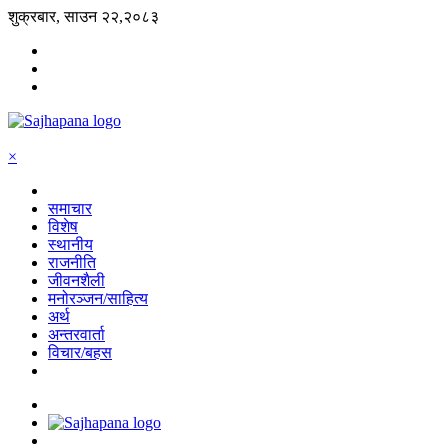
शुक्रबार, साउन २२,२०८३
×
समाचार
विशेष
स्थानीय
राजनीति
जीवनशैली
मनोरञ्जन/साहित्य
अर्थ
अन्तरवार्ता
विचार/बहस