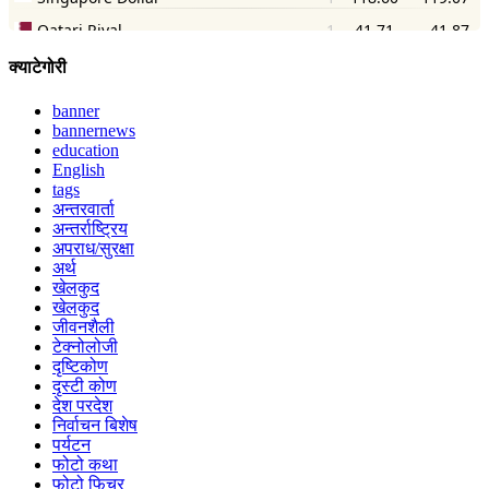
क्याटेगोरी
banner
bannernews
education
English
tags
अन्तरवार्ता
अन्तर्राष्ट्रिय
अपराध/सुरक्षा
अर्थ
खेलकुद
खेलकुद
जीवनशैली
टेक्नोलोजी
दृष्टिकोण
दृस्टी कोण
देश परदेश
निर्वाचन बिशेष
पर्यटन
फोटो कथा
फोटो फिचर