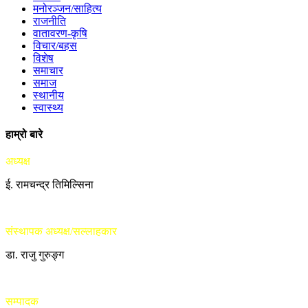
मनोरञ्जन/साहित्य
राजनीति
वातावरण-कृषि
विचार/बहस
विशेष
समाचार
समाज
स्थानीय
स्वास्थ्य
हाम्रो बारे
अध्यक्ष
ई. रामचन्द्र तिमिल्सिना
संस्थापक अध्यक्ष/सल्लाहकार
डा. राजु गुरुङ्ग
सम्पादक