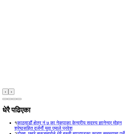
‹
›
धेरै पढिएका
१
काठमाडौं क्षेत्र नं ७ का नेकपाका केन्द्रीय सदस्य ज्ञानेन्द्र मोहन
श्रेष्ठसहित दर्जनौं युवा एमाले प्रवेश
२
टोखा–छहरे सुरुङमार्गले धेरै बस्ती मापदण्डका कारण समस्यामा पर्ने