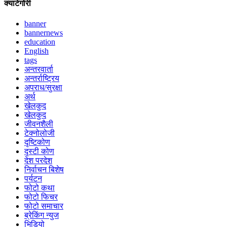
क्याटेगोरी
banner
bannernews
education
English
tags
अन्तरवार्ता
अन्तर्राष्ट्रिय
अपराध/सुरक्षा
अर्थ
खेलकुद
खेलकुद
जीवनशैली
टेक्नोलोजी
दृष्टिकोण
दृस्टी कोण
देश परदेश
निर्वाचन बिशेष
पर्यटन
फोटो कथा
फोटो फिचर
फोटो समाचार
ब्रेकिंग न्युज
भिडियो