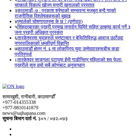
भएकाले विकल्प खोज्न मन्त्री खनालको प्रस्ताव
३
काठमाडौं–७ : प्रकाश श्रेष्ठको सम्भावना मजबुत बन्दै गएको
राजनीतिक विश्लेषकहरूको बुझाइ
४
एमालेको घोषणापत्रमा के छ ? (पूर्णपाठ)
५
सिंहदरबारका प्रहरी प्रमुख जनार्दन घिमिरे सहित उत्कृष्ठ कार्य गर्ने ३
जना प्रहरी अधिकृत पुरस्कृत
६
तारकेश्वरमा युवाहरुले भ्रष्टाचार र बेथितिविरुद्ध आवाज उठाँउदा
नगरपालिकाको धम्कीपूर्ण विज्ञप्ति
७
काठमाडौं क्षेत्र नं. ६ मा लोकप्रिय युवा उम्मेदवारहरूबीच कडा
प्रतिस्पर्धा
८
तारकेश्वर साङ्गला पटापुमा ईभी गाडीभित्र महिलाको शव फेला,
प्रहरीले सुरु गर्‍यो सबै कोणबाट अनुसन्धान
सामाखुशी, रानीबारी, काठमाण्डौँ
+977-014355338
+977-9810141879
news@sajhapana.com
सुचना बिभाग दर्ता नं.
३०५ / ०७२-०७३