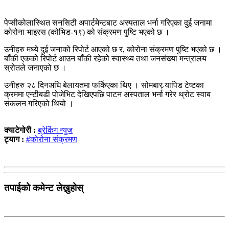
पेप्सीकोलास्थित सनसिटी अपार्टमेन्टबाट अस्पताल भर्ना गरिएका दुई जनामा
कोरोना भाइरस (कोभिड-१९) को संक्रमण पुष्टि भएको छ ।
उनीहरु मध्ये दुई जनाको रिपोर्ट आएको छ र, कोरोना संक्रमण पुष्टि भएको छ ।
बाँकी एकको रिपोर्ट आउन बाँकी रहेको स्वास्थ्य तथा जनसंख्या मन्त्रालय
स्रोतले जनाएको छ ।
उनीहरु २८ दिनअघि बेलायतमा फर्किएका थिए । सोमबार र्‍यापिड टेष्टका
क्रममा एन्टीबडी पोजेभिट देखिएपछि पाटन अस्पताल भर्ना गरेर थ्रोट स्वाब
संकलन गरिएको थियो ।
क्याटेगोरी :
ब्रेकिंग न्युज
ट्याग :
#कोरोना संक्रमण
तपाईको कमेन्ट लेख्नुहोस्