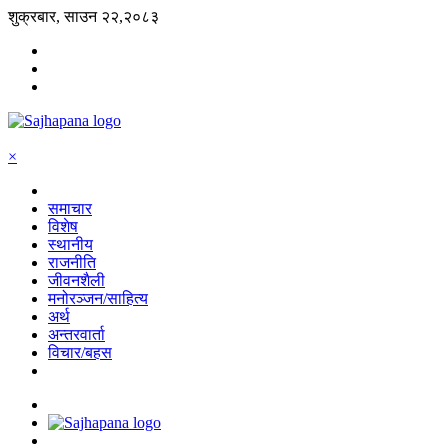
शुक्रबार, साउन २२,२०८३
×
समाचार
विशेष
स्थानीय
राजनीति
जीवनशैली
मनोरञ्जन/साहित्य
अर्थ
अन्तरवार्ता
विचार/बहस