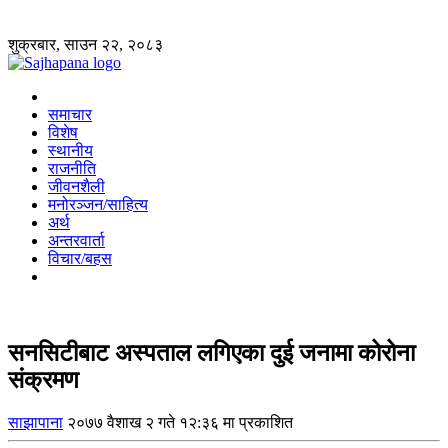
शुक्रबार, साउन २२, २०८३
समाचार
विशेष
स्थानीय
राजनीति
जीवनशैली
मनोरञ्जन/साहित्य
अर्थ
अन्तरवार्ता
विचार/बहस
सनसिटीबाट अस्पताल लगिएका दुई जनामा कोरोना
संक्रमण
साझापाना
२०७७ वैशाख २ गते १२:३६ मा प्रकाशित