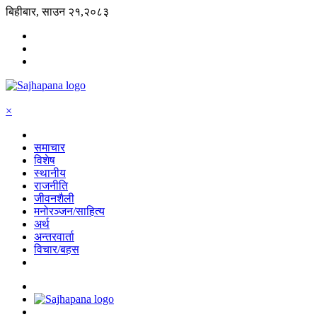
बिहीबार, साउन २१,२०८३
×
समाचार
विशेष
स्थानीय
राजनीति
जीवनशैली
मनोरञ्जन/साहित्य
अर्थ
अन्तरवार्ता
विचार/बहस