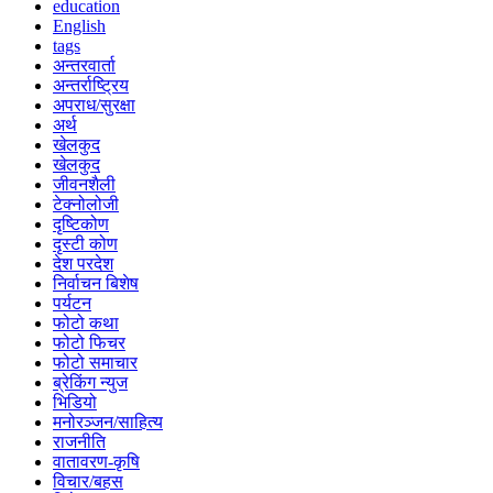
education
English
tags
अन्तरवार्ता
अन्तर्राष्ट्रिय
अपराध/सुरक्षा
अर्थ
खेलकुद
खेलकुद
जीवनशैली
टेक्नोलोजी
दृष्टिकोण
दृस्टी कोण
देश परदेश
निर्वाचन बिशेष
पर्यटन
फोटो कथा
फोटो फिचर
फोटो समाचार
ब्रेकिंग न्युज
भिडियो
मनोरञ्जन/साहित्य
राजनीति
वातावरण-कृषि
विचार/बहस