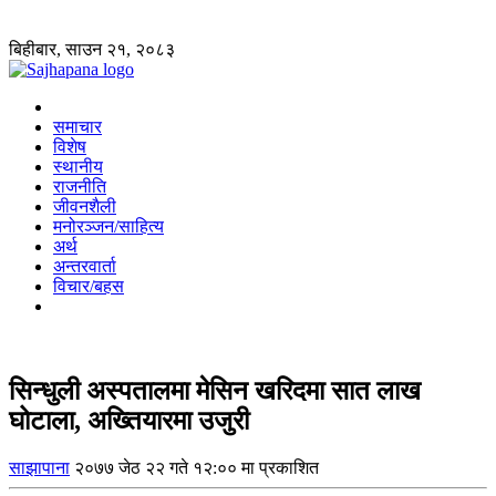
बिहीबार, साउन २१, २०८३
समाचार
विशेष
स्थानीय
राजनीति
जीवनशैली
मनोरञ्जन/साहित्य
अर्थ
अन्तरवार्ता
विचार/बहस
सिन्धुली अस्पतालमा मेसिन खरिदमा सात लाख
घोटाला, अख्तियारमा उजुरी
साझापाना
२०७७ जेठ २२ गते १२:०० मा प्रकाशित