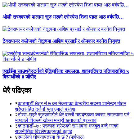
ओली सरकारको पालामा सुरु भएको एरोस्पेस शिक्षा पहल आठ वर्षपछि…
टेक्सपायर कलेजको नेतृत्वमा आशिष प्रसाईं र ओमकार बस्नेत नियुक्त
एसईईमा साउथवेस्टर्नको ऐतिहासिक सफलता, शतप्रतिशत नतिजासहित ५
विद्यार्थीको ४ जीपीए
धेरै पढिएका
१
काठमाडौं क्षेत्र नं ७ का नेकपाका केन्द्रीय सदस्य ज्ञानेन्द्र मोहन
श्रेष्ठसहित दर्जनौं युवा एमाले प्रवेश
२
टोखा–छहरे सुरुङमार्गले धेरै बस्ती मापदण्डका कारण समस्यामा पर्ने
भएकाले विकल्प खोज्न मन्त्री खनालको प्रस्ताव
३
काठमाडौं–७ : प्रकाश श्रेष्ठको सम्भावना मजबुत बन्दै गएको
राजनीतिक विश्लेषकहरूको बुझाइ
४
एमालेको घोषणापत्रमा के छ ? (पूर्णपाठ)