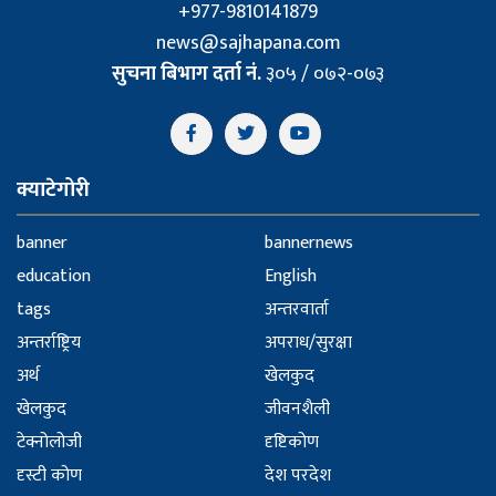
+977-9810141879
news@sajhapana.com
सुचना बिभाग दर्ता नं.
३०५ / ०७२-०७३
क्याटेगोरी
banner
bannernews
education
English
tags
अन्तरवार्ता
अन्तर्राष्ट्रिय
अपराध/सुरक्षा
अर्थ
खेलकुद
खेलकुद
जीवनशैली
टेक्नोलोजी
दृष्टिकोण
दृस्टी कोण
देश परदेश