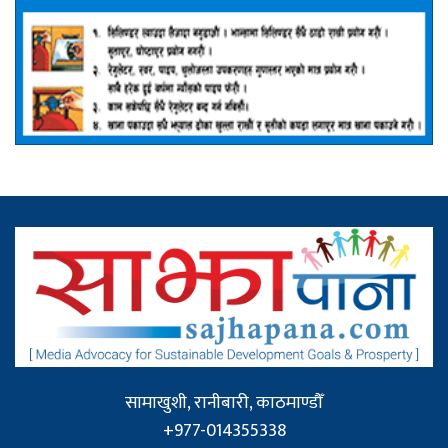
सामाखुशी, रानीबारी, काठमाण्डौँ
+977-014355338