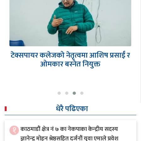
एसईईमा साउथवेस्टर्नको ऐतिहासिक
सफलता, शतप्रतिशत नतिजासहित ५
विद्यार्थीको ४ जीपीए
धेरै पढिएका
१
काठमाडौं क्षेत्र नं ७ का नेकपाका केन्द्रीय सदस्य
ज्ञानेन्द्र मोहन श्रेष्ठसहित दर्जनौं युवा एमाले प्रवेश