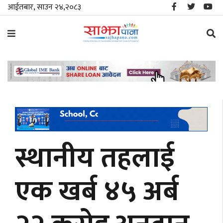
आईतबार, साउन २४,२०८३
समाचार
विशेष
स्थानीय
राजनीति
स्थानीय तहलाई
जीवनशैली
एक खर्ब ४५ अर्ब
मनोरञ्जन/
साहित्य