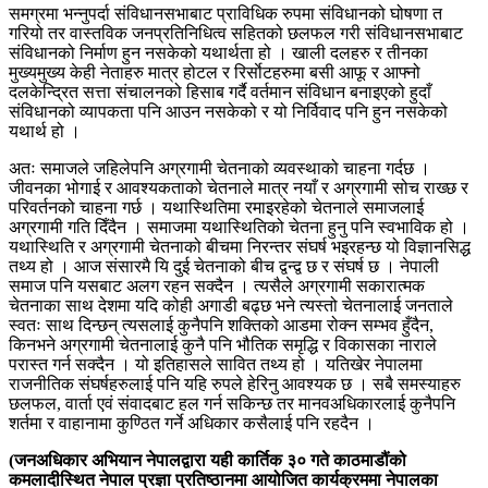
समग्रमा भन्नुपर्दा संविधानसभाबाट प्राविधिक रुपमा संविधानको घोषणा त
गरियो तर वास्तविक जनप्रतिनिधित्व सहितको छलफल गरी संविधानसभाबाट
संविधानको निर्माण हुन नसकेको यथार्थता हो । खाली दलहरु र तीनका
मुख्यमुख्य केही नेताहरु मात्र होटल र रिर्साेटहरुमा बसी आफू र आफ्नो
दलकेन्द्रित सत्ता संचालनको हिसाब गर्दै वर्तमान संविधान बनाइएको हुदाँ
संविधानको व्यापकता पनि आउन नसकेको र यो निर्विवाद पनि हुन नसकेको
यथार्थ हो ।
अतः समाजले जहिलेपनि अग्रगामी चेतनाको व्यवस्थाको चाहना गर्दछ ।
जीवनका भोगाई र आवश्यकताको चेतनाले मात्र नयाँ र अग्रगामी सोच राख्छ र
परिवर्तनको चाहना गर्छ । यथास्थितिमा रमाइरहेको चेतनाले समाजलाई
अग्रगामी गति दिँदैन । समाजमा यथास्थितिको चेतना हुनु पनि स्वभाविक हो ।
यथास्थिति र अग्रगामी चेतनाको बीचमा निरन्तर संघर्ष भइरहन्छ यो विज्ञानसिद्ध
तथ्य हो । आज संसारमै यि दुई चेतनाको बीच द्वन्द्व छ र संघर्ष छ । नेपाली
समाज पनि यसबाट अलग रहन सक्दैन । त्यसैले अग्रगामी सकारात्मक
चेतनाका साथ देशमा यदि कोही अगाडी बढ्छ भने त्यस्तो चेतनालाई जनताले
स्वतः साथ दिन्छन् त्यसलाई कुनैपनि शक्तिको आडमा रोक्न सम्भव हुँदैन,
किनभने अग्रगामी चेतनालाई कुनै पनि भौतिक समृद्धि र विकासका नाराले
परास्त गर्न सक्दैन । यो इतिहासले सावित तथ्य हो । यतिखेर नेपालमा
राजनीतिक संघर्षहरुलाई पनि यहि रुपले हेरिनु आवश्यक छ । सबै समस्याहरु
छलफल, वार्ता एवं संवादबाट हल गर्न सकिन्छ तर मानवअधिकारलाई कुनैपनि
शर्तमा र वाहानामा कुण्ठित गर्ने अधिकार कसैलाई पनि रहदैन ।
(जनअधिकार अभियान नेपालद्वारा यही कार्तिक ३० गते काठमाडौंको
कमलादीस्थित नेपाल प्रज्ञा प्रतिष्ठानमा आयोजित कार्यक्रममा नेपालका