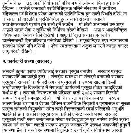
कुर्ने भनिन्छ । तर, अर्काे निर्वाचनको परिणाम पनि त्योभन्दा भिन्न हुन सक्ने
देखिन्न । त्यसैले जनताको प्रतिनिधिमूलक भनिने संस्थामा नै उत्पीडन
बहिष्करण एवं विभेदमा परेका जनताको प्रतिनिधित्व हुन सक्ने स्थिति देखिँैन
। जनताको वास्तविक प्रतिनिधित्व हुन नसक्ने संस्था जनताको
सार्वभौमसत्ताको प्रयोग हुने थलो हुनै सक्दैन । यो छोटो अभ्यासले बरु आफू
आफूले पाउने सेवा र सुविधाको निर्धारण गरेको देखियो । आफू र आफूकेन्द्रित
विधेयकहरु निर्माण गरेको देखियो । आफूकेन्द्रित सरकार बनाउने र
ढाल्नेसम्बन्धी हिसाबकिताब गर्नेगरेको देखियो । आफूकेन्द्रित भएर न्यायालयमा
हस्तक्षेप गरेको पनि देखियो । प्रेस स्वतन्त्रतामा अकुंश लगाउने कानून बनाएर
लागू गरेको देखियो ।
२. कार्यकारी संस्था (सरकार )
संसदले बहुमत प्राप्त व्यक्तिलाई सरकार प्रमुख बनाउँछ । सरकार प्रमुख
संसदप्रति जवाफदेही हुन्छ । संसदीय व्यवस्था मा संसदले बनाएको सरकार
प्रमुख नै राज्यको कार्यकारी अंग को प्रमुख हो । २००७ सालमा दिल्ली
सम्झौताभएपछि दिल्लीबाट नै नेपालको कार्यकारी प्रमुख तोकेर पठाइदिएको
यर्थाथ हो । त्यसको निरन्तरताको पछिल्लो कडी २०६२ सालमा दिल्लीमै
सम्पन्न १२ बुदेँ समभ्mदारी हो । यो निरन्तरता यद्यपि कायम छ । २०६२
सालपछिका चरणमा त देशका विभिन्न राजनीतिक नियुक्ती र प्रशासक वा सुरक्षा
प्रमुख समेतको नियुक्तीमा समेत त्यही निरन्तरताको छायाँ परिरहेको अनुभूति
भइरहेको छ । सरकार प्रमुख स्वयं कसैको एजेण्ट जस्तो भएमा, सरकार
प्रमुखले गल्ती गरेमा जनतासमक्ष गरेका प्रतिवद्धताहरु पूरा नगरेमा शान्ति सुरक्षा
कायम गर्न नसकेमा त्यस्तो सरकार प्रमुख जनताप्रति प्रत्यक्ष जवाफदेही हुनुपर्ने
व्यवस्था छैन । यस्तो अवस्थामा सिद्धान्ततः ५ वर्ष कुर्ने र निर्वाचनमा त्यस्तो