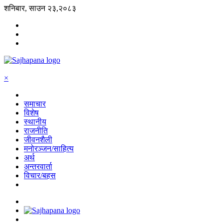
शनिबार, साउन २३,२०८३
×
समाचार
विशेष
स्थानीय
राजनीति
जीवनशैली
मनोरञ्जन/साहित्य
अर्थ
अन्तरवार्ता
विचार/बहस