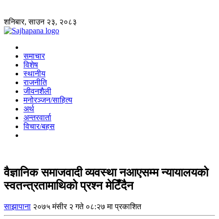
शनिबार, साउन २३, २०८३
समाचार
विशेष
स्थानीय
राजनीति
जीवनशैली
मनोरञ्जन/साहित्य
अर्थ
अन्तरवार्ता
विचार/बहस
वैज्ञानिक समाजवादी व्यवस्था नआएसम्म न्यायालयको
स्वतन्त्रतामाथिको प्रश्न मेटिँदैन
साझापाना
२०७५ मंसीर २ गते ०८:२७ मा प्रकाशित