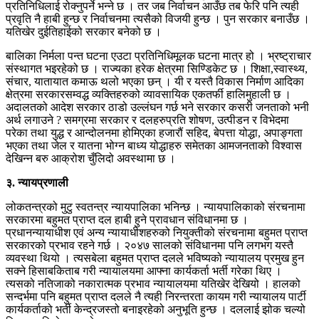
प्रतिनिधिलाई रोक्नुपर्ने भन्ने छ । तर जब निर्वाचन आउँछ तब फेरि पनि त्यही
प्रवृति नै हाबी हुन्छ र निर्वाचनमा त्यसैको विजयी हुन्छ । पुन सरकार बनाउँछ ।
यतिखेर दुईतिहाईको सरकार बनेको छ ।
बालिका निर्मला पन्त घटना एउटा प्रतिनिधिमूलक घटना मात्र हो । भ्रष्ट्राचार
संस्थागत भइरहेको छ । राज्यका हरेक क्षेत्रमा सिण्डिकेट छ । शिक्षा,स्वास्थ्य,
संचार, यातायात कमाऊ थलो भएका छन् । यी र यस्तै विकास निर्माण आदिका
क्षेत्रमा सरकारसम्वद्ध व्यक्तिहरुको व्यावसायिक एकतर्फी हालिमुहाली छ ।
अदालतको आदेश सरकार ठाडो उल्लंघन गर्छ भने सरकार कसरी जनताको भनी
अर्थ लगाउने ? समग्रमा सरकार र दलहरुप्रति शोषण, उत्पीडन र विभेदमा
परेका तथा युद्ध र आन्दोलनमा होमिएका हजारौं सहिद, बेपत्ता योद्धा, अपाङ्गता
भएका तथा जेल र यातना भोग्न बाध्य योद्धाहरु समेतका आमजनताको विश्वास
देखिन्न बरु आक्रोश चुँलिदो अवस्थामा छ ।
३. न्यायप्रणाली
लोकतन्त्रको मुटु स्वतन्त्र न्यायपालिका भनिन्छ । न्यायपालिकाको संरचनामा
सरकारमा बहुमत प्राप्त दल हाबी हुने प्रावधान संविधानमा छ ।
प्रधानन्यायाधीश एवं अन्य न्यायाधीशहरुको नियुक्तीको संरचनामा बहुमत प्राप्त
सरकारको प्रभाव रहने गर्छ । २०४७ सालको संविधानमा पनि लगभग यस्तै
व्यवस्था थियो । त्यसबेला बहुमत प्राप्त दलले भविष्यको न्यायालय प्रमुख हुन
सक्ने हिसाबकिताब गरी न्यायालयमा आफ्ना कार्यकर्ता भर्ती गरेका थिए ।
त्यसको नतिजाको नकारात्मक प्रभाव न्यायालयमा यतिखेर देखियो । हालको
सन्दर्भमा पनि बहुमत प्राप्त दलले नै त्यही निरन्तरता कायम गरी न्यायालय पार्टी
कार्यकर्ताको भर्ती केन्द्रजस्तो बनाइरहेको अनुभूति हुन्छ । दललाई झोक चल्यो