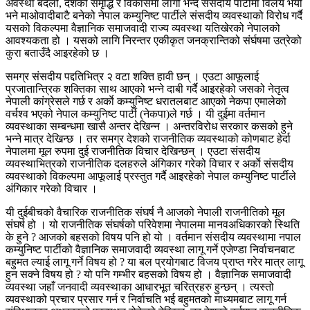
अवस्था बदलौं, देशको समृद्धि र विकासमा लागौं भन्दै संसदीय पार्टीमा विलय भयो
भने माओवादीबाटै बनेको नेपाल कम्युनिष्ट पार्टीले संसदीय व्यवस्थाको विरोध गर्दै
यसको विकल्पमा वैज्ञानिक समाजवादी राज्य व्यवस्था यतिखेरको नेपालको
आवश्यकता हो । यसको लागि निरन्तर एकीकृत जनक्रान्तिको संर्घषमा उत्रेको
कुरा बताउँदै आइरहेको छ ।
समग्र संसदीय पद्दतिभित्र २ वटा शक्ति हावी छन् । एउटा आफूलाई
प्रजातान्त्रिक शक्तिका साथ आएको भन्ने दाबी गर्दै आइरहेको जसको नेतृत्व
नेपाली कांग्रेसले गर्छ र अर्काे कम्युनिष्ट धरातलबाट आएको नेकपा एमालेको
वर्चश्व भएको नेपाल कम्युनिष्ट पार्टी (नेकपा)ले गर्छ । यी दुईमा वर्तमान
व्यवस्थाका सम्बन्धमा खासै अन्तर देखिन्न । अन्तरविरोध सरकार कसको हुने
भन्ने मात्र देखिन्छ । तर समग्र देशको राजनीतिक व्यवस्थाको कोणबाट हेर्दा
नेपालमा मूल रुपमा दुई राजनीतिक विचार देखिन्छन् । एउटा संसदीय
व्यवस्थाभित्रको राजनीतिक दलहरुले अंगिकार गरेको विचार र अर्काे संसदीय
व्यवस्थाको विकल्पमा आफूलाई प्रस्तुत गर्दै आइरहेको नेपाल कम्युनिष्ट पार्टीले
अंगिकार गरेको विचार ।
यी दुईबीचको वैचारिक राजनीतिक संघर्ष नै आजको नेपाली राजनीतिको मूल
संघर्ष हो । यो राजनीतिक संघर्षको परिवेशमा नेपालमा मानवअधिकारको स्थिति
के हुने ? आजको बहसको विषय पनि हो यो । वर्तमान संसदीय व्यवस्थामा नपाल
कम्युनिष्ट पार्टीको वैज्ञानिक समाजवादी व्यवस्था लागू गर्ने एजेण्डा निर्वाचनबाट
बहुमत ल्याई लागू गर्ने विषय हो ? या बल प्रयोगबाट विजय प्राप्त गरेर मात्र लागू
हुन सक्ने विषय हो ? यो पनि गम्भीर बहसको विषय हो । वैज्ञानिक समाजवादी
व्यवस्था जहाँ जनवादी व्यवस्थाका आधारभूत चरित्रहरु हुन्छन् । त्यस्तो
व्यवस्थाको प्रचार प्रसार गर्न र निर्वाचति भई बहुमतको माध्यमबाट लागू गर्न