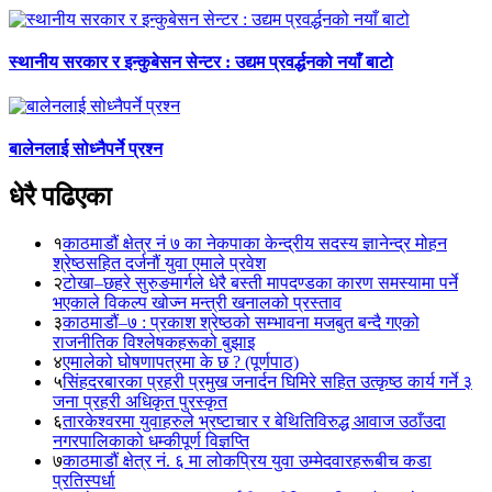
स्थानीय सरकार र इन्कुबेसन सेन्टर : उद्यम प्रवर्द्धनको नयाँ बाटो
बालेनलाई सोध्नैपर्ने प्रश्न
धेरै पढिएका
१
काठमाडौं क्षेत्र नं ७ का नेकपाका केन्द्रीय सदस्य ज्ञानेन्द्र मोहन
श्रेष्ठसहित दर्जनौं युवा एमाले प्रवेश
२
टोखा–छहरे सुरुङमार्गले धेरै बस्ती मापदण्डका कारण समस्यामा पर्ने
भएकाले विकल्प खोज्न मन्त्री खनालको प्रस्ताव
३
काठमाडौं–७ : प्रकाश श्रेष्ठको सम्भावना मजबुत बन्दै गएको
राजनीतिक विश्लेषकहरूको बुझाइ
४
एमालेको घोषणापत्रमा के छ ? (पूर्णपाठ)
५
सिंहदरबारका प्रहरी प्रमुख जनार्दन घिमिरे सहित उत्कृष्ठ कार्य गर्ने ३
जना प्रहरी अधिकृत पुरस्कृत
६
तारकेश्वरमा युवाहरुले भ्रष्टाचार र बेथितिविरुद्ध आवाज उठाँउदा
नगरपालिकाको धम्कीपूर्ण विज्ञप्ति
७
काठमाडौं क्षेत्र नं. ६ मा लोकप्रिय युवा उम्मेदवारहरूबीच कडा
प्रतिस्पर्धा