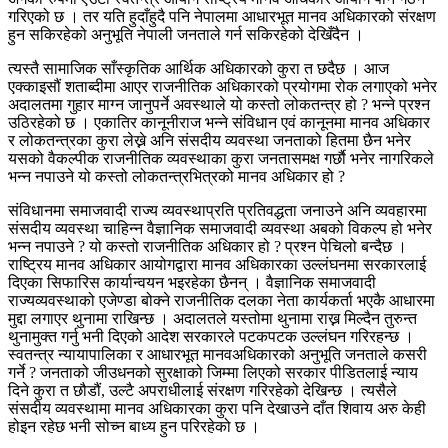
गरिएको छ । तर यति हुदाँहुदै पनि नेपालमा आधारभूत मानव अधिकारको संरक्षण
हुन सकिरहेको अनुभूति नेपाली जनताले गर्न सकिरहेको देखिँदैन ।
त्यस्तै सामाजिक साँस्कृतिक आर्थिक अधिकारको कुरा त छदैछ । आज
एक्काइसौं शताब्दीमा आएर राजनीतिक अधिकारको प्रयोगमा रोक लगाएको भनेर
अदालतमा गुहार माग्न जानुपर्ने अवस्थाले यो कस्तो लोकतन्त्र हो ? भन्ने प्रश्न
उठिरहेको छ । एकातिर कानूनीराज भन्ने संविधान एवं कानूनमा मानव अधिकार
र लोकतन्त्रका कुरा लेख्ने अनि संसदीय व्यवस्था जनताको हितमा छैन भनेर
यसको वैकल्पीक राजनीतिक व्यवस्थाका कुरा जनतासमक्ष गर्छाै भनेर नागरिकले
भन्न नपाउने यो कस्तो लोकतन्त्रभित्रको मानव अधिकार हो ?
संविधानमा समाजवादी राज्य व्यवस्थाप्रति प्रतिवद्धता जनाउने अनि व्यवहारमा
संसदीय व्यवस्था चाहिन्न वैज्ञानिक समाजवादी व्यवस्था अबको विकल्प हो भनेर
भन्न नपाउने ? यो कस्तो राजनीतिक अधिकार हो ? प्रश्न पेचिलो बन्दैछ ।
राष्ट्रिय मानव अधिकार आयोगद्वारा मानव अधिकारका उल्लंघनमा सरकारलाई
दिएका सिफारिस कार्यान्वयन भइरहेका छैनन् । वैज्ञानिक समाजवादी
राज्यव्यवस्थाको एजेण्डा बोक्ने राजनीतिक दलका नेता कार्यकर्ता भएकै आधारमा
मुद्दा लगाएर थुनामा राखिन्छ । अदालतले यस्तोमा थुनामा राख्न मिल्दैन तुरुन्त
थुनामुक्त गर्नु भनी दिएको आदेश सरकारले पटकपटक उल्लंघन गरिरहन्छ ।
स्वतन्त्र न्यायापालिका र आधारभूत मानवअधिकारको अनुभूति जनताले कसरी
गर्ने ? जनताको जीउधनको सुरक्षाको जिम्मा लिएको सरकार पीडितलाई न्याय
दिने कुरा त छौडौं, उल्टै अपराधीलाई संरक्षण गरिरहेको देखिन्छ । त्यसैले
संसदीय व्यवस्थामा मानव अधिकारका कुरा पनि देखाउने दाँत शिवाय अरु केही
होइन रहेछ भनी सोच्न बाध्य हुन परिरहेको छ ।