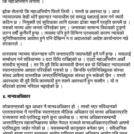
कि महाअभियोग लगायो ।
झोक सेलायो कि महाअभियोग फिर्ता लियो । यस्तो छ अवस्था छ । आज
न्यायालयमा केही थोरै इमान्दार न्यायाधीश एवं सम्वद्ध पक्षलाई काम गर्न ज्यादै
कठिन छ । नियुक्ती एवं सुविधाका लागि दलका ढोका चहार्ने प्रवृति कायमै छ ।
यसको मारमा आम जनता परिरहेका छन् । जनताका सामान्य विवादको टुङ्गो
लाग्न वर्षाै कुर्नेपर्ने हुन्छ । त्यसमा पनि हुने विभिन्न प्रभावको कारण न्यायको
सुनिश्चिततामा आवश्त हुने पनि देखिन्न न त अदालतको आदेश कार्यान्वयन गर्छ
सरकारले ।
वास्तवमा न्यायमा संलग्नहरु पनि जनताप्रति जवाफदेही हुनै पर्ने हुन्छ । यसलाई
सम्बोधन गर्न संविधानमा २ वटा विधि राखिएको छ । एउटा महाअभियोग अर्काे
संसदीय सुनवाई । तर यि दुवै विधि कामयावी छैनन् बरु यो विधिबाट न्यायलयको
स्वतन्त्रतामा आघात परिरहेको गुनासो छ । किनकि प्रतिनिधिमूलक संस्था
संसद आफैमा वास्तविक जनप्रतिनिधिमूलक संस्था हुन सकेको छैन । यस्तो
अवस्थामा यी दुवै विधि कामयावी हुन सक्ने अवस्थानै हुन सक्दैन । यो त
बाँदरको हातमा नरिवल भइरहेको छ ।
४. मानवअधिकार
लोकतन्त्रको मूल आधार नै मानवअधिकार हो । त्यसो भएर संविधानको
प्रस्तावनामा नै नागरिक स्वतन्त्रता मौलिक अधिकार एवं मानव अधिकारप्रति
राज्यसत्ता सधै प्रतिवद्ध रहने कुरा उल्लेख छ । मानव अधिकारसम्बन्धी
अन्तर्राष्ट्रिय महासन्धिहरुमा समेत नेपाल राज्यले मानवअधिकारप्रतिको आफ्नो
प्रतिवद्धता जाहेर गरेको छ । यससम्बन्धी कानूनहरु बनेका छन् । संवैधानिक
अंगको रुपमा एउटा स्वतन्त्र आयोग राष्ट्रिय मानव अधिकार आयोग पनि गठन