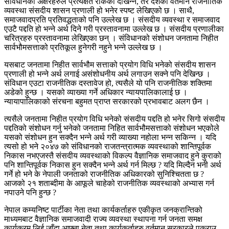
संविधानका अक्षरहरुले प्रत्यक्षत रोकेको देखिन्न, तर देशको वर्तमान राजनीतिक
व्यवस्था संसदीय शासन प्रणाली हो भनेर स्पष्ट लेखिएको छ । साथै,
समाजवादप्रति प्रतिवद्धताको पनि उल्लेख छ । संसदीय व्यवस्था र समाजवाद
एउटै पद्दति हो भन्ने अर्थ दिने गरी प्रस्तावनामा उल्लेख छ । संसदीय प्रणालीका
चरित्रहरु प्रस्तावनामा लेखिएका छन् । संविधानको संशोधन जनतामा निहीत
सार्वभौमसत्ताको प्रतिकूल हुनेगरी नहुने भन्ने उल्लेख छ ।
यसबाट जनतामा निहीत सार्वभौम सत्ताको प्रयोग विधि भनेको संसदीय शासन
प्रणाली हो भन्ने अर्थ लगाई असंशोधनीय अर्थ लगाउन सक्ने पनि देखिन्छ ।
संविधान एउटा राजनीतिक दस्तावेज हो, त्यसैले यो पनि राजनीतिक शक्तिमा
अडेको हुन्छ । यसको व्याख्या गर्ने अधिकार न्यायपालिकालाई छ ।
न्यायापालिकाको संरचना बहुमत प्राप्त सरकारको प्रभावबाट अलग छैन ।
त्यसैले जनतामा निहीत प्रयोग विधि भनेको संसदीय पद्दति हो भनेर सिगो संसदीय
पद्दतिको संशोधन गर्नु भनेको जनतामा निहित सार्वभौमसत्ताको संशोधन भएकोले
यसको संशोधन हुन सक्दैन भन्ने अर्थ गरी व्याख्या नहोला भन्न सकिन्न । यदि
त्यसो हो भने २०४७ को संविधानको राजतन्त्रात्मक व्यवस्थाको शान्तिपूर्वक
निकास नभएजस्तै संसदीय व्यवस्थाको विकल्प वैज्ञानिक समाजवाद हुने कुराको
पनि शान्तिपूर्वक निकास हुन सक्दैन भन्ने अर्थ गर्न मिल्छ ? यदि मिल्दैन भनी अर्थ
गर्ने हो भने के नेपाली जनताको राजनीतिक अधिकारको सुनिश्चितता छ ?
आजको २१ शताब्दीमा के आफूले चाहेको राजनीतिक व्यवस्थाको अभ्यास गर्न
नपाउने पनि हुन्छ ?
नेपाल कम्यनिष्ट पार्टीका नेता तथा कार्यकर्ताहरु एकीकृत जनक्रान्तिको
माध्यमबाट वैज्ञानिक समाजवादी राज्य व्यवस्था स्थापना गर्न जनता समक्ष
कार्यक्रम लिई जाँदा आफ्ना नेता तथा कार्यकर्ताहरु वर्तमान सरकारले पक्राउ