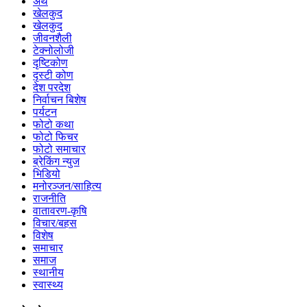
अर्थ
खेलकुद
खेलकुद
जीवनशैली
टेक्नोलोजी
दृष्टिकोण
दृस्टी कोण
देश परदेश
निर्वाचन बिशेष
पर्यटन
फोटो कथा
फोटो फिचर
फोटो समाचार
ब्रेकिंग न्युज
भिडियो
मनोरञ्जन/साहित्य
राजनीति
वातावरण-कृषि
विचार/बहस
विशेष
समाचार
समाज
स्थानीय
स्वास्थ्य