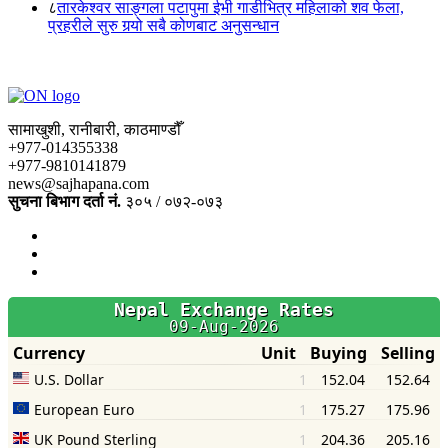
८
तारकेश्वर साङ्गला पटापुमा ईभी गाडीभित्र महिलाको शव फेला,
प्रहरीले सुरु गर्‍यो सबै कोणबाट अनुसन्धान
सामाखुशी, रानीबारी, काठमाण्डौँ
+977-014355338
+977-9810141879
news@sajhapana.com
सुचना बिभाग दर्ता नं.
३०५ / ०७२-०७३