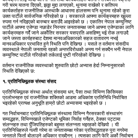
गरी चरम यातना दिएको, झठ्ठा मुद्दा लगाएको, थुनामा राखेको र कतिपय
कार्यकर्ताहरु राजनीतिक आस्थाकै आधारमा हालसम्म पनि थुनामा रहेको कुरा
उक्त पार्टीले सार्वजनिक गरिरहेको छ । सरकारले आफ्ना कार्यक्रमहरु खुल्ला
रुपमा गर्न नदिइएको बारम्बार बताउँदै आइरहेको छ । एकातिर नेपाल कम्युनिष्ट
पार्टीले आफ्ना एजेण्डा नछाडेर निरन्तर जनतासमक्ष जाने आफ्ना एजेण्डाका लागि
कार्यक्रमहरु गर्दै जाने अर्काेतिर सरकार यसप्रति असहिष्णु भई रोक लगाउदै
जाने जस्ता कार्यहरुबाट देशमा मानवअधिकारको सहज वातावरण नभई
मानवअधिकार प्रभावित हुने स्थिति पनि देखिन्छ । यसले त वर्तमान संसदीय
व्यवस्थाले नेपाली जनतामा रहको अन्तरविरोधको अन्त्य गर्न सक्दैन भनी नेपाल
कम्युनिष्ट पार्टीले गरिरहेको तर्कलाई पुष्टी गरिरहेको देखिन्छ ।
वर्तमान राजनीतिक व्यवस्थाको शुरुवाति छोटो अभ्यास हेर्दा निम्नानुसारको
स्थिति देखिएको छ:
१. प्रतिनिधिमूलक संस्था संसद
प्रतिनिधिमूलक संस्था अर्थात् संसदमा धन, पैसा तथा विभिन्न किसिमका
प्रलोभनहरु एवं राजनीतिक शक्तिको आडमा अधिकांश प्रतिनिधि निर्वाचित
भइरहेको प्रत्यक्ष अनुभूति हाम्रो छोटो अभ्यासमा भइरहेको छ ।
गत निर्वाचनबाट प्रतिनिधिमूलक संस्थामा विभिन्न गैरसरकारी संस्थासंग
सम्वद्धहरु, विभिन्नखाले एजेण्टको भूमिका निर्वाह गर्नेहरु, ठेक्का पट्टामा
संलग्नहरु तथा पुँजिपतिहरुको बहुमत संलग्नता भइरहको देखियो । यी
प्रतिनिधिहरुले गल्ती गरेमा वा जनतासमक्ष गरेका प्रतिवद्धताहरु पुरा नगरेमा
जनताले फिर्ता बोलाउने अधिकार राख्दैनन् । त्यसका लागि फेरि अर्काे निर्वाचन