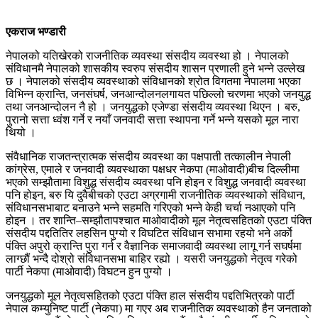
एकराज भण्डारी
नेपालको यतिखेरको राजनीतिक व्यवस्था संसदीय व्यवस्था हो । नेपालको
संविधानमै नेपालको शासकीय स्वरुप संसदीय शासन प्रणाली हुने भन्ने उल्लेख
छ । नेपालको संसदीय व्यवस्थाको संविधानको श्रोत विगतमा नेपालमा भएका
विभिन्न क्रान्ति, जनसंघर्ष, जनआन्दोलनलगायत पछिल्लो चरणमा भएको जनयुद्ध
तथा जनआन्दोलन नै हो । जनयुद्धको एजेण्डा संसदीय व्यवस्था थिएन । बरु,
पुरानो सत्ता ध्वंश गर्ने र नयाँ जनवादी सत्ता स्थापना गर्ने भन्ने यसको मूल नारा
थियो ।
संवैधानिक राजतन्त्रात्मक संसदीय व्यवस्था का पक्षपाती तत्कालीन नेपाली
कांग्रेस, एमाले र जनवादी व्यवस्थाका पक्षधर नेकपा (माओवादी)बीच दिल्लीमा
भएको सम्झौतामा विशुद्ध संसदीय व्यवस्था पनि होइन र विशुद्ध जनवादी व्यवस्था
पनि होइन, बरु यि दुवैबीचको एउटा अग्रगामी राजनीतिक व्यवस्थाको संविधान,
संविधानसभाबाट बनाउने भन्ने सहमति गरिएको भन्ने केही चर्चा नआएको पनि
होइन । तर शान्ति–सम्झौतापश्चात माओवादीको मूल नेतृत्वसहितको एउटा पंक्ति
संसदीय पद्दतितिर लहसिन पुग्यो र विघटित संविधान सभामा रहयो भने अर्काे
पंक्ति अपुरो क्रान्ति पुरा गर्न र वैज्ञानिक समाजवादी व्यवस्था लागू गर्न सघर्षमा
लाग्छौं भन्दै दोश्रो संविधानसभा बाहिर रह्यो । यसरी जनयुद्धको नेतृत्व गरेको
पार्टी नेकपा (माओवादी) विघटन हुन पुग्यो ।
जनयुद्धको मूल नेतृत्वसहितको एउटा पंक्ति हाल संसदीय पद्दतिभित्रको पार्टी
नेपाल कम्युनिष्ट पार्टी (नेकपा) मा गएर अब राजनीतिक व्यवस्थाको हैन जनताको