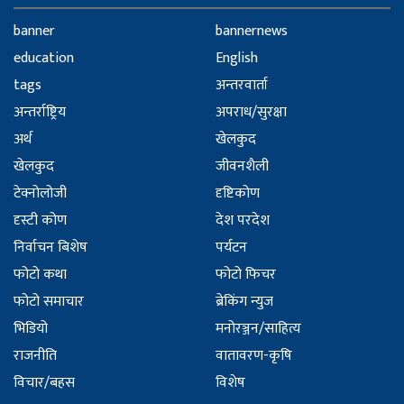
banner
bannernews
education
English
tags
अन्तरवार्ता
अन्तर्राष्ट्रिय
अपराध/सुरक्षा
अर्थ
खेलकुद
खेलकुद
जीवनशैली
टेक्नोलोजी
दृष्टिकोण
दृस्टी कोण
देश परदेश
निर्वाचन बिशेष
पर्यटन
फोटो कथा
फोटो फिचर
फोटो समाचार
ब्रेकिंग न्युज
भिडियो
मनोरञ्जन/साहित्य
राजनीति
वातावरण-कृषि
विचार/बहस
विशेष