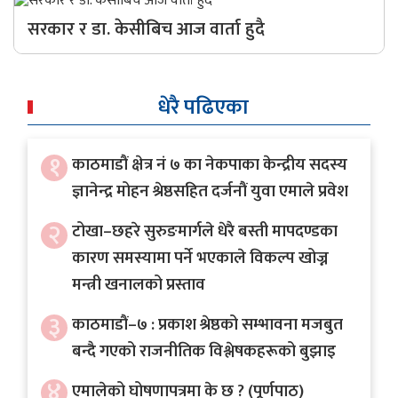
अर्थ
सरकार र डा. केसीबिच आज वार्ता हुदै
अन्तरवार्ता
विचार/
धेरै पढिएका
बहस
१
काठमाडौं क्षेत्र नं ७ का नेकपाका केन्द्रीय सदस्य
ज्ञानेन्द्र मोहन श्रेष्ठसहित दर्जनौं युवा एमाले प्रवेश
२
टोखा–छहरे सुरुङमार्गले धेरै बस्ती मापदण्डका
कारण समस्यामा पर्ने भएकाले विकल्प खोज्न
मन्त्री खनालको प्रस्ताव
३
काठमाडौं–७ : प्रकाश श्रेष्ठको सम्भावना मजबुत
बन्दै गएको राजनीतिक विश्लेषकहरूको बुझाइ
४
एमालेको घोषणापत्रमा के छ ? (पूर्णपाठ)