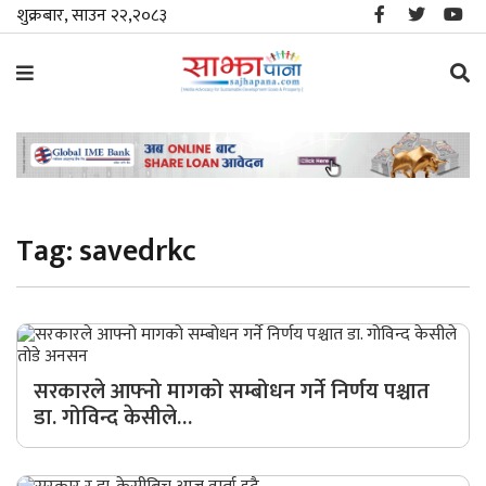
शुक्रबार, साउन २२,२०८३
समाचार
विशेष
Tag:
savedrkc
स्थानीय
राजनीति
जीवनशैली
सरकारले आफ्नो मागको सम्बोधन गर्ने निर्णय पश्चात
डा. गोविन्द केसीले…
मनोरञ्जन/
साहित्य