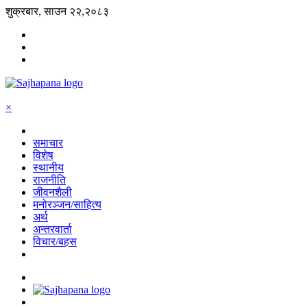
शुक्रबार, साउन २२,२०८३
×
समाचार
विशेष
स्थानीय
राजनीति
जीवनशैली
मनोरञ्जन/साहित्य
अर्थ
अन्तरवार्ता
विचार/बहस