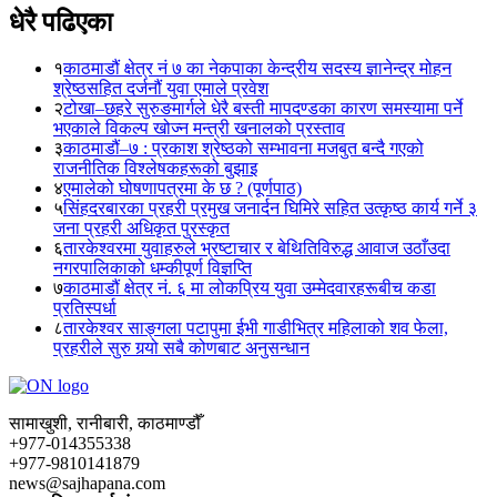
धेरै पढिएका
१
काठमाडौं क्षेत्र नं ७ का नेकपाका केन्द्रीय सदस्य ज्ञानेन्द्र मोहन
श्रेष्ठसहित दर्जनौं युवा एमाले प्रवेश
२
टोखा–छहरे सुरुङमार्गले धेरै बस्ती मापदण्डका कारण समस्यामा पर्ने
भएकाले विकल्प खोज्न मन्त्री खनालको प्रस्ताव
३
काठमाडौं–७ : प्रकाश श्रेष्ठको सम्भावना मजबुत बन्दै गएको
राजनीतिक विश्लेषकहरूको बुझाइ
४
एमालेको घोषणापत्रमा के छ ? (पूर्णपाठ)
५
सिंहदरबारका प्रहरी प्रमुख जनार्दन घिमिरे सहित उत्कृष्ठ कार्य गर्ने ३
जना प्रहरी अधिकृत पुरस्कृत
६
तारकेश्वरमा युवाहरुले भ्रष्टाचार र बेथितिविरुद्ध आवाज उठाँउदा
नगरपालिकाको धम्कीपूर्ण विज्ञप्ति
७
काठमाडौं क्षेत्र नं. ६ मा लोकप्रिय युवा उम्मेदवारहरूबीच कडा
प्रतिस्पर्धा
८
तारकेश्वर साङ्गला पटापुमा ईभी गाडीभित्र महिलाको शव फेला,
प्रहरीले सुरु गर्‍यो सबै कोणबाट अनुसन्धान
सामाखुशी, रानीबारी, काठमाण्डौँ
+977-014355338
+977-9810141879
news@sajhapana.com