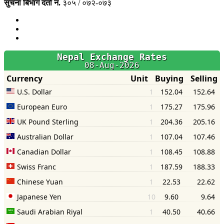
सुचना बिभाग दर्ता नं.
३०५ / ०७२-०७३