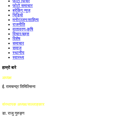
फोटो फिचर
फोटो समाचार
ब्रेकिंग न्युज
भिडियो
मनोरञ्जन/साहित्य
राजनीति
वातावरण-कृषि
विचार/बहस
विशेष
समाचार
समाज
स्थानीय
स्वास्थ्य
हाम्रो बारे
अध्यक्ष
ई. रामचन्द्र तिमिल्सिना
संस्थापक अध्यक्ष/सल्लाहकार
डा. राजु गुरुङ्ग