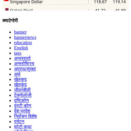
क्याटेगोरी
banner
bannernews
education
English
tags
अन्तरवार्ता
अन्तर्राष्ट्रिय
अपराध/सुरक्षा
अर्थ
खेलकुद
खेलकुद
जीवनशैली
टेक्नोलोजी
दृष्टिकोण
दृस्टी कोण
देश परदेश
निर्वाचन बिशेष
पर्यटन
फोटो कथा