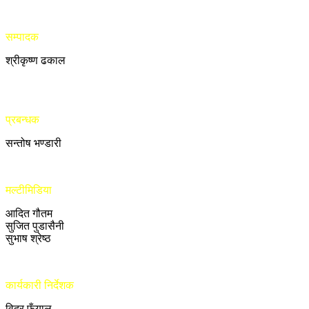
सम्पादक
श्रीकृष्ण ढकाल
प्रबन्धक
सन्तोष भण्डारी
मल्टीमिडिया
आदित गौतम
सुजित पुडासैनी
सुभाष श्रेष्ठ
कार्यकारी निर्देशक
विदुर फुँयाल