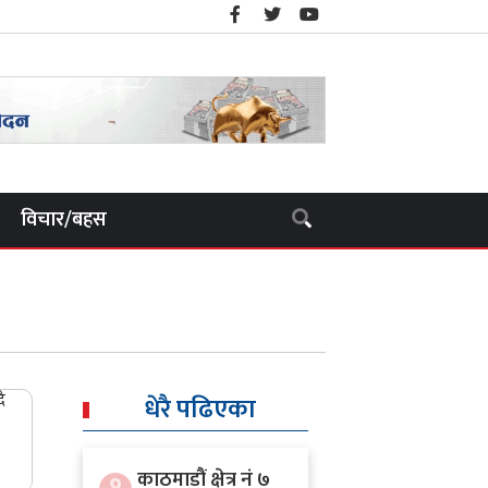
विचार/बहस
धेरै पढिएका
काठमाडौं क्षेत्र नं ७