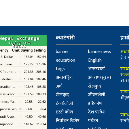
क्याटेगोरी
हाम्र
banner
bannernews
अध्यक
ई. रा
education
English
tags
अन्तरवार्ता
संस्थ
सल्ल
अन्तर्राष्ट्रिय
अपराध/सुरक्षा
डा. रा
अर्थ
खेलकुद
सम्प
खेलकुद
जीवनशैली
श्री
टेक्नोलोजी
दृष्टिकोण
दृस्टी कोण
देश परदेश
प्रबन
निर्वाचन बिशेष
पर्यटन
सन्तो