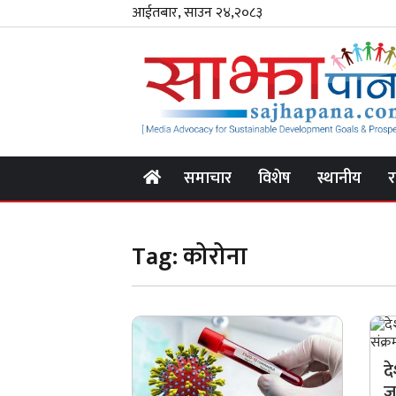
आईतबार, साउन २४,२०८३
समाचार
विशेष
स्थानीय
र
Tag:
कोरोना
द
ज