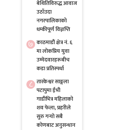
बेथितिविरुद्ध आवाज
उठाँउदा
नगरपालिकाको
धम्कीपूर्ण विज्ञप्ति
७
काठमाडौं क्षेत्र नं. ६
मा लोकप्रिय युवा
उम्मेदवारहरूबीच
कडा प्रतिस्पर्धा
तारकेश्वर साङ्गला
८
पटापुमा ईभी
गाडीभित्र महिलाको
शव फेला, प्रहरीले
सुरु गर्‍यो सबै
कोणबाट अनुसन्धान