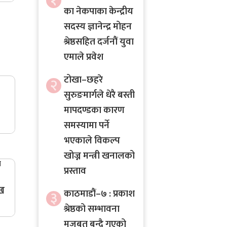
१
का नेकपाका केन्द्रीय
सदस्य ज्ञानेन्द्र मोहन
श्रेष्ठसहित दर्जनौं युवा
एमाले प्रवेश
टोखा–छहरे
२
सुरुङमार्गले धेरै बस्ती
मापदण्डका कारण
समस्यामा पर्ने
भएकाले विकल्प
खोज्न मन्त्री खनालको
प्रस्ताव
ख
काठमाडौं–७ : प्रकाश
३
श्रेष्ठको सम्भावना
मजबुत बन्दै गएको