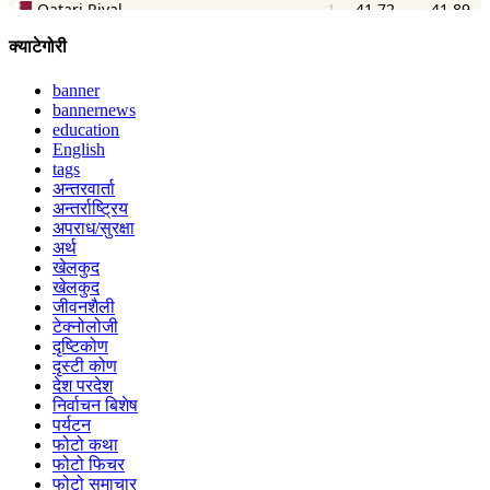
क्याटेगोरी
banner
bannernews
education
English
tags
अन्तरवार्ता
अन्तर्राष्ट्रिय
अपराध/सुरक्षा
अर्थ
खेलकुद
खेलकुद
जीवनशैली
टेक्नोलोजी
दृष्टिकोण
दृस्टी कोण
देश परदेश
निर्वाचन बिशेष
पर्यटन
फोटो कथा
फोटो फिचर
फोटो समाचार