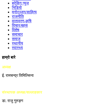
ब्रेकिंग न्युज
भिडियो
मनोरञ्जन/साहित्य
राजनीति
वातावरण-कृषि
विचार/बहस
विशेष
समाचार
समाज
स्थानीय
स्वास्थ्य
हाम्रो बारे
अध्यक्ष
ई. रामचन्द्र तिमिल्सिना
संस्थापक अध्यक्ष/सल्लाहकार
डा. राजु गुरुङ्ग