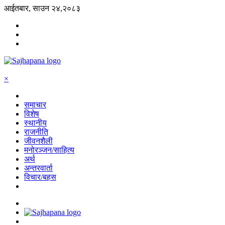
आईतबार, साउन २४,२०८३
×
समाचार
विशेष
स्थानीय
राजनीति
जीवनशैली
मनोरञ्जन/साहित्य
अर्थ
अन्तरवार्ता
विचार/बहस