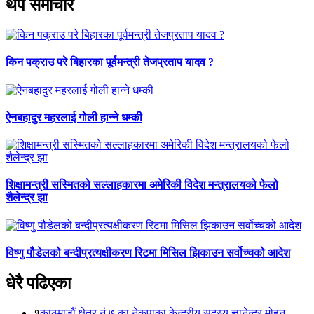
थप समाचार
किन पक्राउ परे बिहारका पूर्वमन्त्री तेजप्रताप यादव ?
ऐनबहादुर महरलाई गोली हान्ने धम्की
शिक्षामन्त्री सस्मितको सल्लाहकारमा अमेरिकी विदेश मन्त्रालयको फेलो
शैलेन्द्र झा
विष्णु पौडेलको बन्दीप्रत्यक्षीकरण रिटमा मिसिल झिकाउन सर्वोच्चको आदेश
धेरै पढिएका
१
काठमाडौं क्षेत्र नं ७ का नेकपाका केन्द्रीय सदस्य ज्ञानेन्द्र मोहन