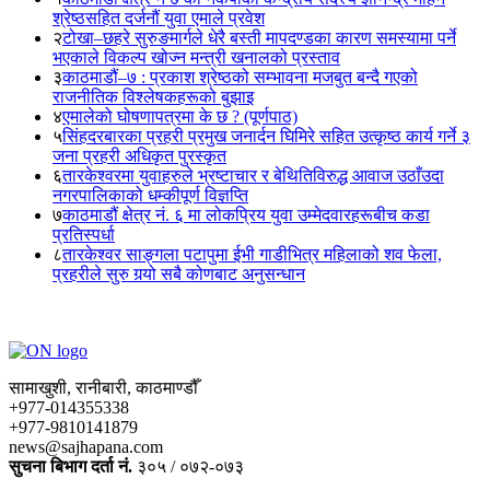
श्रेष्ठसहित दर्जनौं युवा एमाले प्रवेश
२
टोखा–छहरे सुरुङमार्गले धेरै बस्ती मापदण्डका कारण समस्यामा पर्ने
भएकाले विकल्प खोज्न मन्त्री खनालको प्रस्ताव
३
काठमाडौं–७ : प्रकाश श्रेष्ठको सम्भावना मजबुत बन्दै गएको
राजनीतिक विश्लेषकहरूको बुझाइ
४
एमालेको घोषणापत्रमा के छ ? (पूर्णपाठ)
५
सिंहदरबारका प्रहरी प्रमुख जनार्दन घिमिरे सहित उत्कृष्ठ कार्य गर्ने ३
जना प्रहरी अधिकृत पुरस्कृत
६
तारकेश्वरमा युवाहरुले भ्रष्टाचार र बेथितिविरुद्ध आवाज उठाँउदा
नगरपालिकाको धम्कीपूर्ण विज्ञप्ति
७
काठमाडौं क्षेत्र नं. ६ मा लोकप्रिय युवा उम्मेदवारहरूबीच कडा
प्रतिस्पर्धा
८
तारकेश्वर साङ्गला पटापुमा ईभी गाडीभित्र महिलाको शव फेला,
प्रहरीले सुरु गर्‍यो सबै कोणबाट अनुसन्धान
सामाखुशी, रानीबारी, काठमाण्डौँ
+977-014355338
+977-9810141879
news@sajhapana.com
सुचना बिभाग दर्ता नं.
३०५ / ०७२-०७३