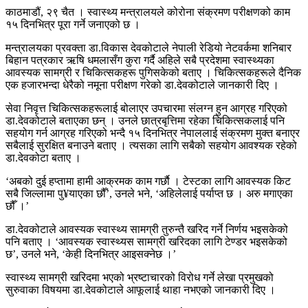
काठमाडौं, २९ चैत । स्वास्थ्य मन्त्रालयले कोरोना संक्रमण परीक्षणको काम
१५ दिनभित्र पूरा गर्ने जनाएको छ ।
मन्त्रालयका प्रवक्ता डा.विकास देवकोटाले नेपाली रेडियो नेटवर्कमा शनिबार
बिहान पत्रकार ऋषि धमलासँग कुरा गर्दै अहिले सबै प्रदेशमा स्वास्थ्यका
आवस्यक सामग्री र चिकित्सकहरू पुगिसकेको बताए । चिकित्सकहरूले दैनिक
एक हजारभन्दा धेरैको नमूना परीक्षण गरेको डा.देवकोटाले जानकारी दिए ।
सेवा निवृत्त चिकित्सकहरूलाई बोलाएर उपचारमा संलग्न हुन आग्रह गरिएको
डा.देवकोटाले बताएका छन् । उनले छात्रबृत्तिमा रहेका चिकित्सकलाई पनि
सहयोग गर्न आग्रह गरिएको भन्दै १५ दिनभित्र नेपाललाई संक्रमण मुक्त बनाएर
सबैलाई सुरक्षित बनाउने बताए । त्यसका लागि सबैको सहयोग आवश्यक रहेको
डा.देवकोटा बताए ।
‘अबको दुई हप्तामा हामी आक्रमक काम गर्छाै । टेस्टका लागि आवस्यक किट
सबै जिल्लामा पु¥याएका छौँ’, उनले भने, ‘अहिलेलाई पर्याप्त छ । अरु मगाएका
छौँ ।’
डा.देवकोटाले आवस्यक स्वास्थ्य सामग्री तुरुन्तै खरिद गर्ने निर्णय भइसकेको
पनि बताए । ‘आवस्यक स्वास्थ्यस सामग्री खरिदका लागि टेण्डर भइसकेको
छ’, उनले भने, ‘केही दिनभित्र आइसक्नेछ ।’
स्वास्थ्य सामग्री खरिदमा भएको भ्रष्टाचारको विरोध गर्ने लेखा प्रमुखको
सुरुवाका विषयमा डा.देवकोटाले आफूलाई थाहा नभएको जानकारी दिए ।