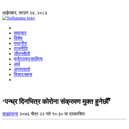
आईतबार, साउन २४, २०८३
समाचार
विशेष
स्थानीय
राजनीति
जीवनशैली
मनोरञ्जन/साहित्य
अर्थ
अन्तरवार्ता
विचार/बहस
‘पन्ध्र दिनभित्र कोरोना संक्रमण मुक्त हुनेछौँ’
साझापाना
२०७६ चैत्र २९ गते १०:३० मा प्रकाशित