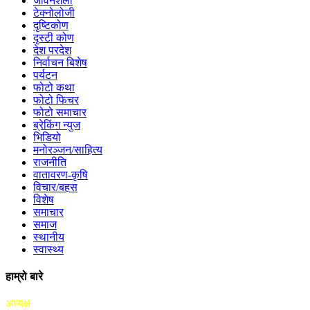
जीवनशैली
टेक्नोलोजी
दृष्टिकोण
दृस्टी कोण
देश परदेश
निर्वाचन बिशेष
पर्यटन
फोटो कथा
फोटो फिचर
फोटो समाचार
ब्रेकिंग न्युज
भिडियो
मनोरञ्जन/साहित्य
राजनीति
वातावरण-कृषि
विचार/बहस
विशेष
समाचार
समाज
स्थानीय
स्वास्थ्य
हाम्रो बारे
अध्यक्ष