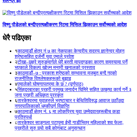
शैलेन्द्र झा
विष्णु पौडेलको बन्दीप्रत्यक्षीकरण रिटमा मिसिल झिकाउन सर्वोच्चको आदेश
धेरै पढिएका
१
काठमाडौं क्षेत्र नं ७ का नेकपाका केन्द्रीय सदस्य ज्ञानेन्द्र मोहन
श्रेष्ठसहित दर्जनौं युवा एमाले प्रवेश
२
टोखा–छहरे सुरुङमार्गले धेरै बस्ती मापदण्डका कारण समस्यामा पर्ने
भएकाले विकल्प खोज्न मन्त्री खनालको प्रस्ताव
३
काठमाडौं–७ : प्रकाश श्रेष्ठको सम्भावना मजबुत बन्दै गएको
राजनीतिक विश्लेषकहरूको बुझाइ
४
एमालेको घोषणापत्रमा के छ ? (पूर्णपाठ)
५
सिंहदरबारका प्रहरी प्रमुख जनार्दन घिमिरे सहित उत्कृष्ठ कार्य गर्ने ३
जना प्रहरी अधिकृत पुरस्कृत
६
तारकेश्वरमा युवाहरुले भ्रष्टाचार र बेथितिविरुद्ध आवाज उठाँउदा
नगरपालिकाको धम्कीपूर्ण विज्ञप्ति
७
काठमाडौं क्षेत्र नं. ६ मा लोकप्रिय युवा उम्मेदवारहरूबीच कडा
प्रतिस्पर्धा
८
तारकेश्वर साङ्गला पटापुमा ईभी गाडीभित्र महिलाको शव फेला,
प्रहरीले सुरु गर्‍यो सबै कोणबाट अनुसन्धान