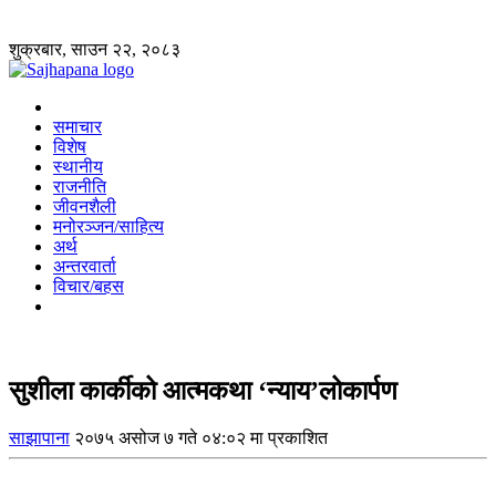
शुक्रबार, साउन २२, २०८३
समाचार
विशेष
स्थानीय
राजनीति
जीवनशैली
मनोरञ्जन/साहित्य
अर्थ
अन्तरवार्ता
विचार/बहस
सुशीला कार्कीको आत्मकथा ‘न्याय’लोकार्पण
साझापाना
२०७५ असोज ७ गते ०४:०२ मा प्रकाशित