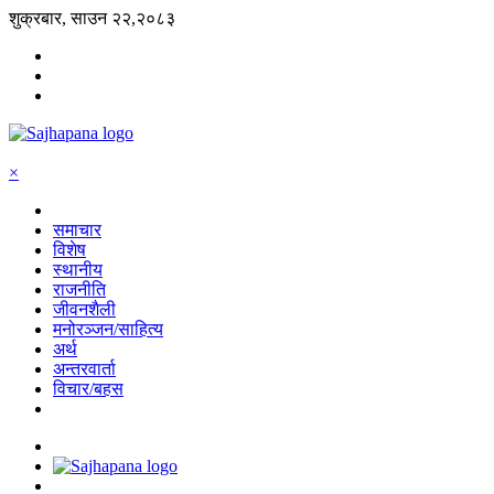
शुक्रबार, साउन २२,२०८३
×
समाचार
विशेष
स्थानीय
राजनीति
जीवनशैली
मनोरञ्जन/साहित्य
अर्थ
अन्तरवार्ता
विचार/बहस