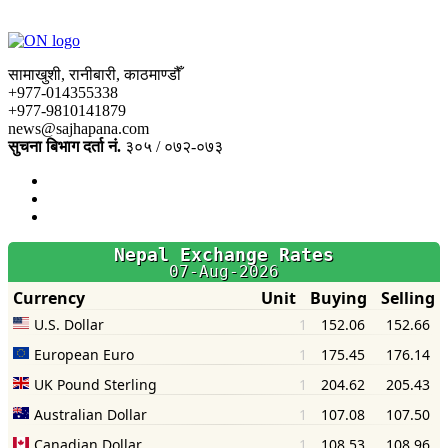
सामाखुशी, रानीबारी, काठमाण्डौँ
+977-014355338
+977-9810141879
news@sajhapana.com
सुचना बिभाग दर्ता नं.
३०५ / ०७२-०७३