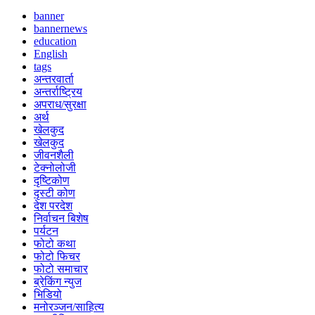
banner
bannernews
education
English
tags
अन्तरवार्ता
अन्तर्राष्ट्रिय
अपराध/सुरक्षा
अर्थ
खेलकुद
खेलकुद
जीवनशैली
टेक्नोलोजी
दृष्टिकोण
दृस्टी कोण
देश परदेश
निर्वाचन बिशेष
पर्यटन
फोटो कथा
फोटो फिचर
फोटो समाचार
ब्रेकिंग न्युज
भिडियो
मनोरञ्जन/साहित्य