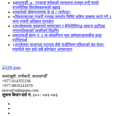
३
काठमाडौं–७ : प्रकाश श्रेष्ठको सम्भावना मजबुत बन्दै गएको
राजनीतिक विश्लेषकहरूको बुझाइ
४
एमालेको घोषणापत्रमा के छ ? (पूर्णपाठ)
५
सिंहदरबारका प्रहरी प्रमुख जनार्दन घिमिरे सहित उत्कृष्ठ कार्य गर्ने ३
जना प्रहरी अधिकृत पुरस्कृत
६
तारकेश्वरमा युवाहरुले भ्रष्टाचार र बेथितिविरुद्ध आवाज उठाँउदा
नगरपालिकाको धम्कीपूर्ण विज्ञप्ति
७
काठमाडौं क्षेत्र नं. ६ मा लोकप्रिय युवा उम्मेदवारहरूबीच कडा
प्रतिस्पर्धा
८
तारकेश्वर साङ्गला पटापुमा ईभी गाडीभित्र महिलाको शव फेला,
प्रहरीले सुरु गर्‍यो सबै कोणबाट अनुसन्धान
सामाखुशी, रानीबारी, काठमाण्डौँ
+977-014355338
+977-9810141879
news@sajhapana.com
सुचना बिभाग दर्ता नं.
३०५ / ०७२-०७३