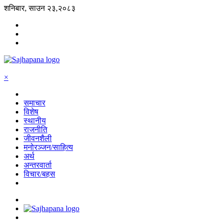
शनिबार, साउन २३,२०८३
×
समाचार
विशेष
स्थानीय
राजनीति
जीवनशैली
मनोरञ्जन/साहित्य
अर्थ
अन्तरवार्ता
विचार/बहस