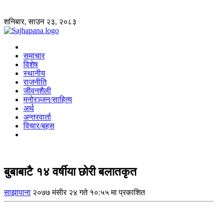
शनिबार, साउन २३, २०८३
समाचार
विशेष
स्थानीय
राजनीति
जीवनशैली
मनोरञ्जन/साहित्य
अर्थ
अन्तरवार्ता
विचार/बहस
बुबाबाटै १४ वर्षीया छोरी बलातकृत
साझापाना
२०७७ मंसीर २४ गते १०:५५ मा प्रकाशित