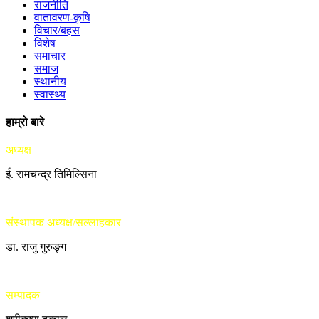
राजनीति
वातावरण-कृषि
विचार/बहस
विशेष
समाचार
समाज
स्थानीय
स्वास्थ्य
हाम्रो बारे
अध्यक्ष
ई. रामचन्द्र तिमिल्सिना
संस्थापक अध्यक्ष/सल्लाहकार
डा. राजु गुरुङ्ग
सम्पादक